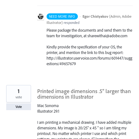
·
Egor Chistyakov
(
Admin, Adobe
NEED MORE INFO
Illustrator
)
responded
Please package the documents and send them to the
team for investigation, at sharewithai@adobe.com
Kindly provide the specification of your OS, the
printer, and mention the link to this bug report:
http://illustrator.uservoice.com/forums/601447/sugg
estions/49657679
1
Printed image dimensions .5" larger than
dimensions in Illustrator
vote
Mac Sonoma
Vote
Illustrator 29.1
I am printing a mechanical drawing. I have added multiple
dimensions. My image is 20/25" x 45 " so I am tiling my
printout. No matter which printer I use and which print