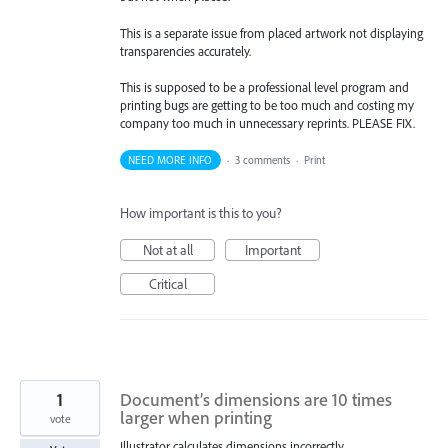
This is a separate issue from placed artwork not displaying
transparencies accurately.
This is supposed to be a professional level program and
printing bugs are getting to be too much and costing my
company too much in unnecessary reprints. PLEASE FIX.
NEED MORE INFO
·
3 comments
·
Print
How important is this to you?
Not at all
Important
Critical
1
Document’s dimensions are 10 times
larger when printing
vote
Illustrator calculates dimensions incorrectly.