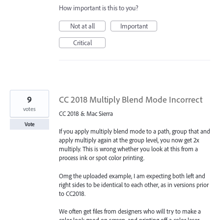
How important is this to you?
Not at all
Important
Critical
9
CC 2018 Multiply Blend Mode Incorrect
votes
CC 2018 & Mac Sierra
Vote
If you apply multiply blend mode to a path, group that and
apply multiply again at the group level, you now get 2x
multiply. This is wrong whether you look at this from a
process ink or spot color printing.
Omg the uploaded example, I am expecting both left and
right sides to be identical to each other, as in versions prior
to CC2018.
We often get files from designers who will try to make a
color look good on screen, and printing off a color laser