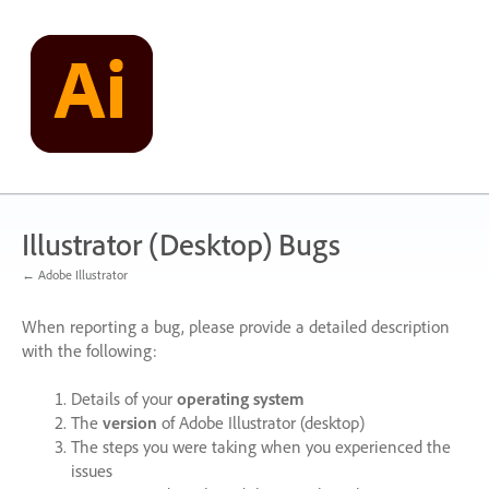
Skip
to
content
Illustrator (Desktop) Bugs
← Adobe Illustrator
When reporting a bug, please provide a detailed description
with the following:
Details of your
operating system
The
version
of Adobe Illustrator (desktop)
The steps you were taking when you experienced the
issues