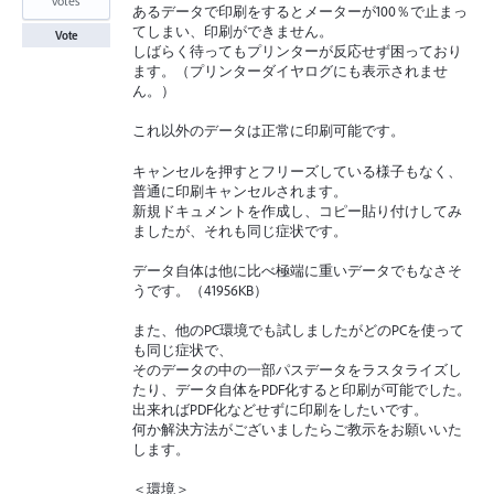
votes
あるデータで印刷をするとメーターが100％で止まっ
てしまい、印刷ができません。
Vote
しばらく待ってもプリンターが反応せず困っており
ます。（プリンターダイヤログにも表示されませ
ん。）
これ以外のデータは正常に印刷可能です。
キャンセルを押すとフリーズしている様子もなく、
普通に印刷キャンセルされます。
新規ドキュメントを作成し、コピー貼り付けしてみ
ましたが、それも同じ症状です。
データ自体は他に比べ極端に重いデータでもなさそ
うです。（41956KB）
また、他のPC環境でも試しましたがどのPCを使って
も同じ症状で、
そのデータの中の一部パスデータをラスタライズし
たり、データ自体をPDF化すると印刷が可能でした。
出来ればPDF化などせずに印刷をしたいです。
何か解決方法がございましたらご教示をお願いいた
します。
＜環境＞