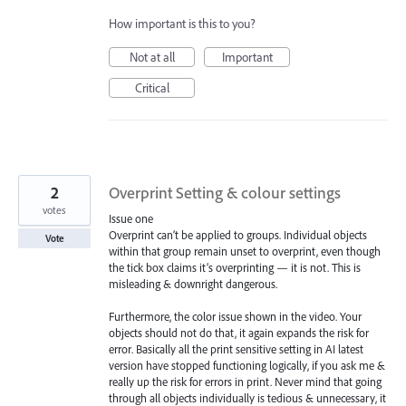
How important is this to you?
Not at all
Important
Critical
2
Overprint Setting & colour settings
votes
Issue one
Overprint can’t be applied to groups. Individual objects
Vote
within that group remain unset to overprint, even though
the tick box claims it’s overprinting — it is not. This is
misleading & downright dangerous.
Furthermore, the color issue shown in the video. Your
objects should not do that, it again expands the risk for
error. Basically all the print sensitive setting in AI latest
version have stopped functioning logically, if you ask me &
really up the risk for errors in print. Never mind that going
through all objects individually is tedious & unnecessary, it