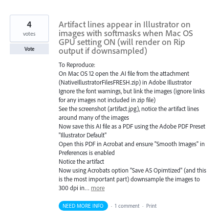
4
Artifact lines appear in Illustrator on
images with softmasks when Mac OS
votes
GPU setting ON (will render on Rip
output if downsampled)
Vote
To Reproduce:
On Mac OS 12 open the .AI file from the attachment
(NativeIllustratorFilesFRESH.zip) in Adobe Illustrator
Ignore the font warnings, but link the images (ignore links
for any images not included in zip file)
See the screenshot (artifact.jpg), notice the artifact lines
around many of the images
Now save this AI file as a PDF using the Adobe PDF Preset
"Illustrator Default"
Open this PDF in Acrobat and ensure "Smooth Images" in
Preferences is enabled
Notice the artifact
Now using Acrobats option "Save AS Opimtized" (and this
is the most important part) downsample the images to
300 dpi in…
more
NEED MORE INFO
·
1 comment
·
Print