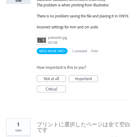
Vote
The problem is when printing from Illustrator.
There is no problem saving the file and placing it in ONYX.
Incorrect settings for mm and cm units
jednostki.jpg
523 KB
NEED MORE INFO
·
1 comment
·
Print
How important is this to you?
Not at all
Important
Critical
1
プリントに選択したページは全て空白
です
vote