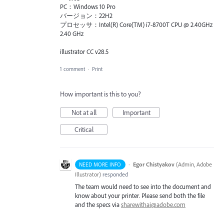
PC：Windows 10 Pro
バージョン：22H2
プロセッサ：Intel(R) Core(TM) i7-8700T CPU @ 2.40GHz
2.40 GHz
illustrator CC v28.5
1 comment
·
Print
How important is this to you?
Not at all
Important
Critical
·
Egor Chistyakov
(
Admin, Adobe
NEED MORE INFO
Illustrator
)
responded
The team would need to see into the document and
know about your printer. Please send both the file
and the specs via
sharewithai@adobe.com