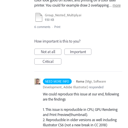
printer. You could for example draw 2 overlapping…
more
Group_Nested_Multiply.ai
930 KB
6 comments
·
Print
How important is this to you?
Not at all
Important
Critical
·
Rama
(
Mgr, Software
NEED MORE INFO
Development, Adobe Illustrator
)
responded
We could reproduce this issue at our end, following
are the findings
1. This issue is reproducible in
CPU
,
GPU
Rendering
and Print Preview(thumbnail).
2. Reproducible in older versions as well including
Illustrator CS6 (not a new break in CC 2018)