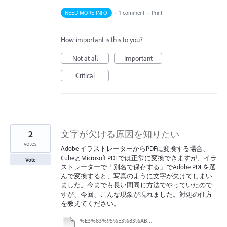
NEED MORE INFO
·
1 comment
·
Print
How important is this to you?
Not at all
Important
Critical
2
文字が欠ける原因を知りたい
votes
Adobe イラストレーターからPDFに変換する場合、
CubeとMicrosoft PDFでは正常に変換できますが、イラ
Vote
ストレーターで「別名で保存する」でAdobe PDFを選
んで変換すると、写真のように文字が欠けてしまい
ました。今までも長い間同じ方法でやっていたので
すが、今回、こんな現象が現れました。対処の仕方
を教えてください。
%E3%83%95%E3%83%AB%E3%83%99%E3%83%BC%E3%83%AB2026%E5%B9%B43%E6%9C%88.pdf