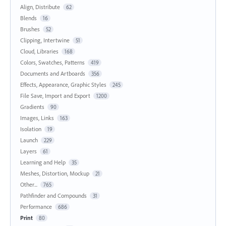
Align, Distribute
62
Blends
16
Brushes
52
Clipping, Intertwine
51
Cloud, Libraries
168
Colors, Swatches, Patterns
419
Documents and Artboards
356
Effects, Appearance, Graphic Styles
245
File Save, Import and Export
1200
Gradients
90
Images, Links
163
Isolation
19
Launch
229
Layers
61
Learning and Help
35
Meshes, Distortion, Mockup
21
Other...
765
Pathfinder and Compounds
31
Performance
686
Print
80