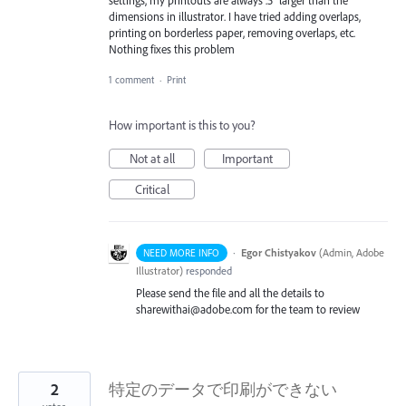
settings, my printouts are always .5" larger than the
dimensions in illustrator. I have tried adding overlaps,
printing on borderless paper, removing overlaps, etc.
Nothing fixes this problem
1 comment
·
Print
How important is this to you?
Not at all
Important
Critical
·
Egor Chistyakov
(
Admin, Adobe
NEED MORE INFO
Illustrator
)
responded
Please send the file and all the details to
sharewithai@adobe.com for the team to review
2
特定のデータで印刷ができない