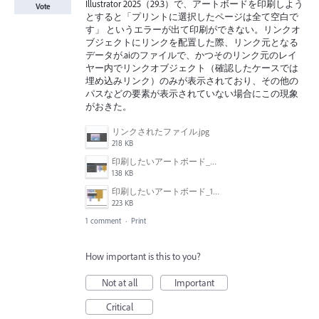
Illustrator 2025（29.3）で、アートボードを印刷しよう
Vote
とすると「プリントに選択したページは全て空白で
す」 というエラーが出て印刷ができない。リンクオ
ブジェクトにリンクを配置した際、リンク元となる
データが.aiのファイルで、かつそのリンク元のレイ
ヤー内でリンクオブジェクト（確認したケースでは
埋め込みリンク）のみが表示されており、その他の
パスなどの要素が表示されていない場合にこの現象
がおきた。
リンクされたファイル.jpg
218 KB
印刷したいアートボード_2.jpg
138 KB
印刷したいアートボード_1.jpg
223 KB
1 comment
·
Print
How important is this to you?
Not at all
Important
Critical