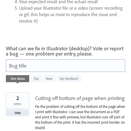
Your expected result and the actual result
Upload your Illustrator file or a video (screen recording
or gif, this helps us most to reproduce the issue and
resolve it)
What can we fix in Illustrator (desktop)? Vote or report
a bug — one problem per entry, please.
Bug title
11
Hot
ideas
Top
New
My feedback
results
found
2
Cutting off bottom of page when printing
votes
Fix the problem of cutting off the bottom of the page when
I print with Illustrator. I can save the document as a PDF
Vote
and print it fine with preview, but Illustrator cuts off part of
the bottom of the print. It has the incorrect print border. So
stupid.