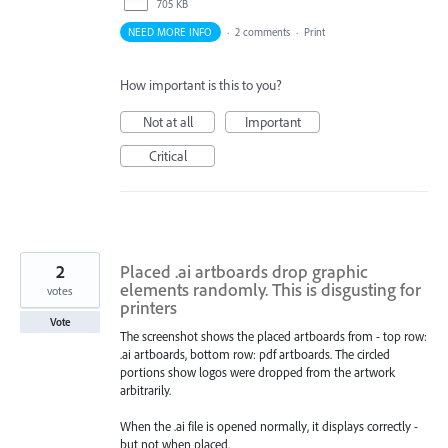
705 KB
NEED MORE INFO
·
2 comments
·
Print
How important is this to you?
Not at all
Important
Critical
2
Placed .ai artboards drop graphic
elements randomly. This is disgusting for
votes
printers
Vote
The screenshot shows the placed artboards from - top row:
.ai artboards, bottom row: pdf artboards. The circled
portions show logos were dropped from the artwork
arbitrarily.
When the .ai file is opened normally, it displays correctly -
but not when placed.