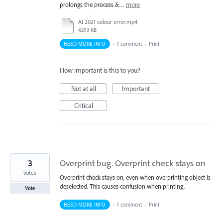
prolongs the process &…
more
AI 2021 colour error.mp4
4293 KB
NEED MORE INFO
·
1 comment
·
Print
How important is this to you?
Not at all
Important
Critical
3
Overprint bug. Overprint check stays on
votes
Overprint check stays on, even when overprinting object is
deselected. This causes confusion when printing.
Vote
NEED MORE INFO
·
1 comment
·
Print