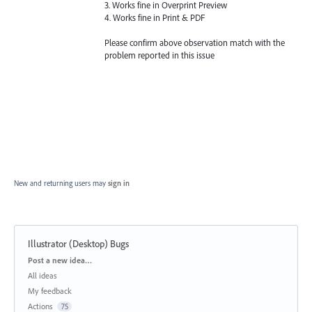
3. Works fine in Overprint Preview
4. Works fine in Print &
PDF
Please confirm above observation match with the
problem reported in this issue
New and returning users may
sign in
Illustrator (Desktop) Bugs
Categories
Post a new idea…
All ideas
My feedback
Actions
75