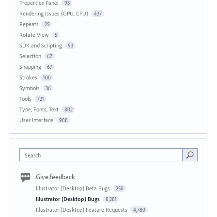
Properties Panel
93
Rendering Issues (GPU, CPU)
437
Repeats
25
Rotate View
5
SDK and Scripting
93
Selection
67
Snapping
67
Strokes
100
Symbols
36
Tools
721
Type, Fonts, Text
802
User Interface
988
Search
Give feedback
Illustrator (Desktop) Beta Bugs
250
Illustrator (Desktop) Bugs
8,281
Illustrator (Desktop) Feature Requests
4,780