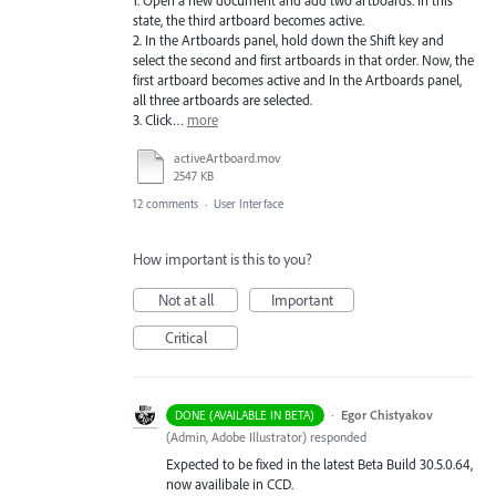
1. Open a new document and add two artboards. In this
state, the third artboard becomes active.
2. In the Artboards panel, hold down the Shift key and
select the second and first artboards in that order. Now, the
first artboard becomes active and In the Artboards panel,
all three artboards are selected.
3. Click…
more
activeArtboard.mov
2547 KB
12 comments
·
User Interface
How important is this to you?
Not at all
Important
Critical
·
Egor Chistyakov
DONE (AVAILABLE IN BETA)
(
Admin, Adobe Illustrator
)
responded
Expected to be fixed in the latest Beta Build 30.5.0.64,
now availibale in CCD.