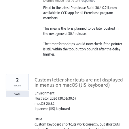
(
Admin, Adobe Illustrator
)
responded
Fixed in the latest Prerelease Build 30.4.0.211, now
available in CCD app for all Prerelease program
members.
This means the fix is planned to be later pushed in
the next general 30.4 release.
The timer for tooltips would now check if the pointer
is still within the tool button bounds after the delay
finishes.
2
Custom letter shortcuts are not displayed
in menus on macOS (JIS keyboard)
votes
Environment
Vote
Illustrator 2026 (30.0&30.6)
macOS 26.5.2
Japanese (JIS) keyboard
Issue
Custom keyboard shortcuts work correctly, but shortcuts