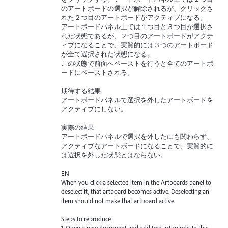
のアートボードの選択が解除されるが、クリックさ
れた２つ目のアートボードがアクティブになる。
アートボードパネル上では１つ目と３つ目が選択さ
れた状態であるが、２つ目のアートボードがアクテ
ィブになることで、実質的には３つのアートボード
が全て選択された状態になる。
この状態で前面へペーストを行うと全てのアートボ
ードにペーストされる。
期待する結果
アートボードパネルで選択を外したアートボードを
アクティブにしない。
実際の結果
アートボードパネルで選択を外したにも関わらず、
アクティブなアートボードになることで、実質的に
は選択を外した状態とはならない。
EN
When you click a selected item in the Artboards panel to
deselect it, that artboard becomes active. Deselecting an
item should not make that artboard active.
Steps to reproduce