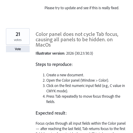
Please try to update and see if this is really fixed.
21
Color panel does not cycle Tab focus,
causing all panels to be hidden. on
votes
MacOs
Vote
Illustrator version:
2026 (30.2.1/30.3)
Steps to reproduce:
Create a new document.
Open the Color panel (Window > Color).
Click on the first numeric input field (e.g., C value in
CMYK mode).
Press Tab repeatedly to move focus through the
fields.
Expected result:
Focus cycles through all input fields within the Color panel
— after reaching the last field, Tab returns focus to the first