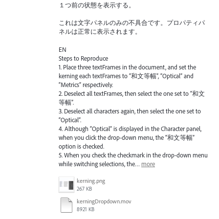
１つ前の状態を表示する。
これは文字パネルのみの不具合です。プロパティパ
ネルは正常に表示されます。
EN
Steps to Reproduce
1. Place three textFrames in the document, and set the
kerning each textFrames to “和文等幅”, “Optical” and
“Metrics” respectively.
2. Deselect all textFrames, then select the one set to “和文
等幅”.
3. Deselect all characters again, then select the one set to
“Optical”.
4. Although “Optical” is displayed in the Character panel,
when you click the drop-down menu, the “和文等幅”
option is checked.
5. When you check the checkmark in the drop-down menu
while switching selections, the…
more
kerning.png
267 KB
kerningDropdown.mov
8921 KB