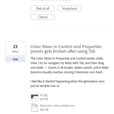
Not at all
Important
Critical
23
Color Mixer in Control and Properties
panels gets broken after using Tab
votes
The Color Mixer in Properties and Control works oddly.
Vote
Here, I try to navigate my fields with Tab, and then drag
one slider — boom, it all breaks: sliders vanish, active fields
become visually inactive, closing it becomes very hard...
I feel like it started happening when the generative virus
put its tendrils into Ai.
SS.jpg
220 KB
illustrator-color-palette.mov
489 KB