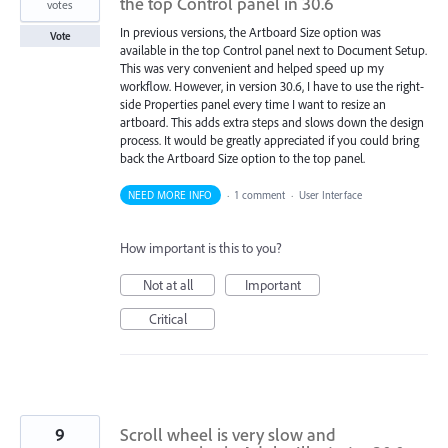
the top Control panel in 30.6
votes
In previous versions, the Artboard Size option was
Vote
available in the top Control panel next to Document Setup.
This was very convenient and helped speed up my
workflow. However, in version 30.6, I have to use the right-
side Properties panel every time I want to resize an
artboard. This adds extra steps and slows down the design
process. It would be greatly appreciated if you could bring
back the Artboard Size option to the top panel.
NEED MORE INFO
·
1 comment
·
User Interface
How important is this to you?
Not at all
Important
Critical
9
Scroll wheel is very slow and