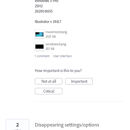
Windows 11 Pro
25H2
26200.8655
Illustrator v 29.8.7
maximized.png
2537 KB
windowed.png
357 KB
1 comment
·
User Interface
How important is this to you?
Not at all
Important
Critical
2
Disappearing settings/options