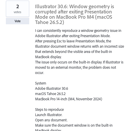
2
Illustrator 30.6: Window geometry is
corrupted after exiting Presentation
votes
Mode on MacBook Pro M4 (macOS
Tahoe 26.5.2)
Vote
I can consistently reproduce a window geometry issue in
Adobe Illustrator after exiting Presentation Mode.
After pressing Esc to leave Presentation Mode, the
Illustrator document window returns with an incorrect size
that extends beyond the visible area of the built-in
MacBook display.
The issue only occurs on the built-in display. If Illustrator is
moved to an external monitor, the problem does not
occur.
System
Adobe Illustrator 30.6
macOS Tahoe 26.5.2
MacBook Pro 14-inch (M4, November 2024)
Steps to reproduce
Launch Illustrator.
Open any document.
Make sure the document window is on the built-in
MacBook display.