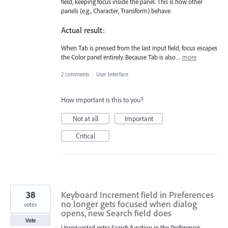
field, keeping focus inside the panel. This is how other
panels (e.g., Character, Transform) behave.
Actual result:
When Tab is pressed from the last input field, focus escapes
the Color panel entirely. Because Tab is also…
more
2 comments
·
User Interface
How important is this to you?
Not at all
Important
Critical
38
Keyboard Increment field in Preferences
no longer gets focused when dialog
votes
opens, new Search field does
Vote
Unrequested extra Search function in the Preferences