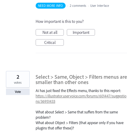
NEED MORE INFO
·
2 comments
·
User Interface
How important is this to you?
Not at all
Important
Critical
2
Select > Same, Object > Filters menus are
smaller than other ones
votes
Ai has just fixed the Effects menu, thanks to this report:
Vote
https://illustrator.uservoice.com/forums/601447/suggestio
ns/36951433
What about Select > Same that suffers from the same
problem?
What about Object > Filters (that appear only if you have
plugins that offer these)?