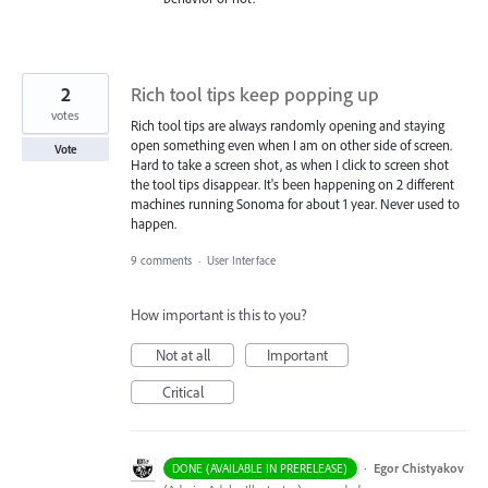
2
Rich tool tips keep popping up
votes
Rich tool tips are always randomly opening and staying
open something even when I am on other side of screen.
Vote
Hard to take a screen shot, as when I click to screen shot
the tool tips disappear. It's been happening on 2 different
machines running Sonoma for about 1 year. Never used to
happen.
9 comments
·
User Interface
How important is this to you?
Not at all
Important
Critical
·
Egor Chistyakov
DONE (AVAILABLE IN PRERELEASE)