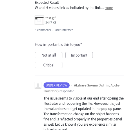
Expected Result
W and H values link as indicated by the link…
more
test.gif
2447 KB
5 comments
·
User Interface
How important is this to you?
Not at all
Important
Critical
·
Akshaya Saxena
(
Admin, Adobe
UNDER REVIEW
Illustrator
)
responded
The issue seems to visible at our end after closing the
Illustrator and reopening the file. However, it is just
the value does not get updated in the pop up panel.
The transformation change on the object happens
fine and is reflected properly in the properties panel
as well. Let us know if you are experience similar
behavior or not.