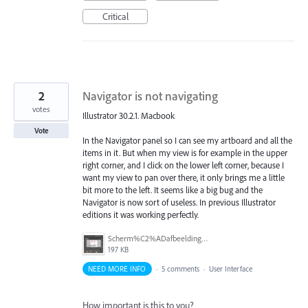
Critical
2
Navigator is not navigating
votes
Illustrator 30.2.1. Macbook
Vote
In the Navigator panel so I can see my artboard and all the
items in it. But when my view is for example in the upper
right corner, and I click on the lower left corner, because I
want my view to pan over there, it only brings me a little
bit more to the left. It seems like a big bug and the
Navigator is now sort of useless. In previous Illustrator
editions it was working perfectly.
Scherm%C2%ADafbeelding%202026-05-07%20om%2013.03.01.png
197 KB
NEED MORE INFO
·
5 comments
·
User Interface
How important is this to you?