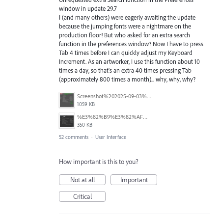
window in update 29.7
I (and many others) were eagerly awaiting the update
because the jumping fonts were a nightmare on the
production floor! But who asked for an extra search
function in the preferences window? Now I have to press
Tab 4 times before I can quickly adjust my Keyboard
Increment. As an artworker, I use this function about 10
times a day, so that's an extra 40 times pressing Tab
(approximately 800 times a month)... why, why, why?
Screenshot%202025-09-03%20at%2007.40.20.png
1059 KB
%E3%82%B9%E3%82%AF%E3%83%AA%E3%83%BC%E3%83%B3%E3%82%B7%E3%83%A7%E3%83%83%E3%83%88%202025-08-10%209.05.15.png
350 KB
52 comments
·
User Interface
How important is this to you?
Not at all
Important
Critical