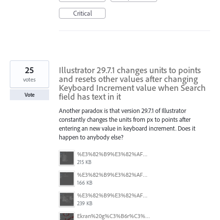
Critical
25
Illustrator 29.7.1 changes units to points
and resets other values after changing
votes
Keyboard Increment value when Search
field has text in it
Vote
Another paradox is that version 29.7.1 of Illustrator
constantly changes the units from px to points after
entering an new value in keyboard increment. Does it
happen to anybody else?
%E3%82%B9%E3%82%AF%E3%83%AA%E3%83%BC%E3%83%B3%E3%82%B7%E3%83%A7%E3%83%83%E3%83%88%202025-08-16%2022.05.18.png
215 KB
%E3%82%B9%E3%82%AF%E3%83%AA%E3%83%BC%E3%83%B3%E3%82%B7%E3%83%A7%E3%83%83%E3%83%88%202025-08-16%2022.05.10.png
166 KB
%E3%82%B9%E3%82%AF%E3%83%AA%E3%83%BC%E3%83%B3%E3%82%B7%E3%83%A7%E3%83%83%E3%83%88%202025-08-16%2022.05.06.png
239 KB
Ekran%20g%C3%B6r%C3%BCnt%C3%BCs%C3%BC%202025-08-11%20133103.png