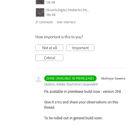
126 KB
Ekran%20g%C3%B6r%C3%BCnt%C3%BCs%C3%BC%202025-08-11%20132916.png
186 KB
21 comments
·
User Interface
How important is this to you?
Not at all
Important
Critical
·
Akshaya Saxena
DONE (AVAILABLE IN PRERELEASE)
(
Admin, Adobe Illustrator
)
responded
Fix available in prerelease build now - version 29.8
Give it a try and share your observations on this
thread.
To be rolled out in general build soon.