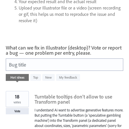
Your expected result and the actual result
Upload your Illustrator file or a video (screen recording
or gif, this helps us most to reproduce the issue and
resolve it)
What can we fix in Illustrator (desktop)? Vote or report
a bug — one problem per entry, please.
Bug title
989
Hot
ideas
Top
New
My feedback
results
found
18
Turntable tooltips don’t allow to use
Transform panel
votes
I understand Ai want to advertise generative features more.
Vote
But putting the Turntable button (a 'speculative gambling
machine') into the Transform panel (a dedicated panel
about coordinates, sizes, 'parametric parameters' (sorry for