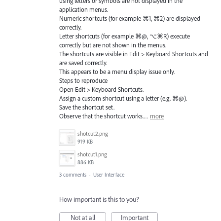
using letters or symbols are not displayed in the
application menus.
Numeric shortcuts (for example ⌘1, ⌘2) are displayed
correctly.
Letter shortcuts (for example ⌘@, ⌥⌘R) execute
correctly but are not shown in the menus.
The shortcuts are visible in Edit > Keyboard Shortcuts and
are saved correctly.
This appears to be a menu display issue only.
Steps to reproduce
Open Edit > Keyboard Shortcuts.
Assign a custom shortcut using a letter (e.g. ⌘@).
Save the shortcut set.
Observe that the shortcut works.…
more
shotcut2.png
919 KB
shotcut1.png
886 KB
3 comments
·
User Interface
How important is this to you?
Not at all
Important