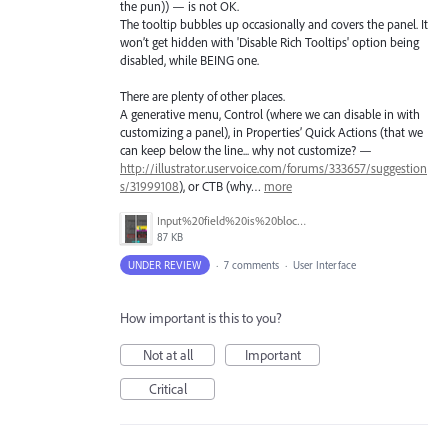
the pun)) — is not OK.
The tooltip bubbles up occasionally and covers the panel. It
won’t get hidden with 'Disable Rich Tooltips' option being
disabled, while BEING one.
There are plenty of other places.
A generative menu, Control (where we can disable in with
customizing a panel), in Properties’ Quick Actions (that we
can keep below the line... why not customize? —
http://illustrator.uservoice.com/forums/333657/suggestion
s/31999108
), or CTB (why…
more
Input%20field%20is%20blocked%20by%20tooltip.png
87 KB
UNDER REVIEW
·
7 comments
·
User Interface
How important is this to you?
Not at all
Important
Critical