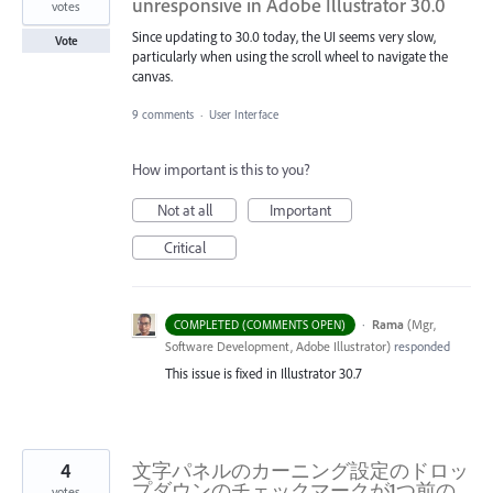
unresponsive in Adobe Illustrator 30.0
votes
Since updating to 30.0 today, the UI seems very slow,
Vote
particularly when using the scroll wheel to navigate the
canvas.
9 comments
·
User Interface
How important is this to you?
Not at all
Important
Critical
·
Rama
(
Mgr,
COMPLETED (COMMENTS OPEN)
Software Development, Adobe Illustrator
)
responded
This issue is fixed in Illustrator 30.7
4
文字パネルのカーニング設定のドロッ
プダウンのチェックマークが1つ前の
votes