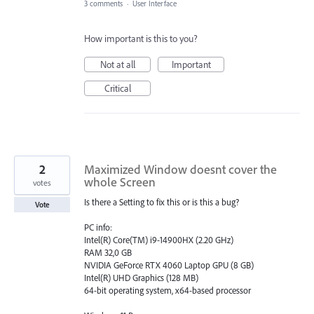
3 comments
·
User Interface
How important is this to you?
Not at all
Important
Critical
2
Maximized Window doesnt cover the
whole Screen
votes
Is there a Setting to fix this or is this a bug?
Vote
PC info:
Intel(R) Core(TM) i9-14900HX (2.20 GHz)
RAM 32,0 GB
NVIDIA GeForce RTX 4060 Laptop GPU (8 GB)
Intel(R) UHD Graphics (128 MB)
64-bit operating system, x64-based processor