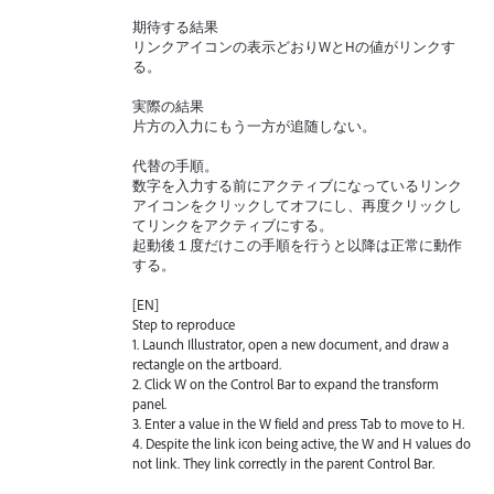
期待する結果
リンクアイコンの表示どおりWとHの値がリンクす
る。
実際の結果
片方の入力にもう一方が追随しない。
代替の手順。
数字を入力する前にアクティブになっているリンク
アイコンをクリックしてオフにし、再度クリックし
てリンクをアクティブにする。
起動後１度だけこの手順を行うと以降は正常に動作
する。
[EN]
Step to reproduce
1. Launch Illustrator, open a new document, and draw a
rectangle on the artboard.
2. Click W on the Control Bar to expand the transform
panel.
3. Enter a value in the W field and press Tab to move to H.
4. Despite the link icon being active, the W and H values do
not link. They link correctly in the parent Control Bar.