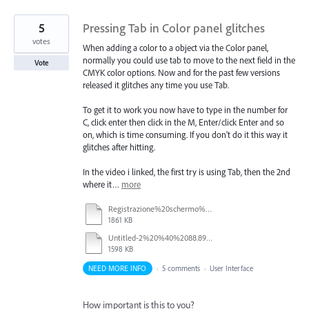
5
Pressing Tab in Color panel glitches
votes
When adding a color to a object via the Color panel,
normally you could use tab to move to the next field in the
Vote
CMYK color options. Now and for the past few versions
released it glitches any time you use Tab.
To get it to work you now have to type in the number for
C, click enter then click in the M, Enter/click Enter and so
on, which is time consuming. If you don't do it this way it
glitches after hitting.
In the video i linked, the first try is using Tab, then the 2nd
where it…
more
Registrazione%20schermo%202026-04-17%20alle%2013.58.29.mp4
1861 KB
Untitled-2%20%40%2088.89%20%25%20(CMYK_Preview)%20%20-%2031%20March%202026.mp4
1598 KB
NEED MORE INFO
·
5 comments
·
User Interface
How important is this to you?