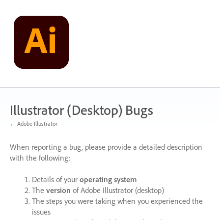
Skip
to
content
Illustrator (Desktop) Bugs
← Adobe Illustrator
When reporting a bug, please provide a detailed description
with the following:
Details of your
operating system
The
version
of Adobe Illustrator (desktop)
The steps you were taking when you experienced the
issues