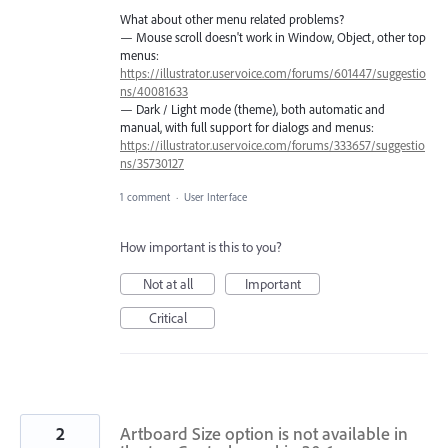
What about other menu related problems?
— Mouse scroll doesn't work in Window, Object, other top
menus:
https://illustrator.uservoice.com/forums/601447/suggestio
ns/40081633
— Dark / Light mode (theme), both automatic and
manual, with full support for dialogs and menus:
https://illustrator.uservoice.com/forums/333657/suggestio
ns/35730127
1 comment
·
User Interface
How important is this to you?
Not at all
Important
Critical
2
Artboard Size option is not available in