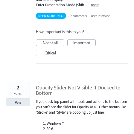
Enter Presentation Mode (Shift +…
more
NEED MORE INFO
·
2 comments
·
User Interface
How important is this to you?
Not at all
Important
Critical
2
Opacity Slider Not Visible If Docked to
Bottom
votes
If you dock top panel with tools and actions to the bottom
Vote
you can't see the slider for Opacity at all. Other menus like
"Stroke" and "Style" are popping up just fine.
Windows 11
30.6