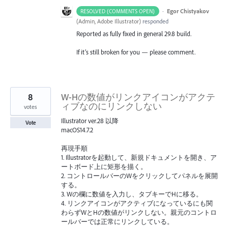
·
Egor Chistyakov
RESOLVED (COMMENTS OPEN)
(
Admin, Adobe Illustrator
)
responded
Reported as fully fixed in general 29.8 build.
If it’s still broken for you — please comment.
8
W-Hの数値がリンクアイコンがアクテ
ィブなのにリンクしない
votes
Illustrator ver.28 以降
Vote
macOS14.7.2
再現手順
1. Illustratorを起動して、新規ドキュメントを開き、ア
ートボード上に矩形を描く。
2. コントロールバーのWをクリックしてパネルを展開
する。
3. Wの欄に数値を入力し、タブキーでHに移る。
4. リンクアイコンがアクティブになっているにも関
わらずWとHの数値がリンクしない。親元のコントロ
ールバーでは正常にリンクしている。