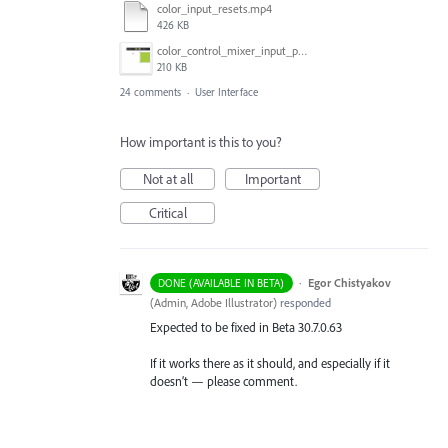
color_input_resets.mp4
426 KB
color_control_mixer_input_problem.gif
210 KB
24 comments
·
User Interface
How important is this to you?
Not at all
Important
Critical
·
Egor Chistyakov
DONE (AVAILABLE IN BETA)
(
Admin, Adobe Illustrator
)
responded
Expected to be fixed in Beta 30.7.0.63
If it works there as it should, and especially if it
doesn’t — please comment.