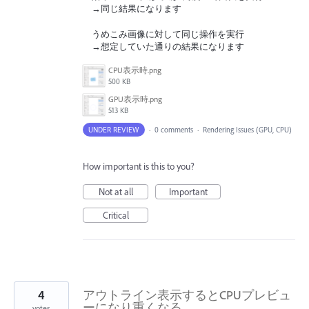
→同じ結果になります
うめこみ画像に対して同じ操作を実行
→想定していた通りの結果になります
CPU表示時.png
500 KB
GPU表示時.png
513 KB
UNDER REVIEW
·
0 comments
·
Rendering Issues (GPU, CPU)
How important is this to you?
Not at all
Important
Critical
4
アウトライン表示するとCPUプレビュ
ーになり重くなる
votes