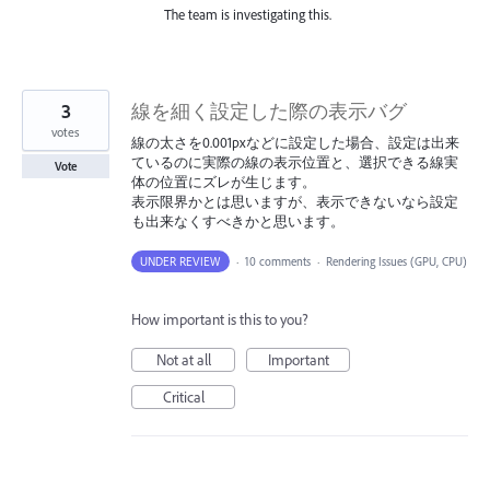
The team is investigating this.
3
線を細く設定した際の表示バグ
votes
線の太さを0.001pxなどに設定した場合、設定は出来
ているのに実際の線の表示位置と、選択できる線実
Vote
体の位置にズレが生じます。
表示限界かとは思いますが、表示できないなら設定
も出来なくすべきかと思います。
UNDER REVIEW
·
10 comments
·
Rendering Issues (GPU, CPU)
How important is this to you?
Not at all
Important
Critical