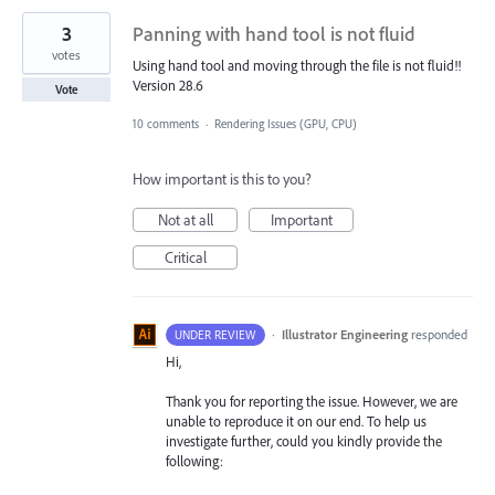
3
Panning with hand tool is not fluid
votes
Using hand tool and moving through the file is not fluid!!
Version 28.6
Vote
10 comments
·
Rendering Issues (GPU, CPU)
How important is this to you?
Not at all
Important
Critical
·
Illustrator Engineering
responded
UNDER REVIEW
Hi,
Thank you for reporting the issue. However, we are
unable to reproduce it on our end. To help us
investigate further, could you kindly provide the
following: