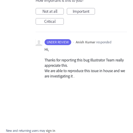
How important is this to you?
Not at all
Important
Critical
·
Anish Kumar
responded
UNDER REVIEW
Hi,
Thanks for reporting this bug Illustrator Team really
appreciate this.
We are able to reproduce this issue in house and we
are investigating it .
New and returning users may
sign in