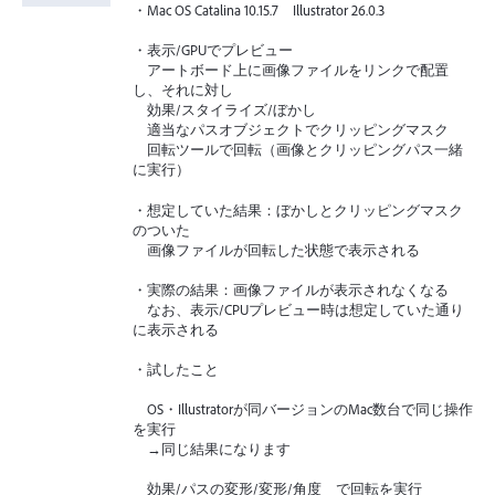
・Mac OS Catalina 10.15.7 Illustrator 26.0.3
・表示/GPUでプレビュー
アートボード上に画像ファイルをリンクで配置
し、それに対し
効果/スタイライズ/ぼかし
適当なパスオブジェクトでクリッピングマスク
回転ツールで回転（画像とクリッピングパス一緒
に実行）
・想定していた結果：ぼかしとクリッピングマスク
のついた
画像ファイルが回転した状態で表示される
・実際の結果：画像ファイルが表示されなくなる
なお、表示/CPUプレビュー時は想定していた通り
に表示される
・試したこと
OS・Illustratorが同バージョンのMac数台で同じ操作
を実行
→同じ結果になります
効果/パスの変形/変形/角度 で回転を実行