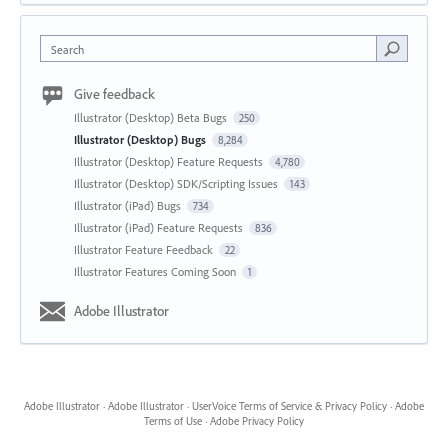
Search
Give feedback
Illustrator (Desktop) Beta Bugs
250
Illustrator (Desktop) Bugs
8,284
Illustrator (Desktop) Feature Requests
4,780
Illustrator (Desktop) SDK/Scripting Issues
143
Illustrator (iPad) Bugs
734
Illustrator (iPad) Feature Requests
836
Illustrator Feature Feedback
22
Illustrator Features Coming Soon
1
Adobe Illustrator
Adobe Illustrator
·
Adobe Illustrator
·
UserVoice Terms of Service & Privacy Policy
·
Adobe
Terms of Use
·
Adobe Privacy Policy