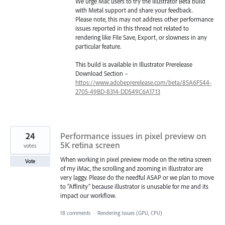
We urge Mac users to try the Illustrator Beta build
with Metal support and share your feedback.
Please note, this may not address other performance
issues reported in this thread not related to
rendering like File Save, Export, or slowness in any
particular feature.
This build is available in Illustrator Prerelease
Download Section –
https://www.adobeprerelease.com/beta/85A6F544-
2705-49BD-8314-DD549C6A1713
24
Performance issues in pixel preview on
5K retina screen
votes
When working in pixel preview mode on the retina screen
Vote
of my iMac, the scrolling and zooming in Illustrator are
very laggy. Please do the needful ASAP or we plan to move
to "Affinity" because illustrator is unusable for me and its
impact our workflow.
18 comments
·
Rendering Issues (GPU, CPU)