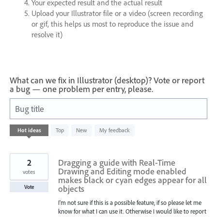
Your expected result and the actual result
Upload your Illustrator file or a video (screen recording
or gif, this helps us most to reproduce the issue and
resolve it)
What can we fix in Illustrator (desktop)? Vote or report
a bug — one problem per entry, please.
Bug title
10
Hot
ideas
Top
New
My feedback
results
found
2
Dragging a guide with Real-Time
Drawing and Editing mode enabled
votes
makes black or cyan edges appear for all
objects
Vote
I'm not sure if this is a possible feature, if so please let me
know for what I can use it. Otherwise I would like to report