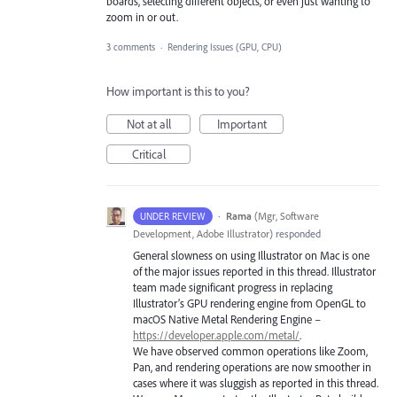
boards, selecting different objects, or even just wanting to
zoom in or out.
3 comments
·
Rendering Issues (GPU, CPU)
How important is this to you?
Not at all
Important
Critical
·
Rama
(
Mgr, Software
UNDER REVIEW
Development, Adobe Illustrator
)
responded
General slowness on using Illustrator on Mac is one
of the major issues reported in this thread. Illustrator
team made significant progress in replacing
Illustrator’s
GPU
rendering engine from OpenGL to
macOS Native Metal Rendering Engine –
https://developer.apple.com/metal/
.
We have observed common operations like Zoom,
Pan, and rendering operations are now smoother in
cases where it was sluggish as reported in this thread.