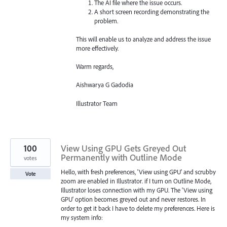
The AI file where the issue occurs.
A short screen recording demonstrating the
problem.
This will enable us to analyze and address the issue
more effectively.
Warm regards,
Aishwarya G Gadodia
Illustrator Team
100
View Using GPU Gets Greyed Out
Permanently with Outline Mode
votes
Hello, with fresh preferences, 'View using GPU' and scrubby
Vote
zoom are enabled in Illustrator. if I turn on Outline Mode,
Illustrator loses connection with my GPU. The 'View using
GPU' option becomes greyed out and never restores. In
order to get it back I have to delete my preferences. Here is
my system info: