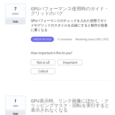
7
GPUパフォーマンス使用時のガイド・
グリッドのバグ
votes
GPUパフォーマンスのチェックを入れた状態でガイ
Vote
ドやグリッドのスタイルを点線にすると動作が急激
に重くなる
UNDER REVIEW
·
0 comments
·
Rendering Issues (GPU, CPU)
How important is this to you?
Not at all
Important
Critical
1
GPU表示時、リンク画像にぼかし・ク
リッピングマスク・回転を実行すると
vote
表示されなくなる
Vote