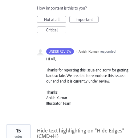
How important is this to you?
Not at all
Important
Critical
·
Anish Kumar
responded
UNDER REVIEW
Hi All,
Thanks for reporting this issue and sorry for getting
back so late. We are able to reproduce this issue at
our end and it is currently under review.
Thanks
Anish Kumar
Illustrator Team
15
Hide text highlighting on "Hide Edges"
(CMD+H)
votes