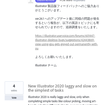
·
PCM Maro
responded
UNDER REVIEW
Illustrator 製品版フィードバックへのご協力あり
がとうございます。
ver.26.1 へのアップデート後に同様の問題が発生
するという報告が、以下の英語トピックにも寄
せられていますので、追跡調査をいたします。
https://illustrator.uservoice.com/forums/601447-
illustrator-desktop-bugs/suggestions/42443869-
view-using-gpu-gets-greyed-out-permanently-with-
ou
よろしくお願いいたします。
Illustrator チーム
4
New Illustrator 2020 laggy and slow on
the simplest of tasks
votes
Illustrator 2020 is really laggy and slow, only when
Vote
completing simple tasks like colour picking, moving art-