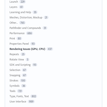
Launch
229
Layers
61
Learning and Help
35
Meshes, Distortion, Mockup
21
Other...
765
Pathfinder and Compounds
31
Performance
686
Print
80
Properties Panel
93
Rendering Issues (GPU, CPU)
437
Repeats
25
Rotate View
5
SDK and Scripting
93
Selection
67
Snapping
67
Strokes
100
Symbols
36
Tools
721
Type, Fonts, Text
802
User Interface
989