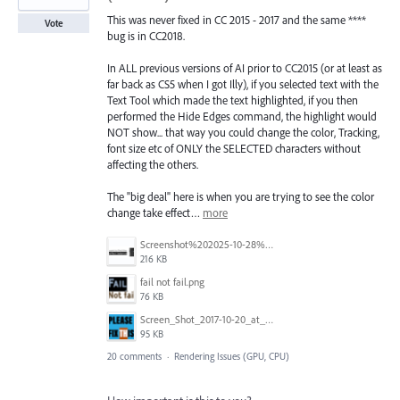
This was never fixed in CC 2015 - 2017 and the same ****
Vote
bug is in CC2018.
In ALL previous versions of AI prior to CC2015 (or at least as
far back as CS5 when I got Illy), if you selected text with the
Text Tool which made the text highlighted, if you then
performed the Hide Edges command, the highlight would
NOT show... that way you could change the color, Tracking,
font size etc of ONLY the SELECTED characters without
affecting the others.
The "big deal" here is when you are trying to see the color
change take effect…
more
Screenshot%202025-10-28%20alle%2016.57.46.png
216 KB
fail not fail.png
76 KB
Screen_Shot_2017-10-20_at_9.14.11_PM.png
95 KB
20 comments
·
Rendering Issues (GPU, CPU)