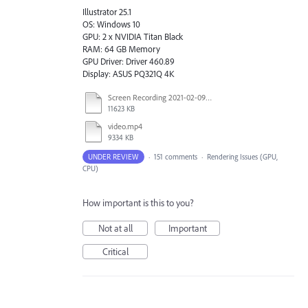
Illustrator 25.1
OS: Windows 10
GPU: 2 x NVIDIA Titan Black
RAM: 64 GB Memory
GPU Driver: Driver 460.89
Display: ASUS PQ321Q 4K
Screen Recording 2021-02-09 at 10.58.45.mov
11623 KB
video.mp4
9334 KB
UNDER REVIEW
·
151 comments
·
Rendering Issues (GPU,
CPU)
How important is this to you?
Not at all
Important
Critical