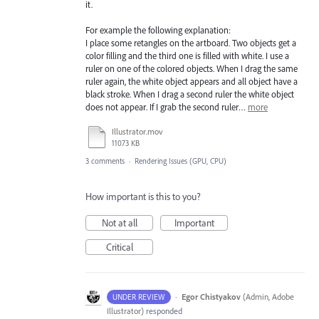
it.
For example the following explanation:
I place some retangles on the artboard. Two objects get a
color filling and the third one is filled with white. I use a
ruler on one of the colored objects. When I drag the same
ruler again, the white object appears and all object have a
black stroke. When I drag a second ruler the white object
does not appear. If I grab the second ruler…
more
Illustrator.mov
11073 KB
3 comments
·
Rendering Issues (GPU, CPU)
How important is this to you?
Not at all
Important
Critical
·
Egor Chistyakov
(
Admin, Adobe
UNDER REVIEW
Illustrator
)
responded