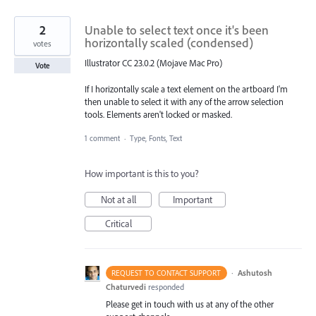
2
Unable to select text once it's been
horizontally scaled (condensed)
votes
Illustrator CC 23.0.2 (Mojave Mac Pro)
Vote
If I horizontally scale a text element on the artboard I'm
then unable to select it with any of the arrow selection
tools. Elements aren't locked or masked.
1 comment
·
Type, Fonts, Text
How important is this to you?
Not at all
Important
Critical
·
Ashutosh
REQUEST TO CONTACT SUPPORT
Chaturvedi
responded
Please get in touch with us at any of the other