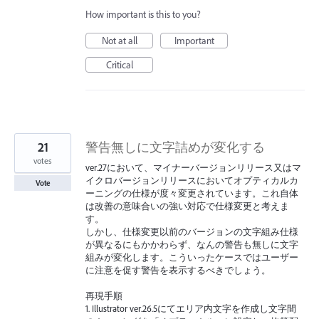
How important is this to you?
Not at all
Important
Critical
21
警告無しに文字詰めが変化する
votes
ver.27において、マイナーバージョンリリース又はマ
イクロバージョンリリースにおいてオプティカルカ
Vote
ーニングの仕様が度々変更されています。これ自体
は改善の意味合いの強い対応で仕様変更と考えま
す。
しかし、仕様変更以前のバージョンの文字組み仕様
が異なるにもかかわらず、なんの警告も無しに文字
組みが変化します。こういったケースではユーザー
に注意を促す警告を表示するべきでしょう。
再現手順
1. Illustrator ver.26.5にてエリア内文字を作成し文字間