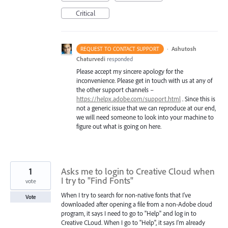
Critical
·
Ashutosh
REQUEST TO CONTACT SUPPORT
Chaturvedi
responded
Please accept my sincere apology for the
inconvenience. Please get in touch with us at any of
the other support channels –
https://helpx.adobe.com/support.html
. Since this is
not a generic issue that we can reproduce at our end,
we will need someone to look into your machine to
figure out what is going on here.
1
Asks me to login to Creative Cloud when
I try to "Find Fonts"
vote
When I try to search for non-native fonts that I've
Vote
downloaded after opening a file from a non-Adobe cloud
program, it says I need to go to "Help" and log in to
Creative CLoud. When I go to "Help", it says I'm already