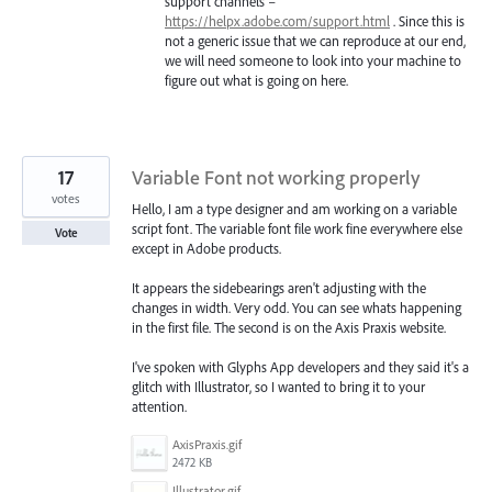
support channels –
https://helpx.adobe.com/support.html
. Since this is
not a generic issue that we can reproduce at our end,
we will need someone to look into your machine to
figure out what is going on here.
17
Variable Font not working properly
votes
Hello, I am a type designer and am working on a variable
script font. The variable font file work fine everywhere else
Vote
except in Adobe products.
It appears the sidebearings aren't adjusting with the
changes in width. Very odd. You can see whats happening
in the first file. The second is on the Axis Praxis website.
I've spoken with Glyphs App developers and they said it's a
glitch with Illustrator, so I wanted to bring it to your
attention.
AxisPraxis.gif
2472 KB
Illustrator.gif