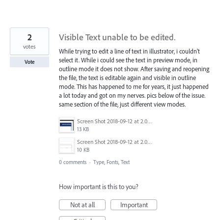
2
Visible Text unable to be edited.
votes
While trying to edit a line of text in illustrator, i couldn't
select it. While i could see the text in preview mode, in
Vote
outline mode it does not show. After saving and reopening
the file, the text is editable again and visible in outline
mode. This has happened to me for years, it just happened
a lot today and got on my nerves. pics below of the issue.
same section of the file, just different view modes.
Screen Shot 2018-09-12 at 2.04.14 PM.png
13 KB
Screen Shot 2018-09-12 at 2.04.18 PM.png
10 KB
0 comments
·
Type, Fonts, Text
How important is this to you?
Not at all
Important