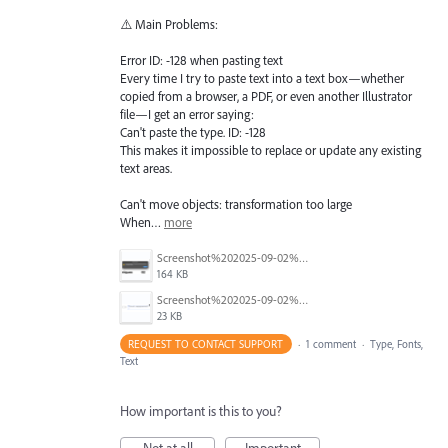
⚠️ Main Problems:
Error ID: -128 when pasting text
Every time I try to paste text into a text box—whether
copied from a browser, a PDF, or even another Illustrator
file—I get an error saying:
Can't paste the type. ID: -128
This makes it impossible to replace or update any existing
text areas.
Can't move objects: transformation too large
When…
more
Screenshot%202025-09-02%20at%2014.44.51.png
164 KB
Screenshot%202025-09-02%20at%2014.45.01.png
23 KB
REQUEST TO CONTACT SUPPORT
·
1 comment
·
Type, Fonts,
Text
How important is this to you?
Not at all
Important