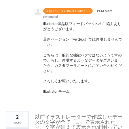
·
PCM Maro
REQUEST TO CONTACT SUPPORT
responded
Illustrator製品版フィードバックへのご協力あり
がとうございます。
最新バージョン（ver.26.x）では再現しませんで
した。
こちらは一般的な機能バグではないようですの
で、もし、再現するようなデータがございまし
たら、カスタマーサポートにお問い合わせくだ
さい。
よろしくお願いいたします。
Illustrator チーム
2
以前イラストレーターで作成したデー
タの文字が全て「□」で表示された
votes
り、文字が消えて表示されず困ってい