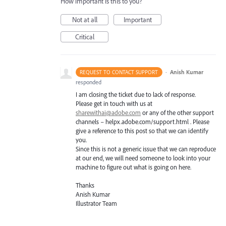
How important is this to you?
Not at all
Important
Critical
·
Anish Kumar
REQUEST TO CONTACT SUPPORT
responded
I am closing the ticket due to lack of response.
Please get in touch with us at
sharewithai@adobe.com
or any of the other support
channels – helpx.adobe.com/support.html . Please
give a reference to this post so that we can identify
you.
Since this is not a generic issue that we can reproduce
at our end, we will need someone to look into your
machine to figure out what is going on here.
Thanks
Anish Kumar
Illustrator Team