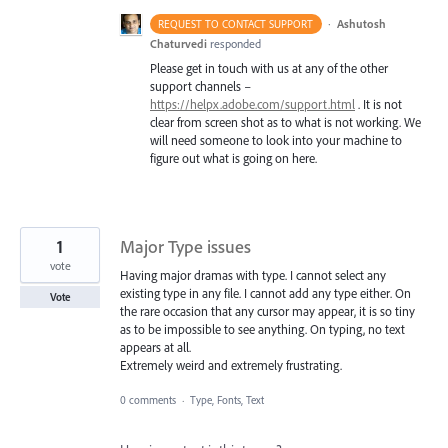
·
Ashutosh
REQUEST TO CONTACT SUPPORT
Chaturvedi
responded
Please get in touch with us at any of the other
support channels –
https://helpx.adobe.com/support.html
. It is not
clear from screen shot as to what is not working. We
will need someone to look into your machine to
figure out what is going on here.
1
Major Type issues
vote
Having major dramas with type. I cannot select any
existing type in any file. I cannot add any type either. On
Vote
the rare occasion that any cursor may appear, it is so tiny
as to be impossible to see anything. On typing, no text
appears at all.
Extremely weird and extremely frustrating.
0 comments
·
Type, Fonts, Text