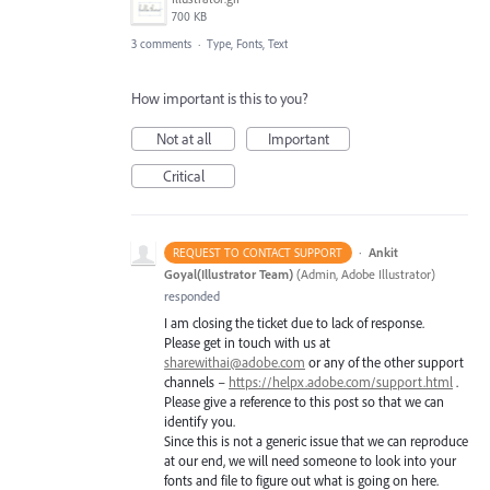
700 KB
3 comments
·
Type, Fonts, Text
How important is this to you?
Not at all
Important
Critical
·
Ankit
REQUEST TO CONTACT SUPPORT
Goyal(Illustrator Team)
(
Admin, Adobe Illustrator
)
responded
I am closing the ticket due to lack of response.
Please get in touch with us at
sharewithai@adobe.com
or any of the other support
channels –
https://helpx.adobe.com/support.html
.
Please give a reference to this post so that we can
identify you.
Since this is not a generic issue that we can reproduce
at our end, we will need someone to look into your
fonts and file to figure out what is going on here.