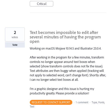
Critical
2
Text becomes impossible to edit after
several minutes of having the program
votes
open
Vote
Working on macOS Mojave 10.14.5 and Illustrator 23.0.4.
After working in the program for a few minutes, transform
controls no longer appear around text boxes when
selected (show transform controls does not fix the issue).
Text attributes are then buggy when applied (tracking will
not apply to selected word, can't change font). Shortly after,
I can no longer select text boxes at all.
I'm a graphic designer and this issue is hurting my
productivity greatly. Please provide a solution!
REQUEST TO CONTACT SUPPORT
·
1 comment
·
Type, Fonts,
Text