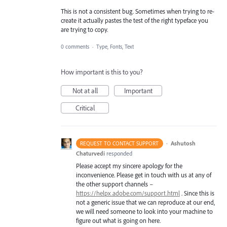
This is not a consistent bug. Sometimes when trying to re-
create it actually pastes the test of the right typeface you
are trying to copy.
0 comments
·
Type, Fonts, Text
How important is this to you?
Not at all
Important
Critical
·
Ashutosh
REQUEST TO CONTACT SUPPORT
Chaturvedi
responded
Please accept my sincere apology for the
inconvenience. Please get in touch with us at any of
the other support channels –
https://helpx.adobe.com/support.html
. Since this is
not a generic issue that we can reproduce at our end,
we will need someone to look into your machine to
figure out what is going on here.