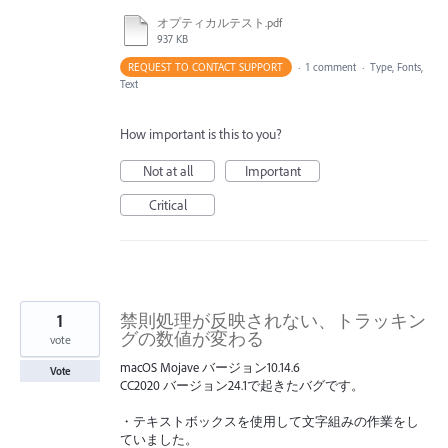
オプティカルテスト.pdf
937 KB
REQUEST TO CONTACT SUPPORT
·
1 comment
·
Type, Fonts,
Text
How important is this to you?
Not at all
Important
Critical
1
禁則処理が反映されない、トラッキン
グの数値が変わる
vote
macOS Mojave バージョン10.14.6
Vote
CC2020 バージョン24.1で起きたバグです。
・テキストボックスを使用して文字組みの作業をし
ていました。