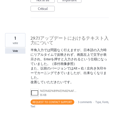
Critical
1
29.7.1アップデートにおけるテキスト入
力について
vote
半角入力では問題なく行えますが、日本語の入力時
Vote
にリアルタイムで反映されず、画面左上で文字が表
示され、Enterを押すと入力されるという仕様になっ
ていました。（添付画像参照）
また、以前のバージョンではAlt + 右 / 左向き矢印キ
ーでカーニングできていましたが、出来なくなりま
した。
改善していただきたいです。
%E3%82%B9%E3%82%AF%E3%83%AA%E3%83%BC%E3%83%B3%E3%82%B7%E3%83%A7%E3%83%83%E3%83%88%202025-08-06%20154002.png
55 KB
REQUEST TO CONTACT SUPPORT
·
3 comments
·
Type, Fonts,
Text