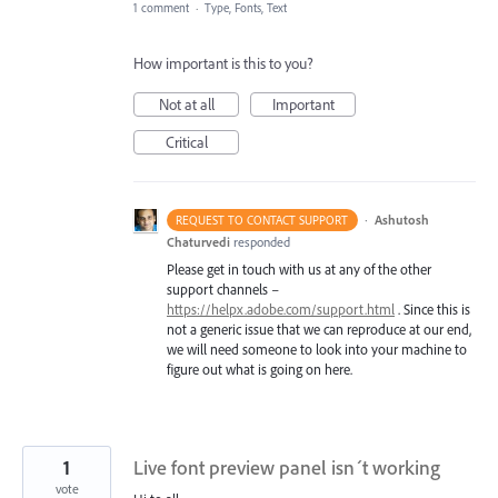
1 comment
·
Type, Fonts, Text
How important is this to you?
Not at all
Important
Critical
·
Ashutosh
REQUEST TO CONTACT SUPPORT
Chaturvedi
responded
Please get in touch with us at any of the other
support channels –
https://helpx.adobe.com/support.html
. Since this is
not a generic issue that we can reproduce at our end,
we will need someone to look into your machine to
figure out what is going on here.
1
Live font preview panel isn´t working
vote