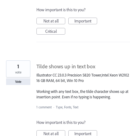
How important is this to you?
Not at all
Important
Critical
1
Tilde shows up in text box
vote
Illustrator CC 23.0.3 Precision 5820 Tower,Intel Xeon W2102
16 GB RAM, 64 bit, Win 10 Pro
Vote
Working with any text box, the tilde character shows up at
insertion point. Even if no typing is happening.
1 comment
·
Type, Fonts, Text
How important is this to you?
Not at all
Important