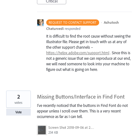
Critical
·
Ashutosh
REQUEST TO CONTACT SUPPORT
Chaturvedi
responded
It is difficult to find the root cause without seeing the
Illustrator file. Please get in touch with us at any of
the other support channels –
https://helpx.adobe.com/support.html
. Since this is
not a generic issue that we can reproduce at our end,
we will need someone to look into your machine to
figure out what is going on here.
2
Missing Buttons/Interface in Find Font
votes
I've recently noticed that the buttons in Find Font do not
appear unless I scroll over them. This is a very recent
Vote
occurrence as far as I can tell.
Screen Shot 2018-09-06 at 2.58.12 PM.png
234 KB