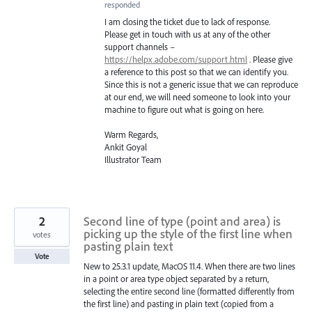
responded
I am closing the ticket due to lack of response.
Please get in touch with us at any of the other
support channels –
https://helpx.adobe.com/support.html
. Please give
a reference to this post so that we can identify you.
Since this is not a generic issue that we can reproduce
at our end, we will need someone to look into your
machine to figure out what is going on here.
Warm Regards,
Ankit Goyal
Illustrator Team
2
Second line of type (point and area) is
picking up the style of the first line when
votes
pasting plain text
Vote
New to 25.3.1 update, MacOS 11.4. When there are two lines
in a point or area type object separated by a return,
selecting the entire second line (formatted differently from
the first line) and pasting in plain text (copied from a