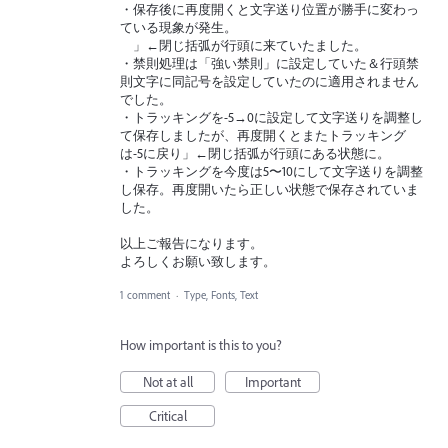
・保存後に再度開くと文字送り位置が勝手に変わっ
ている現象が発生。
」←閉じ括弧が行頭に来ていたました。
・禁則処理は「強い禁則」に設定していた＆行頭禁
則文字に同記号を設定していたのに適用されません
でした。
・トラッキングを-5→0に設定して文字送りを調整し
て保存しましたが、再度開くとまたトラッキング
は-5に戻り」←閉じ括弧が行頭にある状態に。
・トラッキングを今度は5〜10にして文字送りを調整
し保存。再度開いたら正しい状態で保存されていま
した。
以上ご報告になります。
よろしくお願い致します。
1 comment
·
Type, Fonts, Text
How important is this to you?
Not at all
Important
Critical