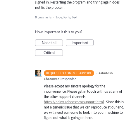
signed in. Restarting the program and trying again does
not fix the problem.
0 comments
·
Type, Fonts, Text
How important is this to you?
Not at all
Important
Critical
·
Ashutosh
REQUEST TO CONTACT SUPPORT
Chaturvedi
responded
Please accept my sincere apology for the
inconvenience. Please get in touch with us at any of
the other support channels –
https://helpx.adobe.com/support.html
. Since this is
not a generic issue that we can reproduce at our end,
we will need someone to look into your machine to
figure out what is going on here.