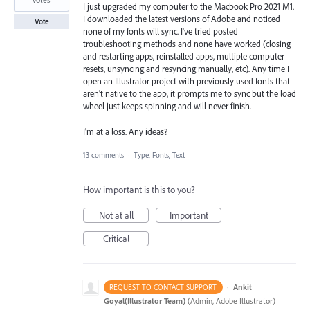
I just upgraded my computer to the Macbook Pro 2021 M1.
I downloaded the latest versions of Adobe and noticed
Vote
none of my fonts will sync. I've tried posted
troubleshooting methods and none have worked (closing
and restarting apps, reinstalled apps, multiple computer
resets, unsyncing and resyncing manually, etc). Any time I
open an Illustrator project with previously used fonts that
aren't native to the app, it prompts me to sync but the load
wheel just keeps spinning and will never finish.
I'm at a loss. Any ideas?
13 comments
·
Type, Fonts, Text
How important is this to you?
Not at all
Important
Critical
·
Ankit
REQUEST TO CONTACT SUPPORT
Goyal(Illustrator Team)
(
Admin, Adobe Illustrator
)