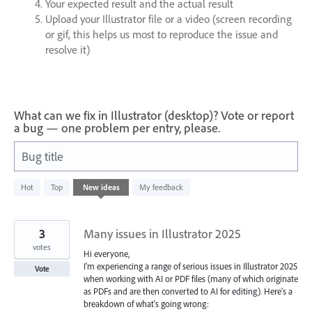
Your expected result and the actual result
Upload your Illustrator file or a video (screen recording
or gif, this helps us most to reproduce the issue and
resolve it)
What can we fix in Illustrator (desktop)? Vote or report
a bug — one problem per entry, please.
Bug title
44
Hot
Top
New
ideas
My feedback
results
found
3
Many issues in Illustrator 2025
votes
Hi everyone,
I'm experiencing a range of serious issues in Illustrator 2025
Vote
when working with AI or PDF files (many of which originate
as PDFs and are then converted to AI for editing). Here's a
breakdown of what's going wrong: