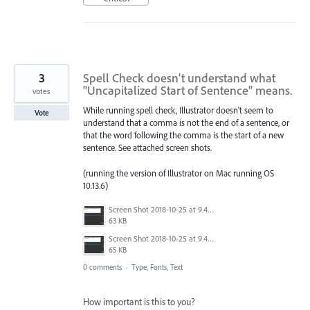
3
Spell Check doesn't understand what
"Uncapitalized Start of Sentence" means.
votes
While running spell check, Illustrator doesn't seem to
Vote
understand that a comma is not the end of a sentence, or
that the word following the comma is the start of a new
sentence. See attached screen shots.
(running the version of Illustrator on Mac running OS
10.13.6)
Screen Shot 2018-10-25 at 9.43.03 AM.jpg
63 KB
Screen Shot 2018-10-25 at 9.42.50 AM.jpg
65 KB
0 comments
·
Type, Fonts, Text
How important is this to you?