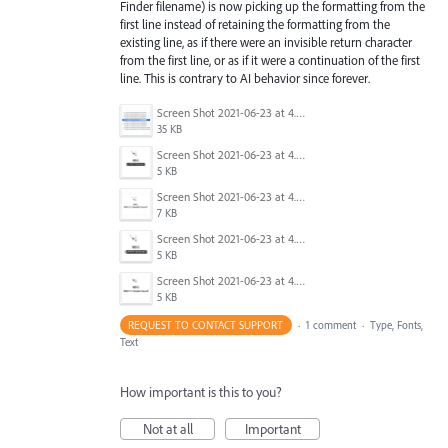
Finder filename) is now picking up the formatting from the
first line instead of retaining the formatting from the
existing line, as if there were an invisible return character
from the first line, or as if it were a continuation of the first
line. This is contrary to AI behavior since forever.
Screen Shot 2021-06-23 at 4.28.25 PM.png
35 KB
Screen Shot 2021-06-23 at 4.28.46 PM.png
5 KB
Screen Shot 2021-06-23 at 4.29.10 PM.png
7 KB
Screen Shot 2021-06-23 at 4.35.46 PM.png
5 KB
Screen Shot 2021-06-23 at 4.35.52 PM.png
5 KB
REQUEST TO CONTACT SUPPORT
·
1 comment
·
Type, Fonts,
Text
How important is this to you?
Not at all
Important