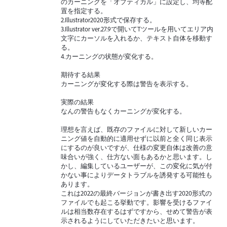
のカーニングを「オプティカル」に設定し、均等配
置を指定する。
2.Illustrator2020形式で保存する。
3.Illustrator ver.27.9で開いてTツールを用いてエリア内
文字にカーソルを入れるか、テキスト自体を移動す
る。
4.カーニングの状態が変化する。
期待する結果
カーニングが変化する際は警告を表示する。
実際の結果
なんの警告もなくカーニングが変化する。
理想を言えば、既存のファイルに対して新しいカー
ニング値を自動的に適用せずに以前と全く同じ表示
にするのが良いですが、仕様の変更自体は改善の意
味合いが強く、仕方ない面もあるかと思います。し
かし、編集しているユーザーが、この変化に気が付
かない事によりデータトラブルを誘発する可能性も
あります。
これは2022の最終バージョンが書き出す2020形式の
ファイルでも起こる挙動です。影響を受けるファイ
ルは相当数存在するはずですから、せめて警告が表
示されるようにしていただきたいと思います。