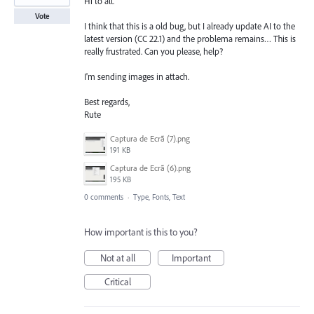
Hi to all.
Vote
I think that this is a old bug, but I already update AI to the
latest version (CC 22.1) and the problema remains… This is
really frustrated. Can you please, help?
I'm sending images in attach.
Best regards,
Rute
Captura de Ecrã (7).png
191 KB
Captura de Ecrã (6).png
195 KB
0 comments
·
Type, Fonts, Text
How important is this to you?
Not at all
Important
Critical