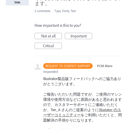
ます。
Vote
2 comments
·
Type, Fonts, Text
How important is this to you?
Not at all
Important
Critical
·
PCM Maro
REQUEST TO CONTACT SUPPORT
responded
Illustrator製品版フィードバックへのご協力あり
がとうございます。
ご報告いただいた問題ですが、ご使用のマシン
環境や使用方法などに原因があると思われます
ので、カスタマーサポートにご連絡いただく
か、Ten_A さんのご提案のように
Illustator のユ
ーザーコミュニティー
をご利用いただくと、問
題解決の手掛かりになります。