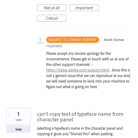
Not at all
Important
Critical
·
Anish Kumar
REQUEST TO CONTACT SUPPORT
responded
Please accept my sincere apology for the
inconvenience. Please get in touch with us at any of
the other support channels –
https://helpx.adobe.com/support.html
. Since this is
not a generic issue that we can reproduce at our end,
we will need someone to look into your machine to
figure out what is going on here.
1
can't copy text of typeface name from
character panel
vote
selecting a typeface's name in the character panel and
Vote
copying it gives you "Myriad Pro" when pasting.