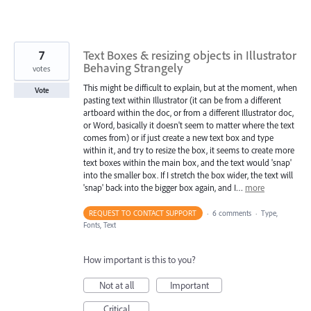
7
Text Boxes & resizing objects in Illustrator
Behaving Strangely
votes
This might be difficult to explain, but at the moment, when
Vote
pasting text within Illustrator (it can be from a different
artboard within the doc, or from a different Illustrator doc,
or Word, basically it doesn't seem to matter where the text
comes from) or if just create a new text box and type
within it, and try to resize the box, it seems to create more
text boxes within the main box, and the text would 'snap'
into the smaller box. If I stretch the box wider, the text will
'snap' back into the bigger box again, and I…
more
REQUEST TO CONTACT SUPPORT
·
6 comments
·
Type,
Fonts, Text
How important is this to you?
Not at all
Important
Critical