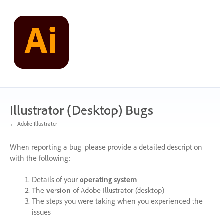
Skip
to
content
Illustrator (Desktop) Bugs
← Adobe Illustrator
When reporting a bug, please provide a detailed description
with the following:
Details of your
operating system
The
version
of Adobe Illustrator (desktop)
The steps you were taking when you experienced the
issues