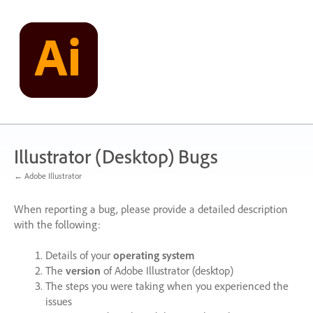
Skip
to
content
Illustrator (Desktop) Bugs
← Adobe Illustrator
When reporting a bug, please provide a detailed description
with the following:
Details of your
operating system
The
version
of Adobe Illustrator (desktop)
The steps you were taking when you experienced the
issues