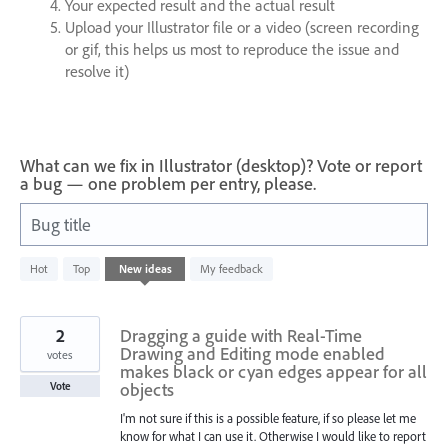
Your expected result and the actual result
Upload your Illustrator file or a video (screen recording
or gif, this helps us most to reproduce the issue and
resolve it)
What can we fix in Illustrator (desktop)? Vote or report
a bug — one problem per entry, please.
Bug title
10
Hot
Top
New
ideas
My feedback
results
found
2
Dragging a guide with Real-Time
Drawing and Editing mode enabled
votes
makes black or cyan edges appear for all
objects
Vote
I'm not sure if this is a possible feature, if so please let me
know for what I can use it. Otherwise I would like to report