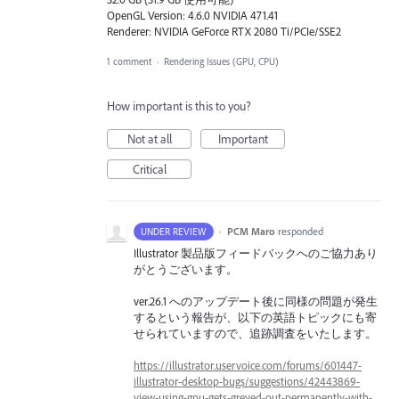
OpenGL Version: 4.6.0 NVIDIA 471.41
Renderer: NVIDIA GeForce RTX 2080 Ti/PCIe/SSE2
1 comment
·
Rendering Issues (GPU, CPU)
How important is this to you?
Not at all
Important
Critical
·
PCM Maro
responded
UNDER REVIEW
Illustrator 製品版フィードバックへのご協力あり
がとうございます。
ver.26.1 へのアップデート後に同様の問題が発生
するという報告が、以下の英語トピックにも寄
せられていますので、追跡調査をいたします。
https://illustrator.uservoice.com/forums/601447-
illustrator-desktop-bugs/suggestions/42443869-
view-using-gpu-gets-greyed-out-permanently-with-