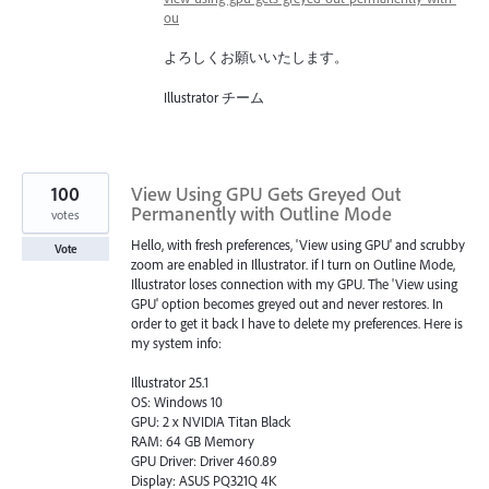
ou
よろしくお願いいたします。
Illustrator チーム
100
View Using GPU Gets Greyed Out
Permanently with Outline Mode
votes
Hello, with fresh preferences, 'View using GPU' and scrubby
Vote
zoom are enabled in Illustrator. if I turn on Outline Mode,
Illustrator loses connection with my GPU. The 'View using
GPU' option becomes greyed out and never restores. In
order to get it back I have to delete my preferences. Here is
my system info:
Illustrator 25.1
OS: Windows 10
GPU: 2 x NVIDIA Titan Black
RAM: 64 GB Memory
GPU Driver: Driver 460.89
Display: ASUS PQ321Q 4K