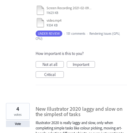
Screen Recording 2021-02-09 at 10.58.45.mov
11623 KB
video.mp4
9334 KB
UNDER REVIEW
·
151 comments
·
Rendering Issues (GPU,
CPU)
How important is this to you?
Not at all
Important
Critical
4
New Illustrator 2020 laggy and slow on
the simplest of tasks
votes
Illustrator 2020 is really laggy and slow, only when
Vote
completing simple tasks like colour picking, moving art-