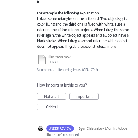
it.
For example the following explanation:
I place some retangles on the artboard. Two objects get a
color filling and the third one is filled with white. I use a
ruler on one of the colored objects. When I drag the same
ruler again, the white object appears and all object have a
black stroke. When I drag a second ruler the white object
does not appear. If I grab the second ruler…
more
Illustrator.mov
11073 KB
3 comments
·
Rendering Issues (GPU, CPU)
How important is this to you?
Not at all
Important
Critical
·
Egor Chistyakov
(
Admin, Adobe
UNDER REVIEW
Illustrator
)
responded