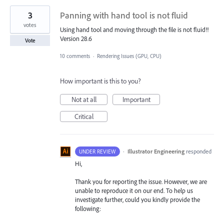
3
Panning with hand tool is not fluid
votes
Using hand tool and moving through the file is not fluid!!
Version 28.6
Vote
10 comments
·
Rendering Issues (GPU, CPU)
How important is this to you?
Not at all
Important
Critical
·
Illustrator Engineering
responded
UNDER REVIEW
Hi,
Thank you for reporting the issue. However, we are
unable to reproduce it on our end. To help us
investigate further, could you kindly provide the
following: