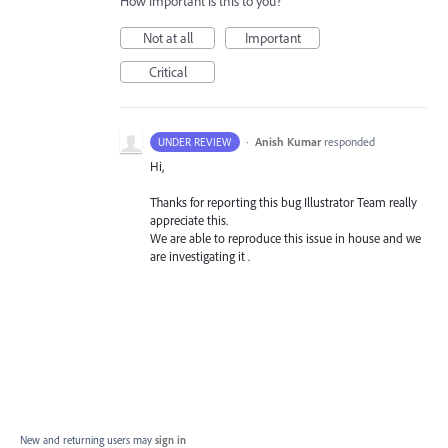
How important is this to you?
Not at all
Important
Critical
·
Anish Kumar
responded
UNDER REVIEW
Hi,
Thanks for reporting this bug Illustrator Team really
appreciate this.
We are able to reproduce this issue in house and we
are investigating it .
New and returning users may
sign in