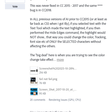
This was never fixed in CC 2015 - 2017 and the same ****
Vote
bug is in CC2018.
In ALL previous versions of AI prior to CC2015 (or at least as
far back as CS5 when I got Illy), if you selected text with the
Text Tool which made the text highlighted, if you then
performed the Hide Edges command, the highlight would
NOT show... that way you could change the color, Tracking,
font size etc of ONLY the SELECTED characters without
affecting the others.
The "big deal" here is when you are trying to see the color
change take effect…
more
Screenshot%202025-10-28%20alle%2016.57.46.png
216 KB
fail not fail.png
76 KB
Screen_Shot_2017-10-20_at_9.14.11_PM.png
95 KB
20 comments
·
Rendering Issues (GPU, CPU)