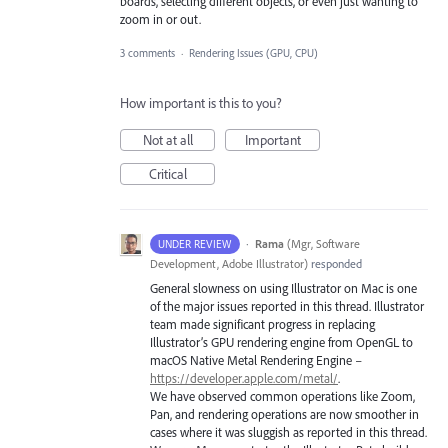
boards, selecting different objects, or even just wanting to
zoom in or out.
3 comments
·
Rendering Issues (GPU, CPU)
How important is this to you?
Not at all
Important
Critical
·
Rama
(
Mgr, Software
UNDER REVIEW
Development, Adobe Illustrator
)
responded
General slowness on using Illustrator on Mac is one
of the major issues reported in this thread. Illustrator
team made significant progress in replacing
Illustrator’s
GPU
rendering engine from OpenGL to
macOS Native Metal Rendering Engine –
https://developer.apple.com/metal/
.
We have observed common operations like Zoom,
Pan, and rendering operations are now smoother in
cases where it was sluggish as reported in this thread.