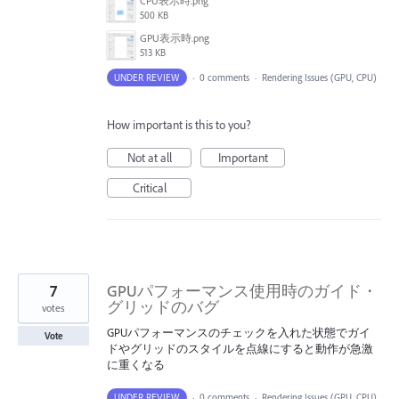
CPU表示時.png
500 KB
GPU表示時.png
513 KB
UNDER REVIEW
·
0 comments
·
Rendering Issues (GPU, CPU)
How important is this to you?
Not at all
Important
Critical
7
GPUパフォーマンス使用時のガイド・
グリッドのバグ
votes
GPUパフォーマンスのチェックを入れた状態でガイ
Vote
ドやグリッドのスタイルを点線にすると動作が急激
に重くなる
UNDER REVIEW
·
0 comments
·
Rendering Issues (GPU, CPU)