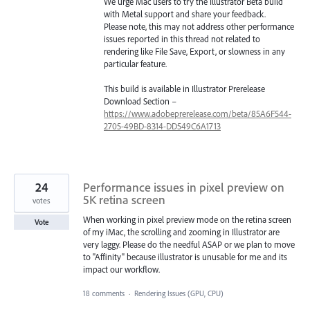
We urge Mac users to try the Illustrator Beta build
with Metal support and share your feedback.
Please note, this may not address other performance
issues reported in this thread not related to
rendering like File Save, Export, or slowness in any
particular feature.
This build is available in Illustrator Prerelease
Download Section –
https://www.adobeprerelease.com/beta/85A6F544-
2705-49BD-8314-DD549C6A1713
24
Performance issues in pixel preview on
5K retina screen
votes
When working in pixel preview mode on the retina screen
Vote
of my iMac, the scrolling and zooming in Illustrator are
very laggy. Please do the needful ASAP or we plan to move
to "Affinity" because illustrator is unusable for me and its
impact our workflow.
18 comments
·
Rendering Issues (GPU, CPU)