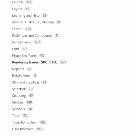
Launch
229
Layers
61
Learning and Help
35
Meshes, Distortion, Mockup
21
Other...
765
Pathfinder and Compounds
31
Performance
686
Print
80
Properties Panel
93
Rendering Issues (GPU, CPU)
437
Repeats
25
Rotate View
5
SDK and Scripting
93
Selection
67
Snapping
67
Strokes
100
Symbols
36
Tools
721
Type, Fonts, Text
802
User Interface
989