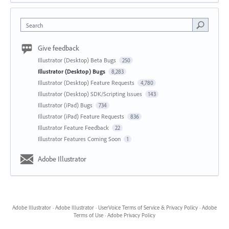
Search
Give feedback
Illustrator (Desktop) Beta Bugs
250
Illustrator (Desktop) Bugs
8,283
Illustrator (Desktop) Feature Requests
4,780
Illustrator (Desktop) SDK/Scripting Issues
143
Illustrator (iPad) Bugs
734
Illustrator (iPad) Feature Requests
836
Illustrator Feature Feedback
22
Illustrator Features Coming Soon
1
Adobe Illustrator
Adobe Illustrator
·
Adobe Illustrator
·
UserVoice Terms of Service & Privacy Policy
·
Adobe
Terms of Use
·
Adobe Privacy Policy