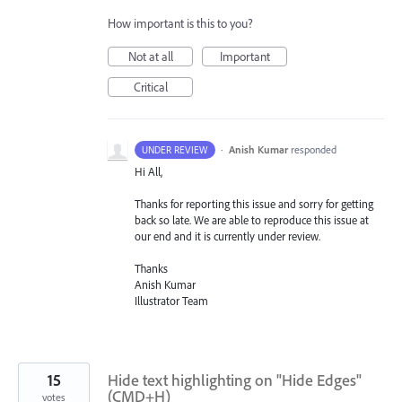
How important is this to you?
Not at all
Important
Critical
·
Anish Kumar
responded
UNDER REVIEW
Hi All,
Thanks for reporting this issue and sorry for getting
back so late. We are able to reproduce this issue at
our end and it is currently under review.
Thanks
Anish Kumar
Illustrator Team
15
Hide text highlighting on "Hide Edges"
(CMD+H)
votes