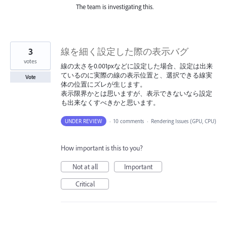
The team is investigating this.
3
線を細く設定した際の表示バグ
votes
線の太さを0.001pxなどに設定した場合、設定は出来
ているのに実際の線の表示位置と、選択できる線実
Vote
体の位置にズレが生じます。
表示限界かとは思いますが、表示できないなら設定
も出来なくすべきかと思います。
UNDER REVIEW
·
10 comments
·
Rendering Issues (GPU, CPU)
How important is this to you?
Not at all
Important
Critical