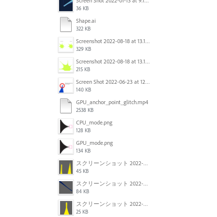
Screen Shot 2022-01-13 at 9.13.58 AM.png
36 KB
Shape.ai
322 KB
Screenshot 2022-08-18 at 13.17.36.png
329 KB
Screenshot 2022-08-18 at 13.17.49.png
215 KB
Screen Shot 2022-06-23 at 12.40.01 AM.png
140 KB
GPU_anchor_point_glitch.mp4
2538 KB
CPU_mode.png
128 KB
GPU_mode.png
134 KB
スクリーンショット 2022-02-28 14.12.21.png
45 KB
スクリーンショット 2022-02-28 14.01.07.png
84 KB
スクリーンショット 2022-02-28 13.57.23.png
25 KB