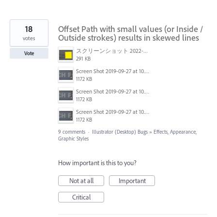
18
Offset Path with small values (or Inside /
Outside strokes) results in skewed lines
votes
スクリーンショット 2022-02-28 15.03.27.png
Vote
291 KB
Screen Shot 2019-09-27 at 10.31.25.png
1172 KB
Screen Shot 2019-09-27 at 10.31.30.png
1172 KB
Screen Shot 2019-09-27 at 10.31.30.png
1172 KB
9 comments
·
Illustrator (Desktop) Bugs
»
Effects, Appearance,
Graphic Styles
How important is this to you?
Not at all
Important
Critical