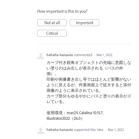
How important is this to you?
Not at all
Important
Critical
hahaha hanauta
commented
·
Mar 1, 2022
カーブ付き鋭角オブジェクトの先端に意図しな
い塗りのはみ出しが表示される（パスの外
側）。
印刷や画像書き出し等ではほとんど影響がない
ように見えるが、作業画面上で拡大すると添付
画像のように表示されている。
カーブ部分もゆるやかにパスと塗りの表示がズ
レている。
使用環境：macOS Catalina 10.15.7、
Illustrator2022（26.0）
hahaha hanauta
supported this idea
·
Mar 1, 2022