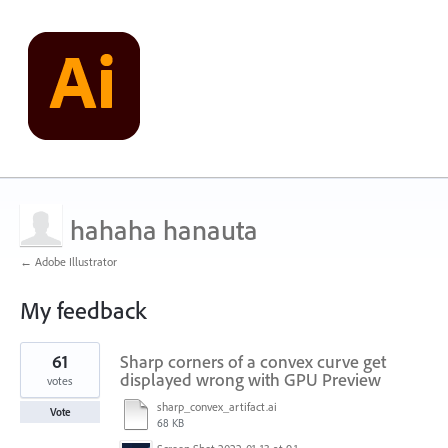
hahaha hanauta
← Adobe Illustrator
My feedback
2
61
Sharp corners of a convex curve get
results
found
displayed wrong with GPU Preview
votes
sharp_convex_artifact.ai
Vote
68 KB