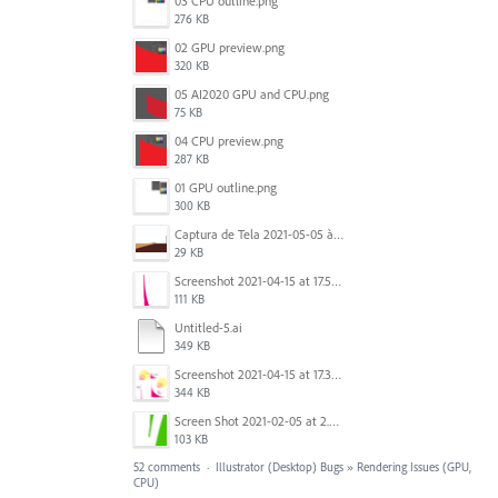
03 CPU outline.png
276 KB
02 GPU preview.png
320 KB
05 AI2020 GPU and CPU.png
75 KB
04 CPU preview.png
287 KB
01 GPU outline.png
300 KB
Captura de Tela 2021-05-05 às 7.56.29 PM.png
29 KB
Screenshot 2021-04-15 at 17.54.05.png
111 KB
Untitled-5.ai
349 KB
Screenshot 2021-04-15 at 17.38.17.png
344 KB
Screen Shot 2021-02-05 at 2.32.40 PM.png
103 KB
52 comments
·
Illustrator (Desktop) Bugs
»
Rendering Issues (GPU,
CPU)