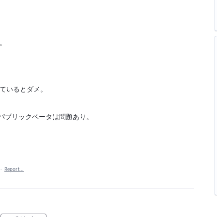
。
っているとダメ。
2021(25.2.3)パブリックベータは問題あり。
·
Report…