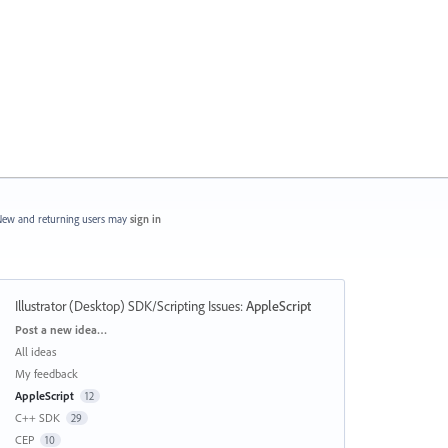
ew and returning users may
sign in
Illustrator (Desktop) SDK/Scripting Issues
:
AppleScript
Categories
Post a new idea…
All ideas
My feedback
AppleScript
12
C++ SDK
29
CEP
10