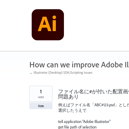
Skip
to
content
How can we improve Adobe Ill
← Illustrator (Desktop) SDK/Scripting Issues
1
ファイル名に#が付いた配置画像の
問題あり
vote
例えばファイル名「ABC#123.psd」
Vote
選択したうえで
tell application "Adobe Illustrator"
get file path of selection