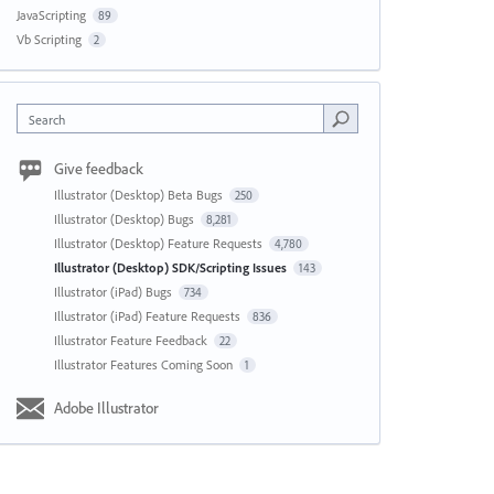
JavaScripting
89
Vb Scripting
2
Search
Give feedback
Illustrator (Desktop) Beta Bugs
250
Illustrator (Desktop) Bugs
8,281
Illustrator (Desktop) Feature Requests
4,780
Illustrator (Desktop) SDK/Scripting Issues
143
Illustrator (iPad) Bugs
734
Illustrator (iPad) Feature Requests
836
Illustrator Feature Feedback
22
Illustrator Features Coming Soon
1
Adobe Illustrator