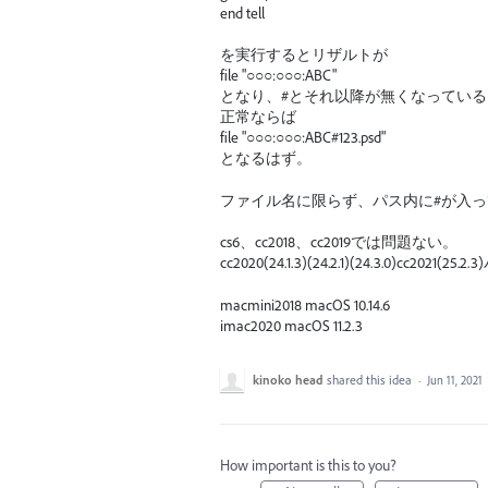
end tell
を実行するとリザルトが
file "○○○:○○○:ABC"
となり、#とそれ以降が無くなっている
正常ならば
file "○○○:○○○:ABC#123.psd"
となるはず。
ファイル名に限らず、パス内に#が入
cs6、cc2018、cc2019では問題ない。
cc2020(24.1.3)(24.2.1)(24.3.0)cc
macmini2018 macOS 10.14.6
imac2020 macOS 11.2.3
kinoko head
shared this idea
·
Jun 11, 2021
How important is this to you?