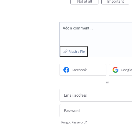
Not at all
Important
Add a comment…
Attach a File
Facebook
Google
or
Forgot Password?