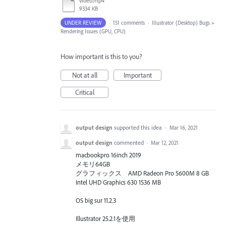
video.mp4
9334 KB
UNDER REVIEW
·
151 comments
·
Illustrator (Desktop) Bugs
»
Rendering Issues (GPU, CPU)
How important is this to you?
Not at all
Important
Critical
output design
supported this idea
·
Mar 16, 2021
output design
commented
·
Mar 12, 2021
macbookpro 16inch 2019
メモリ64GB
グラフィックス AMD Radeon Pro 5600M 8 GB
Intel UHD Graphics 630 1536 MB
OS big sur 11.2.3
Illustrator 25.2.1を使用