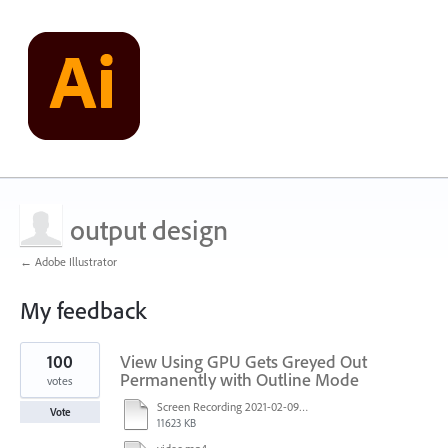
output design
← Adobe Illustrator
My feedback
1
100
View Using GPU Gets Greyed Out
result
found
Permanently with Outline Mode
votes
Screen Recording 2021-02-09 at 10.58.45.mov
Vote
11623 KB