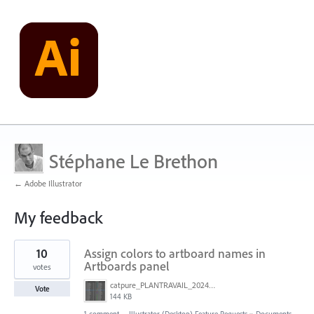
Stéphane Le Brethon
← Adobe Illustrator
My feedback
1
10
Assign colors to artboard names in
result
found
Artboards panel
votes
catpure_PLANTRAVAIL_2024-01-16_8h15.jpg
Vote
144 KB