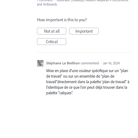
1 comment
·
Illustrator (Desktop) Feature Requests
»
Documents
and Artboards
How important is this to you?
Not at all
Important
Critical
Stéphane Le Brethon
commented
·
Jan 16, 2024
Mise en place d'une couleur spécifique sur un "plan
de travail" ou sur un ensemble de "plan de
travail"directement dans la palette 'plan de travail" à
l'identique de ce que l'on peut déjà trouver dans la
palette "calques".