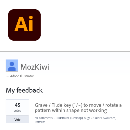
MozKiwi
← Adobe Illustrator
My feedback
1
45
Grave / Tilde key (`/~) to move / rotate a
result
found
pattern within shape not working
votes
50 comments
·
Illustrator (Desktop) Bugs
»
Colors, Swatches,
Vote
Patterns