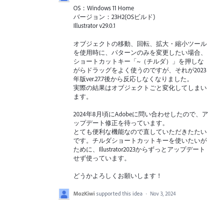
OS：Windows 11 Home
バージョン：23H2(OSビルド)
Illustrator v29.0.1
オブジェクトの移動、回転、拡大・縮小ツール
を使用時に、パターンのみを変更したい場合、
ショートカットキー「~（チルダ）」を押しな
がらドラッグをよく使うのですが、それが2023
年版ver.27.7後から反応しなくなりました。
実際の結果はオブジェクトごと変化してしまい
ます。
2024年8月頃にAdobeに問い合わせしたので、ア
ップデート修正を待っています。
とても便利な機能なので直していただきたたい
です。チルダショートカットキーを使いたいが
ために、Illustrator2023からずっとアップデート
せず使っています。
どうかよろしくお願いします！
MozKiwi
supported this idea
·
Nov 3, 2024