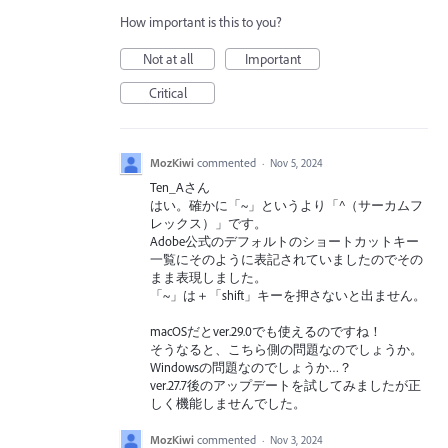
How important is this to you?
Not at all
Important
Critical
MozKiwi
commented
·
Nov 5, 2024
Ten_Aさん
はい。確かに「~」というより「^（サーカムフ
レックス）」です。
Adobe公式のデフォルトのショートカットキー
一覧にそのように表記されていましたのでその
まま表現しました。
「~」は＋「shift」キーを押さないと出ません。
macOSだとver.29.0でも使えるのですね！
そうなると、こちら側の問題なのでしょうか。
Windowsの問題なのでしょうか…？
ver.27.7後のアップデートを試してみましたが正
しく機能しませんでした。
MozKiwi
commented
·
Nov 3, 2024