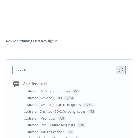
New and returning users may
sign in
Search
Give feedback
Illustrator (Desktop) Beta Bugs
250
Illustrator (Desktop) Bugs
8,284
Illustrator (Desktop) Feature Requests
4,780
Illustrator (Desktop) SDK/Scripting Issues
143
Illustrator (iPad) Bugs
734
Illustrator (iPad) Feature Requests
836
Illustrator Feature Feedback
22