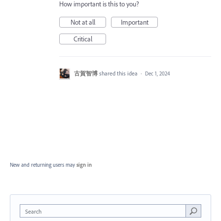
How important is this to you?
Not at all
Important
Critical
古賀智博
shared this idea
·
Dec 1, 2024
New and returning users may
sign in
Search