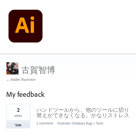
古賀智博
← Adobe Illustrator
My feedback
1
2
ハンドツールから、他のツールに切り
result
found
替えができなくなる。かなりストレス
votes
2 comments
·
Illustrator (Desktop) Bugs
»
Tools
Vote