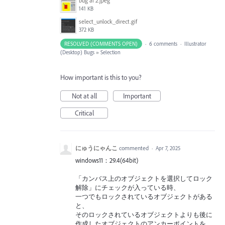
bug ai 2.jpeg
141 KB
select_unlock_direct.gif
372 KB
RESOLVED (COMMENTS OPEN)
·
6 comments
·
Illustrator
(Desktop) Bugs
»
Selection
How important is this to you?
Not at all
Important
Critical
にゅうにゃんこ
commented
·
Apr 7, 2025
windows11：29.4(64bit)
「カンバス上のオブジェクトを選択してロック
解除」にチェックが入っている時、
一つでもロックされているオブジェクトがある
と、
そのロックされているオブジェクトよりも後に
作成したオブジェクトのアンカーポイントを