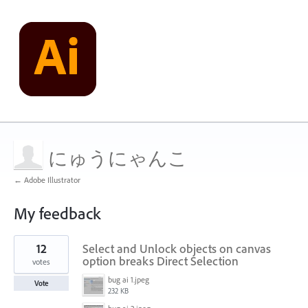
にゅうにゃんこ
← Adobe Illustrator
My feedback
1
12
Select and Unlock objects on canvas
result
found
option breaks Direct Selection
votes
bug ai 1.jpeg
Vote
232 KB