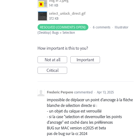
bug ai 2.jpeg
141 KB
select_unlock_direct.gif
372 KB
RESOLVED (COMMENTS OPEN)
·
6 comments
·
Illustrator
(Desktop) Bugs
»
Selection
How important is this to you?
Not at all
Important
Critical
Frederic Perpere
commented
·
Apr 13, 2025
impossible de déplacer un point d'ancrage à la flèche
blanche de sélection directe si :
- un objet du calque est verrouillé
- si la case "selection et deverrouiller les points
d'ancrage" est coché dans les préférences
BUG sur MAC version cc2025 et beta
pas de bug sur la cc 2024