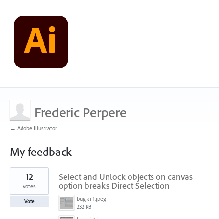
Frederic Perpere
← Adobe Illustrator
My feedback
1
12
Select and Unlock objects on canvas
result
found
option breaks Direct Selection
votes
bug ai 1.jpeg
Vote
232 KB