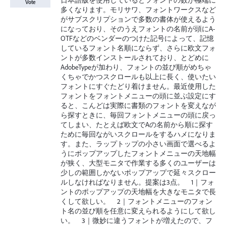
日本語版を使用しているとフォントの数が極端に
Vote
多くなります。モリサワ、フォントワークスなど
がサブスクリプションで多数の書体が使えるよう
になっており、そのうえフォントの名前が頭にA-
OTFなどのベンダーのつけた記号によって、記憶
しているフォント名順にならず、さらに欧文フォ
ントが多数インストールされており、とどめに
AdobeTypeが加わり、フォントの並び順がめちゃ
くちゃでかつスクロールも以上に長く、使いたい
フォントにすぐたどり着けません。最近使用した
フォントをフォントメニューの頭に並ぶ設定にす
ると、こんどは実際に書類のフォントを変えなが
ら探すときに、毎回フォントメニューの頭に戻っ
てしまい、たとえば欧文でAの名前から順に探す
ために毎回ながいスクロールをするハメになりま
す。また、ラップトップの小さい画面で選べるよ
うにポップアップしたフォントメニューの天地幅
が狭く、大型モニタで作業する多くのユーザーは
少しの範囲しかないポップアップで延々スクロー
ルしなければなりません。提案は3点。 1｜フォ
ントのポップアップの天地幅を大きなモニタで長
くして欲しい。 2｜フォントメニューのフォン
ト名の並び順を任意に変えられるようにして欲し
い。 3｜微妙に違うフォントが増えたので、フ