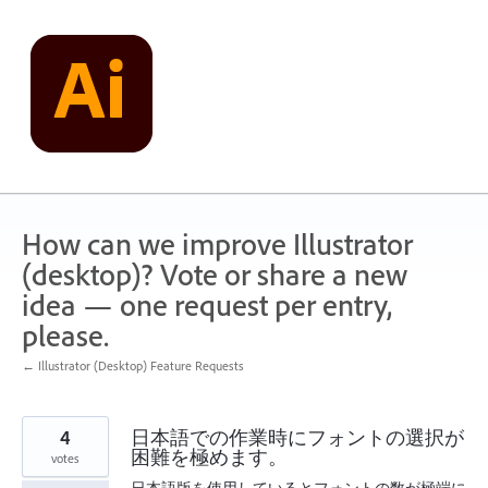
Skip
to
content
How can we improve Illustrator
(desktop)? Vote or share a new
idea — one request per entry,
please.
← Illustrator (Desktop) Feature Requests
4
日本語での作業時にフォントの選択が
困難を極めます。
votes