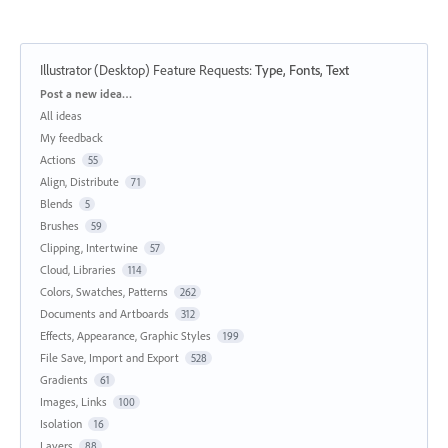
Illustrator (Desktop) Feature Requests
:
Type, Fonts, Text
Categories
Post a new idea…
All ideas
My feedback
Actions
55
Align, Distribute
71
Blends
5
Brushes
59
Clipping, Intertwine
57
Cloud, Libraries
114
Colors, Swatches, Patterns
262
Documents and Artboards
312
Effects, Appearance, Graphic Styles
199
File Save, Import and Export
528
Gradients
61
Images, Links
100
Isolation
16
Layers
88