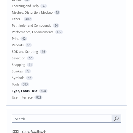
Learning and Help
39
Meshes, Distortion, Mockup
15
Other...
402
Pathfinder and Compounds
24
Performance, Enhancements
177
Print
42
Repeats
16
SDK and Scripting
46
Selection
66
Snapping
71
Strokes
72
Symbols
45
Tools
583
Type, Fonts, Text
428
User Interface
822
Search
Give feedback