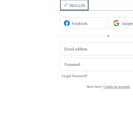
Attach a File
Facebook
Google
or
Forgot Password?
New here?
Create an account