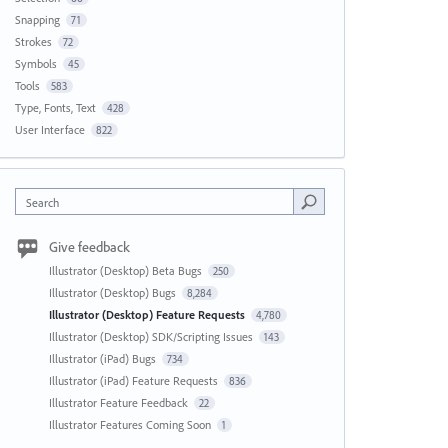
Snapping
71
Strokes
72
Symbols
45
Tools
583
Type, Fonts, Text
428
User Interface
822
Search
Give feedback
Illustrator (Desktop) Beta Bugs
250
Illustrator (Desktop) Bugs
8,284
Illustrator (Desktop) Feature Requests
4,780
Illustrator (Desktop) SDK/Scripting Issues
143
Illustrator (iPad) Bugs
734
Illustrator (iPad) Feature Requests
836
Illustrator Feature Feedback
22
Illustrator Features Coming Soon
1