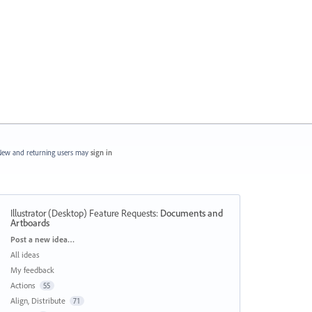
ew and returning users may
sign in
Illustrator (Desktop) Feature Requests
:
Documents and
Artboards
Categories
Post a new idea…
All ideas
My feedback
Actions
55
Align, Distribute
71