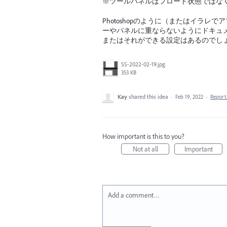
※ツールパネルはフロート状態ではな
Photoshopのように（またはイラ
ーやパネルに重ならないようにドキュ
またはそれができる設定はあるのでし
SS-2022-02-19.jpg
353 KB
Kay
shared this idea
·
Feb 19, 2022
·
Repor
How important is this to you?
Not at all
Important
Add a comment…