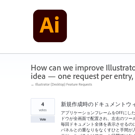
Skip
to
content
How can we improve Illustrato
idea — one request per entry, 
← Illustrator (Desktop) Feature Requests
4
新規作成時のドキュメントウ
votes
アプリケーションフレームをOFFにし
ドウが全画面で配置され、左右のツー
Vote
毎回ドキュメント全体を表示させるの
パネルとの重なりをなくすひと手間が