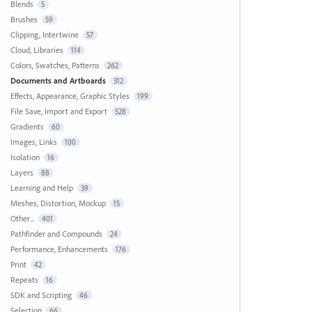
Blends
5
Brushes
59
Clipping, Intertwine
57
Cloud, Libraries
114
Colors, Swatches, Patterns
262
Documents and Artboards
312
Effects, Appearance, Graphic Styles
199
File Save, Import and Export
528
Gradients
60
Images, Links
100
Isolation
16
Layers
88
Learning and Help
39
Meshes, Distortion, Mockup
15
Other...
401
Pathfinder and Compounds
24
Performance, Enhancements
176
Print
42
Repeats
16
SDK and Scripting
46
Selection
66