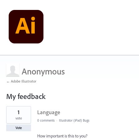
Anonymous
← Adobe Illustrator
My feedback
1
1
Language
result
found
vote
0 comments
·
Illustrator (iPad) Bugs
Vote
How important is this to you?