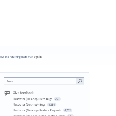
ew and returning users may
sign in
Search
Give feedback
Illustrator (Desktop) Beta Bugs
250
Illustrator (Desktop) Bugs
8,284
Illustrator (Desktop) Feature Requests
4,782
Illustrator (Desktop) SDK/Scripting Issues