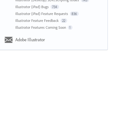
143
Illustrator (iPad) Bugs
734
Illustrator (iPad) Feature Requests
836
Illustrator Feature Feedback
22
Illustrator Features Coming Soon
1
Adobe Illustrator