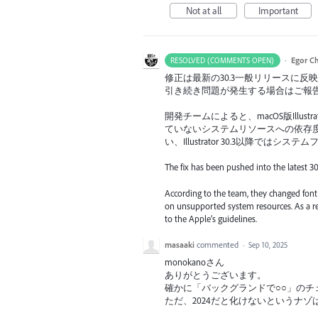
Not at all
Important
·
Egor C
RESOLVED (COMMENTS OPEN)
修正は最新の30.3一般リリースに
引き続き問題が発生する場合はご報
開発チームによると、macOS版Ill
ていないシステムリソースへの依存度
い、Illustrator 30.3以降では
The fix has been pushed into the latest 30
According to the team, they changed font 
on unsupported system resources. As a resu
to the Apple’s guidelines.
masaaki
commented
·
Sep 10, 2025
monokanoさん
ありがとうございます。
確かに「バックグランドで○○」のチ
ただ、2024だと化けないというナゾ