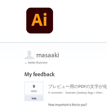
masaaki
← Adobe Illustrator
My feedback
1
9
プレビュー用のPDFの文字が
result
found
votes
11 comments
·
Illustrator (Desktop) Bugs
»
Other...
Vote
How important is this to you?