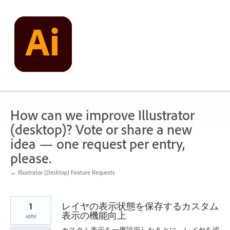
Skip
to
content
How can we improve Illustrator
(desktop)? Vote or share a new
idea — one request per entry,
please.
← Illustrator (Desktop) Feature Requests
1
レイヤの表示状態を保存するカスタム
表示の機能向上
vote