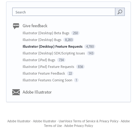
Search
Give feedback
Illustrator (Desktop) Beta Bugs
250
Illustrator (Desktop) Bugs
8,283
Illustrator (Desktop) Feature Requests
4,780
Illustrator (Desktop) SDK/Scripting Issues
143
Illustrator (iPad) Bugs
734
Illustrator (iPad) Feature Requests
836
Illustrator Feature Feedback
22
Illustrator Features Coming Soon
1
Adobe Illustrator
Adobe Illustrator
·
Adobe Illustrator
·
UserVoice Terms of Service & Privacy Policy
·
Adobe
Terms of Use
·
Adobe Privacy Policy