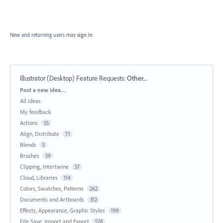
New and returning users may
sign in
Illustrator (Desktop) Feature Requests
:
Other...
Categories
Post a new idea…
All ideas
My feedback
Actions
55
Align, Distribute
71
Blends
5
Brushes
59
Clipping, Intertwine
57
Cloud, Libraries
114
Colors, Swatches, Patterns
262
Documents and Artboards
312
Effects, Appearance, Graphic Styles
199
File Save, Import and Export
528