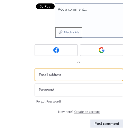
Add a comment…
Attach a File
or
Forgot Password?
New here?
Create an account
Post comment