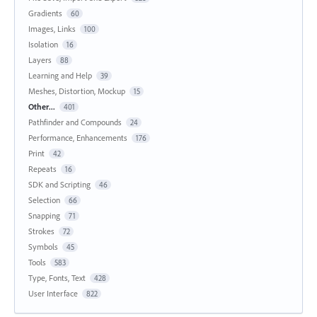
Gradients
60
Images, Links
100
Isolation
16
Layers
88
Learning and Help
39
Meshes, Distortion, Mockup
15
Other...
401
Pathfinder and Compounds
24
Performance, Enhancements
176
Print
42
Repeats
16
SDK and Scripting
46
Selection
66
Snapping
71
Strokes
72
Symbols
45
Tools
583
Type, Fonts, Text
428
User Interface
822