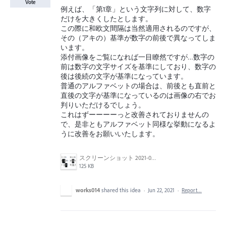
Vote
例えば、「第1章」という文字列に対して、数字
だけを大きくしたとします。
この際に和欧文間隔は当然適用されるのですが、
その（アキの）基準が数字の前後で異なってしま
います。
添付画像をご覧になれば一目瞭然ですが…数字の
前は数字の文字サイズを基準にしており、数字の
後は後続の文字が基準になっています。
普通のアルファベットの場合は、前後とも直前と
直後の文字が基準になっているのは画像の右でお
判りいただけるでしょう。
これはずーーーーっと改善されておりませんの
で、是非ともアルファベット同様な挙動になるよ
うに改善をお願いいたします。
スクリーンショット 2021-06-22 14.08.35.png
125 KB
works014
shared this idea
·
Jun 22, 2021
·
Report…