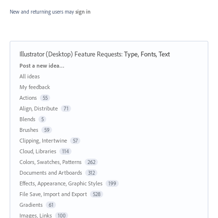
New and returning users may
sign in
Illustrator (Desktop) Feature Requests
:
Type, Fonts, Text
Categories
Post a new idea…
All ideas
My feedback
Actions
55
Align, Distribute
71
Blends
5
Brushes
59
Clipping, Intertwine
57
Cloud, Libraries
114
Colors, Swatches, Patterns
262
Documents and Artboards
312
Effects, Appearance, Graphic Styles
199
File Save, Import and Export
528
Gradients
61
Images, Links
100