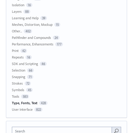
Isolation
16
Layers
88
Learning and Help
39
Meshes, Distortion, Mockup
15
Other...
402
Pathfinder and Compounds
24
Performance, Enhancements
177
Print
42
Repeats
16
SDK and Scripting
46
Selection
66
Snapping
71
Strokes
72
Symbols
45
Tools
583
Type, Fonts, Text
428
User Interface
822
Search