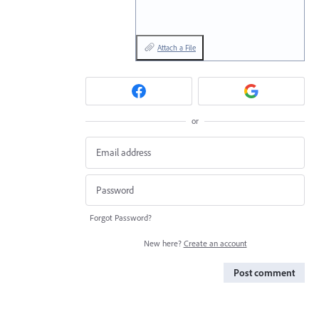
Attach a File
or
Forgot Password?
New here?
Create an account
Post comment