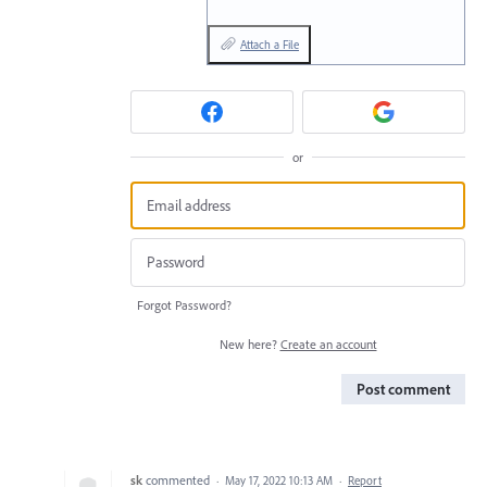
Attach a File
or
Forgot Password?
New here?
Create an account
Post comment
sk
commented
·
May 17, 2022 10:13 AM
·
Report