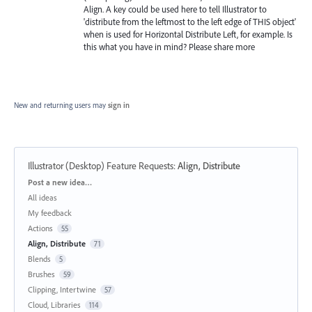
Align. A key could be used here to tell Illustrator to
'distribute from the leftmost to the left edge of THIS object'
when is used for Horizontal Distribute Left, for example. Is
this what you have in mind? Please share more
New and returning users may
sign in
Illustrator (Desktop) Feature Requests
:
Align, Distribute
Categories
Post a new idea…
All ideas
My feedback
Actions
55
Align, Distribute
71
Blends
5
Brushes
59
Clipping, Intertwine
57
Cloud, Libraries
114