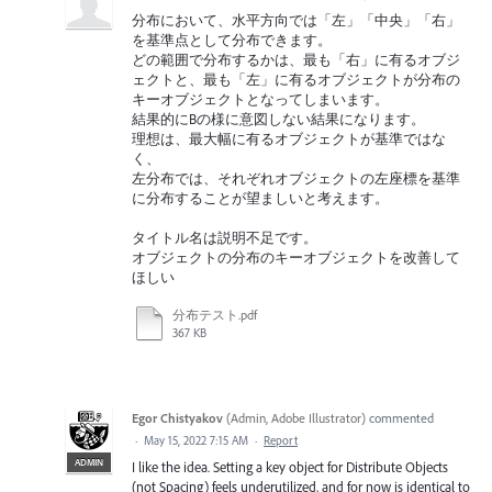
分布において、水平方向では「左」「中央」「右」
を基準点として分布できます。
どの範囲で分布するかは、最も「右」に有るオブジ
ェクトと、最も「左」に有るオブジェクトが分布の
キーオブジェクトとなってしまいます。
結果的にBの様に意図しない結果になります。
理想は、最大幅に有るオブジェクトが基準ではな
く、
左分布では、それぞれオブジェクトの左座標を基準
に分布することが望ましいと考えます。
タイトル名は説明不足です。
オブジェクトの分布のキーオブジェクトを改善して
ほしい
分布テスト.pdf
367 KB
Egor Chistyakov
(
Admin, Adobe Illustrator
)
commented
·
May 15, 2022 7:15 AM
·
Report
ADMIN
I like the idea. Setting a key object for Distribute Objects
(not Spacing) feels underutilized, and for now is identical to