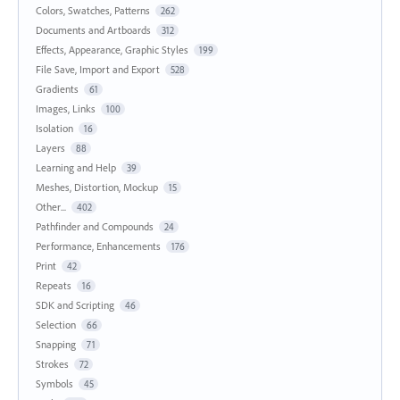
Colors, Swatches, Patterns
262
Documents and Artboards
312
Effects, Appearance, Graphic Styles
199
File Save, Import and Export
528
Gradients
61
Images, Links
100
Isolation
16
Layers
88
Learning and Help
39
Meshes, Distortion, Mockup
15
Other...
402
Pathfinder and Compounds
24
Performance, Enhancements
176
Print
42
Repeats
16
SDK and Scripting
46
Selection
66
Snapping
71
Strokes
72
Symbols
45