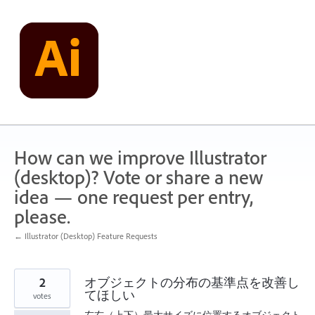
Skip
to
content
How can we improve Illustrator
(desktop)? Vote or share a new
idea — one request per entry,
please.
← Illustrator (Desktop) Feature Requests
2
オブジェクトの分布の基準点を改善し
てほしい
votes