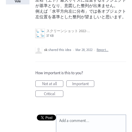
左右（上下）最大サイズに位置するオブジェクト
Vote
が基準となり、意図した整列が出来ません。
例えば「水平方向左に分布」では各オブジェクト
左位置を基準とした整列が望ましいと思います。
スクリーンショット 2022-03-28 13.13.34.png
37 KB
sk
shared this idea
·
Mar 28, 2022
·
Report…
How important is this to you?
Not at all
Important
Critical
Add a comment…