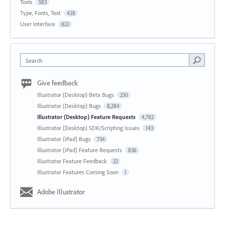
Tools
583
Type, Fonts, Text
428
User Interface
822
Search
Give feedback
Illustrator (Desktop) Beta Bugs
250
Illustrator (Desktop) Bugs
8,284
Illustrator (Desktop) Feature Requests
4,782
Illustrator (Desktop) SDK/Scripting Issues
143
Illustrator (iPad) Bugs
734
Illustrator (iPad) Feature Requests
836
Illustrator Feature Feedback
22
Illustrator Features Coming Soon
1
Adobe Illustrator