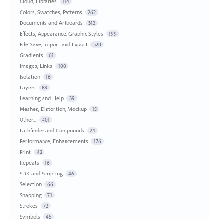
Cloud, Libraries
114
Colors, Swatches, Patterns
262
Documents and Artboards
312
Effects, Appearance, Graphic Styles
199
File Save, Import and Export
528
Gradients
61
Images, Links
100
Isolation
16
Layers
88
Learning and Help
39
Meshes, Distortion, Mockup
15
Other...
401
Pathfinder and Compounds
24
Performance, Enhancements
176
Print
42
Repeats
16
SDK and Scripting
46
Selection
66
Snapping
71
Strokes
72
Symbols
45