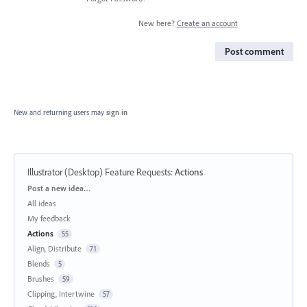
New here?
Create an account
Post comment
New and returning users may
sign in
Illustrator (Desktop) Feature Requests
:
Actions
Categories
Post a new idea…
All ideas
My feedback
Actions
55
Align, Distribute
71
Blends
5
Brushes
59
Clipping, Intertwine
57