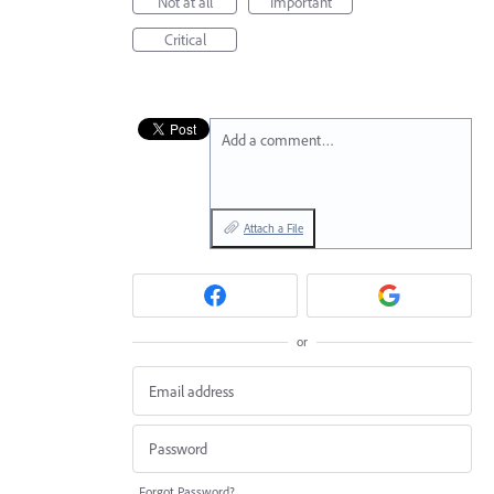
Not at all
Important
Critical
Add a comment…
Attach a File
or
Forgot Password?