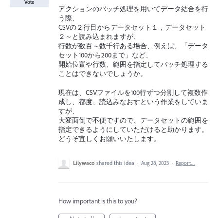
Vote
アクションのバッチ処理を用いてデータ結合を行
う際、
CSVの２行目からデータセット１，データセット
２～と読み込まれますが、
行数が数百～数千行ある場合、例えば、「データ
セット100から200まで」など、
開始位置や行数、範囲を指定してバッチ処理する
ことはできないでしょうか。
現在は、CSVファイルを100行ずつ分割して複数作
成し、都度、読込みなおすという作業をしていま
すが、
大変面倒で不便ですので、データセットの範囲を
指定できるようにしていただけると助かります。
どうぞ宜しくお願いいたします。
Lilywaco
shared this idea
·
Aug 28, 2023
·
Report…
How important is this to you?