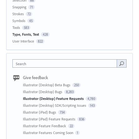
Selection
66
Snapping
71
Strokes
72
Symbols
45
Tools
583
Type, Fonts, Text
428
User Interface
822
Search
Give feedback
Illustrator (Desktop) Beta Bugs
250
Illustrator (Desktop) Bugs
8,283
Illustrator (Desktop) Feature Requests
4,780
Illustrator (Desktop) SDK/Scripting Issues
143
Illustrator (iPad) Bugs
734
Illustrator (iPad) Feature Requests
836
Illustrator Feature Feedback
22
Illustrator Features Coming Soon
1