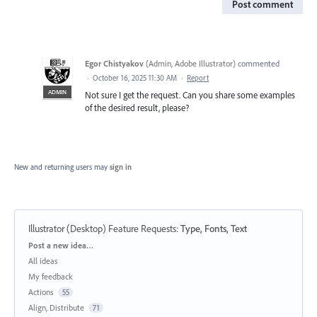
Post comment
Egor Chistyakov
(
Admin, Adobe Illustrator
)
commented
·
October 16, 2025 11:30 AM
·
Report
ADMIN
Not sure I get the request. Can you share some examples
of the desired result, please?
New and returning users may
sign in
Illustrator (Desktop) Feature Requests
:
Type, Fonts, Text
Categories
Post a new idea…
All ideas
My feedback
Actions
55
Align, Distribute
71