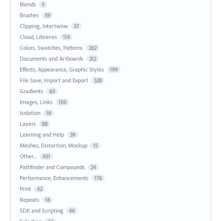
Blends
5
Brushes
59
Clipping, Intertwine
57
Cloud, Libraries
114
Colors, Swatches, Patterns
262
Documents and Artboards
312
Effects, Appearance, Graphic Styles
199
File Save, Import and Export
528
Gradients
60
Images, Links
100
Isolation
16
Layers
88
Learning and Help
39
Meshes, Distortion, Mockup
15
Other...
401
Pathfinder and Compounds
24
Performance, Enhancements
176
Print
42
Repeats
16
SDK and Scripting
46