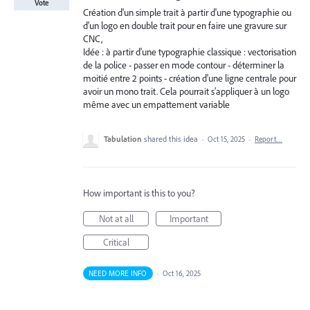
Vote
Création d'un simple trait à partir d'une typographie ou
d'un logo en double trait pour en faire une gravure sur
CNC,
Idée : à partir d'une typographie classique : vectorisation
de la police - passer en mode contour - déterminer la
moitié entre 2 points - création d'une ligne centrale pour
avoir un mono trait. Cela pourrait s'appliquer à un logo
même avec un empattement variable
Tabulation
shared this idea
·
Oct 15, 2025
·
Report…
How important is this to you?
Not at all
Important
Critical
NEED MORE INFO
·
Oct 16, 2025