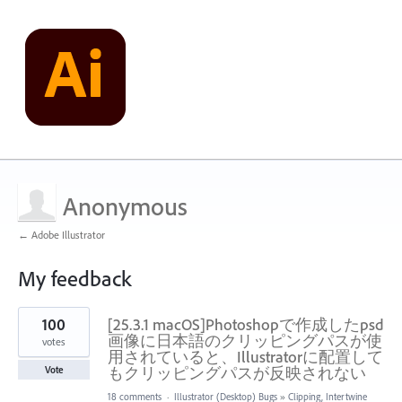
Anonymous
← Adobe Illustrator
My feedback
1
100
[25.3.1 macOS]Photoshopで作成したpsd
result
found
画像に日本語のクリッピングパスが使
votes
用されていると、Illustratorに配置して
もクリッピングパスが反映されない
Vote
18 comments
·
Illustrator (Desktop) Bugs
»
Clipping, Intertwine