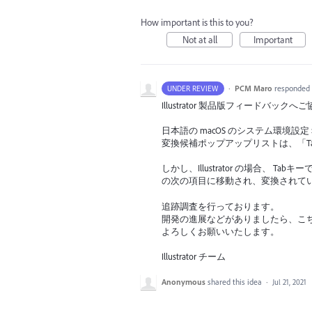
How important is this to you?
Not at all
Important
·
PCM Maro
responded
UNDER REVIEW
Illustrator 製品版フィードバ
日本語の macOS のシステム環
変換候補ポップアップリストは、「T
しかし、Illustrator の場合、 
の次の項目に移動され、変換されて
追跡調査を行っております。
開発の進展などがありましたら、こ
よろしくお願いいたします。
Illustrator チーム
Anonymous
shared this idea
·
Jul 21, 2021