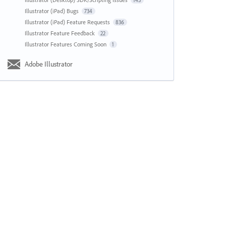
143
Illustrator (iPad) Bugs
734
Illustrator (iPad) Feature Requests
836
Illustrator Feature Feedback
22
Illustrator Features Coming Soon
1
Adobe Illustrator