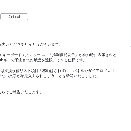
Critical
ックへご協力いただきありがとうございます。
境設定＞キーボード＞入力ソースの「推測候補表示」が有効時に表示される
abキーで予測された単語を選択」できる仕様です。
Tabキーでは変換候補リスト項目の移動はされずに、パネルやダイアログ UI 上
いない文字が確定入力されしまうことを確認いたしました。
ちらでご報告いたします。