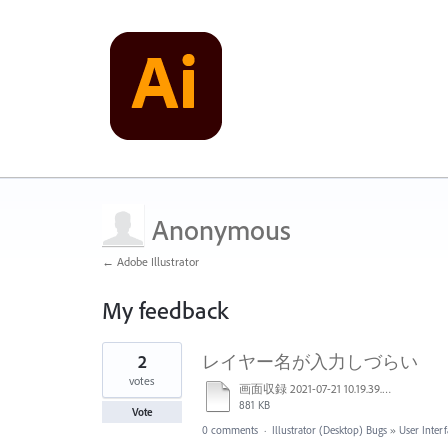
Anonymous
← Adobe Illustrator
My feedback
1
2
レイヤー名が入力しづらい
result
found
votes
画面収録 2021-07-21 10.19.39.mov
881 KB
Vote
0 comments
·
Illustrator (Desktop) Bugs
»
User Inter