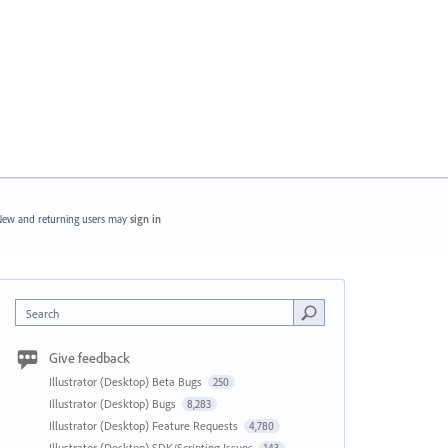
ew and returning users may
sign in
Search
Give feedback
Illustrator (Desktop) Beta Bugs
250
Illustrator (Desktop) Bugs
8,283
Illustrator (Desktop) Feature Requests
4,780
Illustrator (Desktop) SDK/Scripting Issues