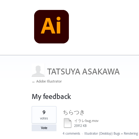
TATSUYA ASAKAWA
← Adobe Illustrator
My feedback
1
9
ちらつき
result
found
votes
イラレbug.mov
25912 KB
Vote
4 comments
·
Illustrator (Desktop) Bugs
»
Rendering 