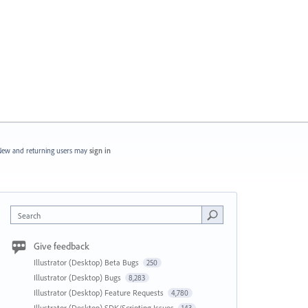
ew and returning users may
sign in
Search
Give feedback
Illustrator (Desktop) Beta Bugs
250
Illustrator (Desktop) Bugs
8,283
Illustrator (Desktop) Feature Requests
4,780
Illustrator (Desktop) SDK/Scripting Issues