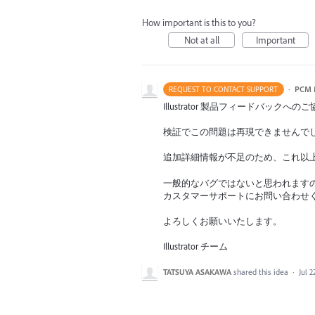
How important is this to you?
Not at all
Important
·
PCM 
REQUEST TO CONTACT SUPPORT
Illustrator 製品フィードバック
検証でこの問題は再現できませんで
追加詳細情報が不足のため、これ以
一般的なバグではないと思われます
カスタマーサポートにお問い合わせ
よろしくお願いいたします。
Illustrator チーム
TATSUYA ASAKAWA
shared this idea
·
Jul 2