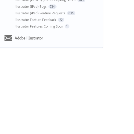
143
Illustrator (iPad) Bugs
734
Illustrator (iPad) Feature Requests
836
Illustrator Feature Feedback
22
Illustrator Features Coming Soon
1
Adobe Illustrator