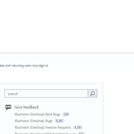
ew and returning users may
sign in
Search
Give feedback
Illustrator (Desktop) Beta Bugs
250
Illustrator (Desktop) Bugs
8,281
Illustrator (Desktop) Feature Requests
4,781
Illustrator (Desktop) SDK/Scripting Issues