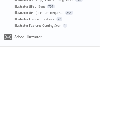
143
Illustrator (iPad) Bugs
734
Illustrator (iPad) Feature Requests
836
Illustrator Feature Feedback
22
Illustrator Features Coming Soon
1
Adobe Illustrator