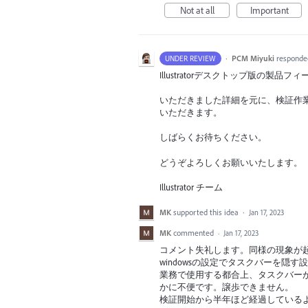
Not at all
Important
·
PCM Miyuki
responde
UNDER REVIEW
Illustratorデスクトップ版の
いただきました詳細を元に、検証作
いただきます。
しばらくお待ちください。
どうぞよろしくお願いいたします。
Illustrator チーム
MK
supported this idea
·
Jan 17, 2023
MK
commented
·
Jan 17, 2023
コメント失礼します。同様の現象が
windowsの設定でタスクバーを隠
業務で使用する都合上、タスクバー
かに不便です。譲歩できません。
検証開始から半年ほど経過している