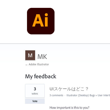
MK
← Adobe Illustrator
My feedback
1
3
UIスケールはどこ？
result
found
votes
3 comments
·
Illustrator (Desktop) Bugs
»
User Interf
Vote
How important is this to you?