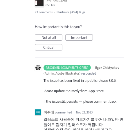
IMG_0026.jpeg
855 KB
92 comments
·
Illustrator (iPad) Bugs
How important is this to you?
Not at all
Important
Critical
·
Egor Chistyakov
RESOLVED (COMMENTS OPEN)
(
Admin, Adobe Illustrator
)
responded
The issue has been fixed in a public release 3.0.6.
Please update it directly from App Store.
If the issue still persists — please comment back.
이주애
commented
·
Nov 23, 2023
일러스트 사용중에 뒤로가기를 하거나 파일만 만
들어도 갑자기 일러스트가 꺼집니다.
이전에 수정 중인 파일은 아예 날라가고요.