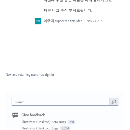
빠른 버그 수정 부탁드립니다.
이주애
supported this idea
·
Nov 23, 2023
New and returning users may
sign in
Search
Give feedback
Illustrator (Desktop) Beta Bugs
250
Illustrator (Desktop) Bugs
8,284