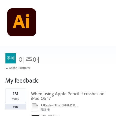
이주애
← Adobe Illustrator
My feedback
1
131
When using Apple Pencil it crashes on
result
found
iPad OS 17
votes
RPReplay_Final1699898331.mp4
Vote
7552 KB