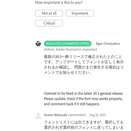
How important is this to you?
Not at all
Important
Critical
·
Egor Chistyakov
RESOLVED (COMMENTS OPEN)
(
Admin, Adobe Illustrator
)
responded
最新の30.3一般リリースで修正されたとのこと
です。アップデートしてフォントが正しく表示
されるか確認し、問題がまだ発生する場合はコ
メントでお知らせください。
Claimed to be fixed in the latest 30.3 general release.
Please update, check if the font now works properly,
and comment back if it still happens.
Osami Matsuda
commented
·
Aug 22, 2025
フォントリストには出てきますが、選択しても
選択されず選択前のフォントに戻ってしまいま