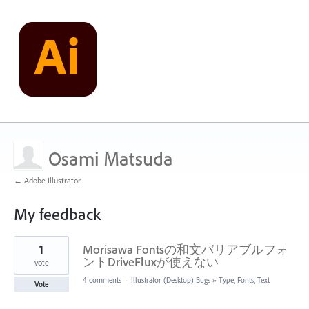
Osami Matsuda
← Adobe Illustrator
My feedback
1
1
Morisawa Fontsの和文バリアブルフォ
result
found
ントDriveFluxが使えない
vote
4 comments
·
Illustrator (Desktop) Bugs
»
Type, Fonts, Text
Vote