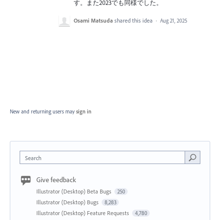
す。また2023でも同様でした。
Osami Matsuda
shared this idea
·
Aug 21, 2025
New and returning users may
sign in
Search
Give feedback
Illustrator (Desktop) Beta Bugs
250
Illustrator (Desktop) Bugs
8,283
Illustrator (Desktop) Feature Requests
4,780