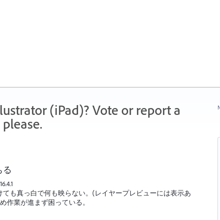
strator (iPad)? Vote or report a
N
 please.
ちる
.4.1
けても真っ白で何も映らない。(レイヤープレビューには表示あ
ため作業が進まず困っている。