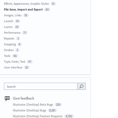
Effects, Appearance, Graphic Styles
13
File Save, Import and Export
60
Images, Links
18
Launch
16
Layers
23
Performance
71
Repeats
2
Snapping
6
Strokes
3
Tools
46
Type, Fonts, Text
47
User Interface
32
Search
Give feedback
Illustrator (Desktop) Beta Bugs
250
Illustrator (Desktop) Bugs
8,281
Illustrator (Desktop) Feature Requests
4,780