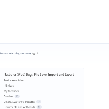
ew and returning users may
sign in
Illustrator (iPad) Bugs
:
File Save, Import and Export
Categories
Post a new idea…
All ideas
My feedback
Brushes
16
Colors, Swatches, Patterns
17
Documents and Artboards
20