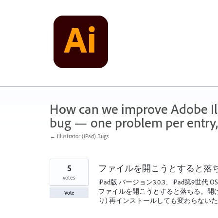
Skip
to
content
How can we improve Adobe Illu
bug — one problem per entry,
← Illustrator (iPad) Bugs
5
ファイルを開こうとすると落
votes
iPad版 バージョン3.0.3、iPad第9世代 OS16
ファイルを開こうとすると落ちる。開
Vote
り) 再インストールしても変わらない