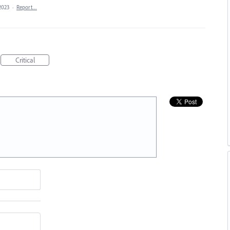
2023
·
Report…
Critical