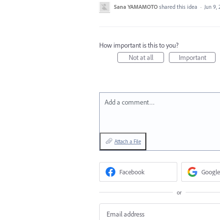
Sana YAMAMOTO
shared this idea
·
Jun 9, 
How important is this to you?
Not at all
Important
Add a comment…
Attach a File
Facebook
Google
or