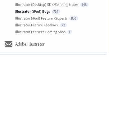
Illustrator (Desktop) SDK/Scripting Issues
143
Illustrator (iPad) Bugs
734
Illustrator (iPad) Feature Requests
836
Illustrator Feature Feedback
22
Illustrator Features Coming Soon
1
Adobe Illustrator