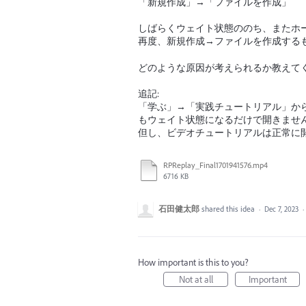
「新規作成」→「ファイルを作成」
しばらくウェイト状態ののち、またホ
再度、新規作成→ファイルを作成する
どのような原因が考えられるか教えて
追記:
「学ぶ」→「実践チュートリアル」から各
もウェイト状態になるだけで開きませ
但し、ビデオチュートリアルは正常に
RPReplay_Final1701941576.mp4
6716 KB
石田健太郎
shared this idea
·
Dec 7, 2023
·
How important is this to you?
Not at all
Important