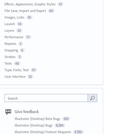
Effects, Appearance, Graphic Styles
13
File Save, Import and Export
60
Images, Links
18
Launch
16
Layers
23
Performance
71
Repeats
2
Snapping
6
Strokes
3
Tools
46
Type, Fonts, Text
47
User Interface
32
Search
Give feedback
Illustrator (Desktop) Beta Bugs
250
Illustrator (Desktop) Bugs
8,284
Illustrator (Desktop) Feature Requests
4,780