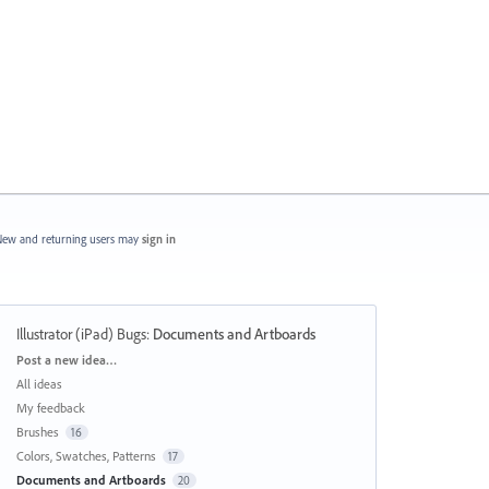
ew and returning users may
sign in
Illustrator (iPad) Bugs
:
Documents and Artboards
Categories
Post a new idea…
All ideas
My feedback
Brushes
16
Colors, Swatches, Patterns
17
Documents and Artboards
20