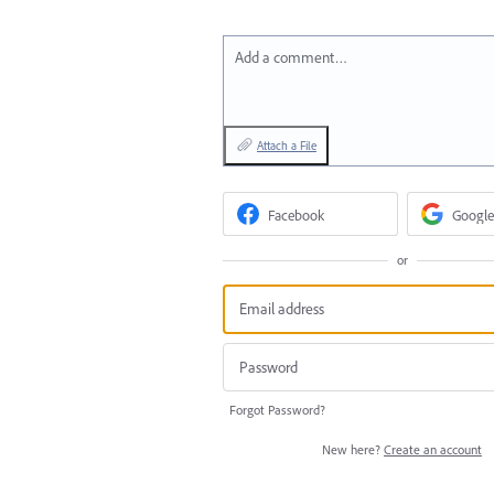
Add a comment…
Attach a File
Facebook
Google
or
Forgot Password?
New here?
Create an account