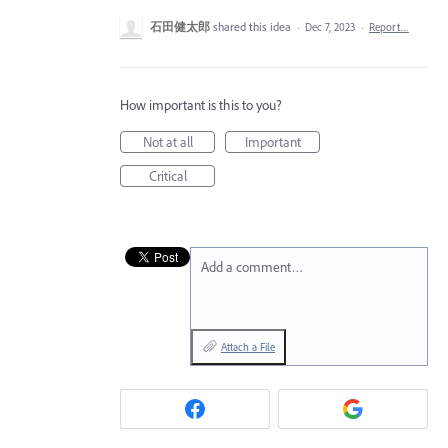
石田健太郎
shared this idea
·
Dec 7, 2023
·
Report…
How important is this to you?
Not at all
Important
Critical
Add a comment…
Attach a File