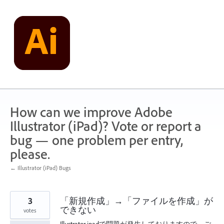
Skip
to
content
How can we improve Adobe
Illustrator (iPad)? Vote or report a
bug — one problem per entry,
please.
← Illustrator (iPad) Bugs
3
「新規作成」→「ファイルを作成」が
できない
votes