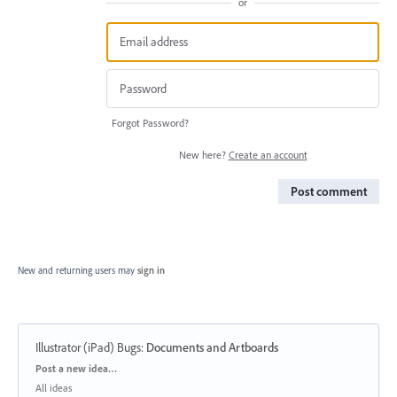
or
Forgot Password?
New here?
Create an account
Post comment
New and returning users may
sign in
Illustrator (iPad) Bugs
:
Documents and Artboards
Categories
Post a new idea…
All ideas