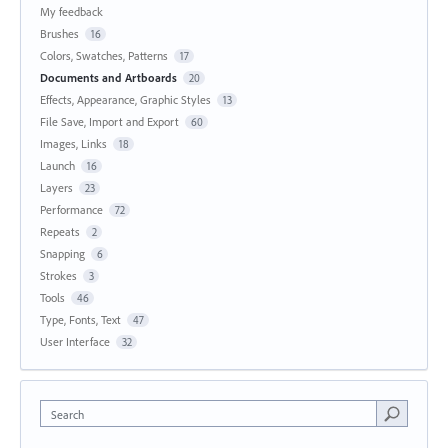
My feedback
Brushes
16
Colors, Swatches, Patterns
17
Documents and Artboards
20
Effects, Appearance, Graphic Styles
13
File Save, Import and Export
60
Images, Links
18
Launch
16
Layers
23
Performance
72
Repeats
2
Snapping
6
Strokes
3
Tools
46
Type, Fonts, Text
47
User Interface
32
Search