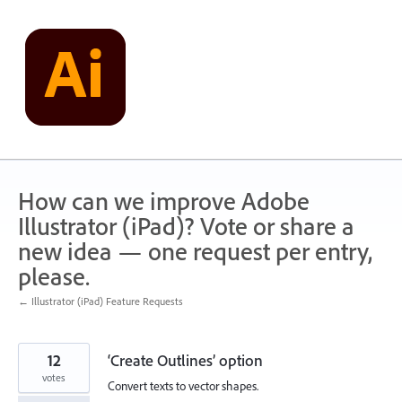
Skip
to
content
How can we improve Adobe
Illustrator (iPad)? Vote or share a
new idea — one request per entry,
please.
← Illustrator (iPad) Feature Requests
12
‘Create Outlines’ option
votes
Convert texts to vector shapes.