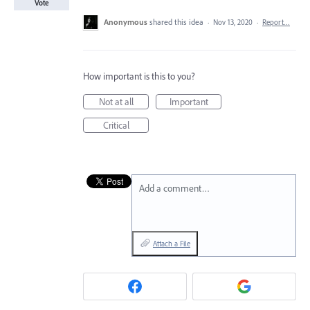
Vote
Anonymous
shared this idea
·
Nov 13, 2020
·
Report…
How important is this to you?
Not at all
Important
Critical
Add a comment…
Attach a File