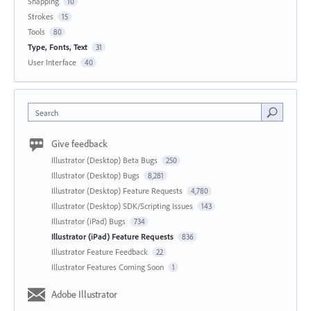
Snapping
10
Strokes
15
Tools
80
Type, Fonts, Text
31
User Interface
40
Search
Give feedback
Illustrator (Desktop) Beta Bugs
250
Illustrator (Desktop) Bugs
8,281
Illustrator (Desktop) Feature Requests
4,780
Illustrator (Desktop) SDK/Scripting Issues
143
Illustrator (iPad) Bugs
734
Illustrator (iPad) Feature Requests
836
Illustrator Feature Feedback
22
Illustrator Features Coming Soon
1
Adobe Illustrator