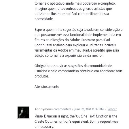
tornaria o aplicativo ainda mais poderoso e completo.
Imagino que muitos outros designers e artistas que
utilizam o Illustrator no iPad compartilhem dessa
necessidade.
Espero que minha sugestão seja levada em consideração e
que possamos ver essa funcionalidade implementada em
futuras atualizações do Adobe Illustrator para iPad.
Continuarei ansioso para explorar e utilizar as incríveis
ferramentas da Adobe em meu iPad, e acredito que essa
adição só tornaria a experiência ainda melhor.
Obrigado por ouvir as sugestões da comunidade de
usuários e pelo compromisso contínuo em aprimorar seus
produtos.
Atenciosamente
Anonymous
commented
·
June 23, 2021 11:39 AM
·
Report
Иван Власов is right, the 'Outline Text' function is the
Create Outlines funtion's equivalent. So my request was
unnecessary.