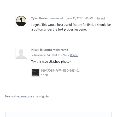
Tyler Steele
commented
·
June 23, 2021 11:00 AM
·
Report
I agree. This would be a useful feature for iPad. It should be
a button under the text properties panel.
Иван Власов
commented
·
November 14, 2020 1:15 AM
·
Report
Try this (see attached photo)
9E9A7DB9-F67F-415D-86E1-0CA244E10339.jpeg
47 KB
New and returning users may
sign in