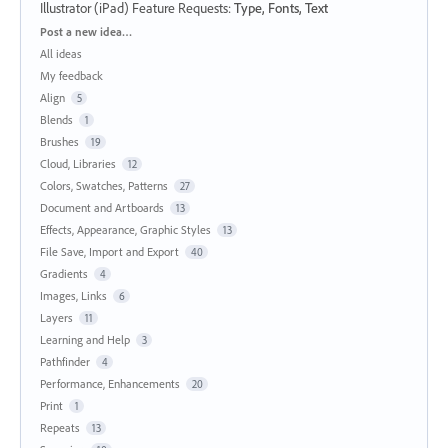
Illustrator (iPad) Feature Requests
:
Type, Fonts, Text
Categories
Post a new idea…
All ideas
My feedback
Align
5
Blends
1
Brushes
19
Cloud, Libraries
12
Colors, Swatches, Patterns
27
Document and Artboards
13
Effects, Appearance, Graphic Styles
13
File Save, Import and Export
40
Gradients
4
Images, Links
6
Layers
11
Learning and Help
3
Pathfinder
4
Performance, Enhancements
20
Print
1
Repeats
13