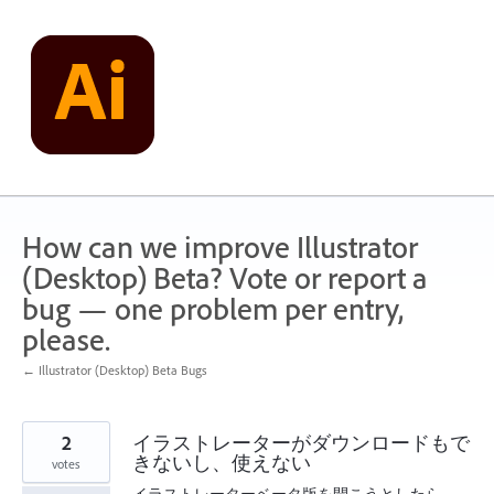
Skip
to
content
How can we improve Illustrator
(Desktop) Beta? Vote or report a
bug — one problem per entry,
please.
← Illustrator (Desktop) Beta Bugs
2
イラストレーターがダウンロードもで
きないし、使えない
votes