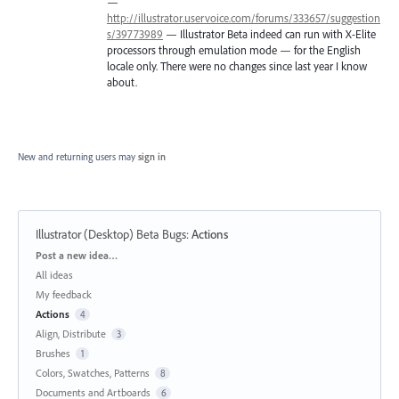
—
http://illustrator.uservoice.com/forums/333657/suggestion
s/39773989
— Illustrator Beta indeed can run with X-Elite
processors through emulation mode — for the English
locale only. There were no changes since last year I know
about.
New and returning users may
sign in
Illustrator (Desktop) Beta Bugs
:
Actions
Categories
Post a new idea…
All ideas
My feedback
Actions
4
Align, Distribute
3
Brushes
1
Colors, Swatches, Patterns
8
Documents and Artboards
6