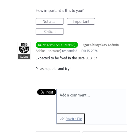
How important is this to you?
Not at all
Important
Critical
·
Egor Chistyakov
(
Admin,
DONE (AVAILABLE IN BETA)
Adobe Illustrator
)
responded
·
Feb 15, 2026
ADMIN
Expected to be fixed in the Beta 30.3.157
Please update and try!
Add a comment…
Attach a File