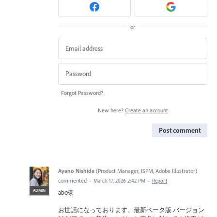
or
Forgot Password?
New here?
Create an account
Post comment
Ayano Nishida
(
Product Manager, ISPM, Adobe Illustrator
)
commented
·
March 17, 2026 2:42 PM
·
Report
ADMIN
abc様
お世話になっております。最新ベータ版 バージョン