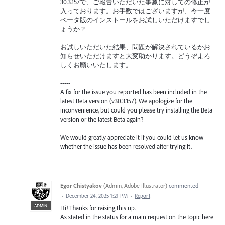
30.3.157で、ご報告いただいた事象に対しての修正が
入っております。お手数ではございますが、今一度
ベータ版のインストールをお試しいただけますでし
ょうか？
お試しいただいた結果、問題が解決されているかお
知らせいただけますと大変助かります。どうぞよろ
しくお願いいたします。
-----
A fix for the issue you reported has been included in the
latest Beta version (v30.3.157). We apologize for the
inconvenience, but could you please try installing the Beta
version or the latest Beta again?
We would greatly appreciate it if you could let us know
whether the issue has been resolved after trying it.
Egor Chistyakov
(
Admin, Adobe Illustrator
)
commented
·
December 24, 2025 1:21 PM
·
Report
ADMIN
Hi! Thanks for raising this up.
As stated in the status for a main request on the topic here