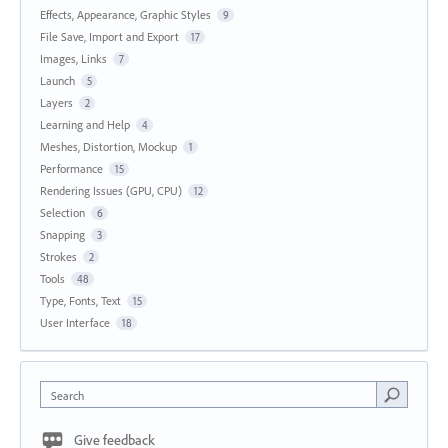
Effects, Appearance, Graphic Styles
9
File Save, Import and Export
17
Images, Links
7
Launch
5
Layers
2
Learning and Help
4
Meshes, Distortion, Mockup
1
Performance
15
Rendering Issues (GPU, CPU)
12
Selection
6
Snapping
3
Strokes
2
Tools
48
Type, Fonts, Text
15
User Interface
18
Search
Give feedback