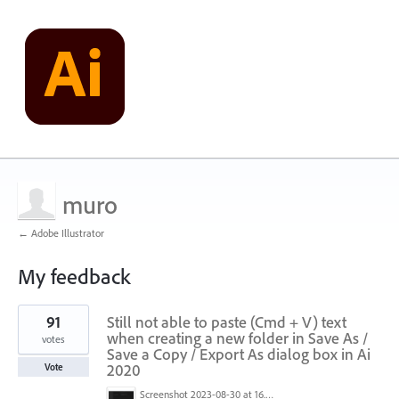
muro
← Adobe Illustrator
My feedback
1
91
Still not able to paste (Cmd + V) text
result
found
when creating a new folder in Save As /
votes
Save a Copy / Export As dialog box in Ai
2020
Vote
Screenshot 2023-08-30 at 16.35.07.png