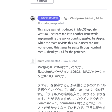
Critical
·
Egor Chistyakov
(
Admin, Adobe
UNDER REVIEW
Illustrator
)
responded
This issue was reintroduced in MacOS update
Ventura. The team ran into another issue while
implementing the workaround suggested by Apple.
While the team revisits this issue, users can use
workaround this issues by paste through context
menu. Thank you all for the patience.
muro
commented
·
Nov 15, 2021
Mac版のIllustratorについてです。
Illustratorのバージョンは26.0.1、MACのバージョ
ンは11.6 Big Surです。
ファイルを保存するときや開くときのファイル
選択ウインドウにて、shift + command + Gを押
すと「フォルダの場所を入力」のウインドウを
出すことができますが、このウインドウ内で
Command + C、Command + Vによるコピーペー
ストが効かなくなっているので、正常に動作す