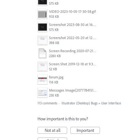
575 KB
VIDEO-2023-10-05-17-30-58.gif
933 KB
Screenshot 2023-08-30 at 16.35.07.png
575 KB
Screenshot 2022-05-20 at 12.27.24 PM.png
398 KB
Screen Recording 2020-07-21 at 19.48.37.mov
2280 KB
Screen Shot 2019-12-18 at 9.32.39 AM.png
52 KB
forum.jpg
116 KB
Messages Image(2077784151).png
230 KB
113 comments
·
Illustrator (Desktop) Bugs
»
User Interface
How important is this to you?
Not at all
Important