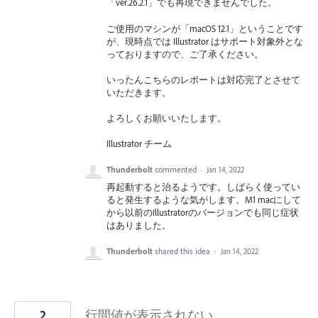
「ver.26.2.1」でも再現できませんでした。
ご使用のマシンが「macOS 12.1」ということです
が、現時点では Illustrator はサポート対象外とな
っておりますので、ご了承ください。
いったんこちらのレポートは対応完了とさせて
いただきます。
よろしくお願いいたします。
Illustrator チーム
Thunderbolt
commented
·
Jan 14, 2022
再起動すると治るようです。しばらく使ってい
ると発生するような気がします。M1 macにして
から以前のIllustratorのバージョンでも同じ症状
はありました。
Thunderbolt
shared this idea
·
Jan 14, 2022
2
行間値が表示されない