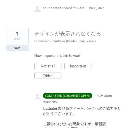
Thunderbolt
shared this idea
·
Jan 15, 2022
1
デザインが表示されなくなる
vote
1 comment
·
Illustrator (Desktop) Bugs
»
Tools
Vote
How important is this to you?
Not at all
Important
Critical
·
PCM Maro
COMPLETED (COMMENTS OPEN)
responded
Illustrator 製品版フィードバックへのご協力あり
がとうございます。
ご報告いただいた現象ですが、最新版