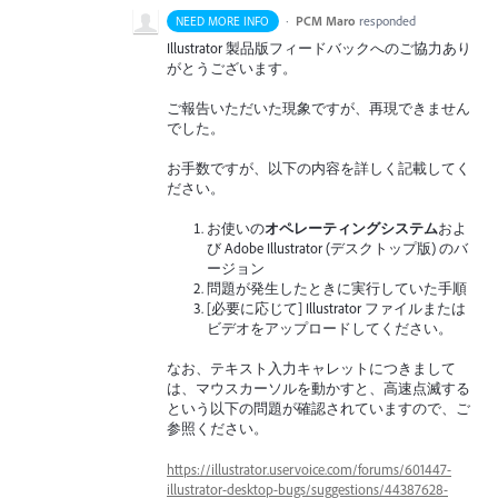
·
PCM Maro
responded
NEED MORE INFO
Illustrator 製品版フィードバックへのご協力あり
がとうございます。
ご報告いただいた現象ですが、再現できません
でした。
お手数ですが、以下の内容を詳しく記載してく
ださい。
お使いの
オペレーティングシステム
およ
び Adobe Illustrator (デスクトップ版) のバ
ージョン
問題が発生したときに実行していた手順
[必要に応じて] Illustrator ファイルまたは
ビデオをアップロードしてください。
なお、テキスト入力キャレットにつきまして
は、マウスカーソルを動かすと、高速点滅する
という以下の問題が確認されていますので、ご
参照ください。
https://illustrator.uservoice.com/forums/601447-
illustrator-desktop-bugs/suggestions/44387628-