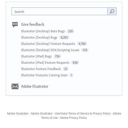
Search
Give feedback
Illustrator (Desktop) Beta Bugs
250
Illustrator (Desktop) Bugs
8,283
Illustrator (Desktop) Feature Requests
4,780
Illustrator (Desktop) SDK/Scripting Issues
143
Illustrator (iPad) Bugs
734
Illustrator (iPad) Feature Requests
836
Illustrator Feature Feedback
22
Illustrator Features Coming Soon
1
Adobe Illustrator
Adobe Illustrator
·
Adobe Illustrator
·
UserVoice Terms of Service & Privacy Policy
·
Adobe
Terms of Use
·
Adobe Privacy Policy