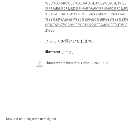
%E3%83%86%E3%82%AD%E3%82%B9%E3%83
%88%E6%93%8D%E4%BD%9C%E6%99%82%E3
%81%AEi%E3%83%93%E3%83%BC%E3%83%A0
%E3%81%AE%E7%82%B9%E6%BB%85%E3%81%
8C%E6%97%A9%E3%81%99%E3%81%8E%E3%8
2%8B
よろしくお願いいたします。
Illustrator チーム
Thunderbolt
shared this idea
·
Jan 8, 2022
New and returning users may
sign in