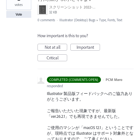
votes
スクリーンショット 2022-01-12 14.42.51.png
32 KB
Vote
0 comments
·
Illustrator (Desktop) Bugs
»
Type, Fonts, Text
How important is this to you?
Not at all
Important
Critical
·
PCM Maro
COMPLETED (COMMENTS OPEN)
responded
Illustrator 製品版フィードバックへのご協力あり
がとうございます。
ご報告いただいた現象ですが、最新版
「ver.26.2.1」でも再現できませんでした。
ご使用のマシンが「macOS 12.1」ということです
が、現時点では Illustrator はサポート対象外とな
っておりますので、ご了承ください。