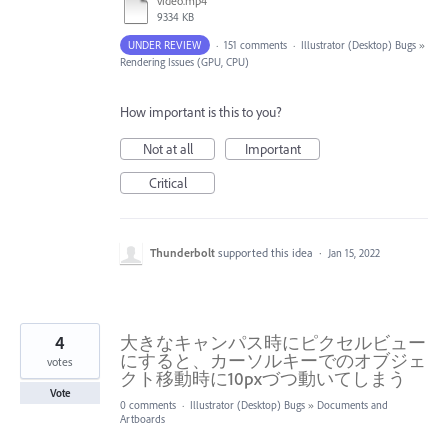
video.mp4
9334 KB
UNDER REVIEW
·
151 comments
·
Illustrator (Desktop) Bugs
»
Rendering Issues (GPU, CPU)
How important is this to you?
Not at all
Important
Critical
Thunderbolt
supported this idea
·
Jan 15, 2022
4
大きなキャンパス時にピクセルビュー
にすると、カーソルキーでのオブジェ
votes
クト移動時に10pxづつ動いてしまう
Vote
0 comments
·
Illustrator (Desktop) Bugs
»
Documents and
Artboards