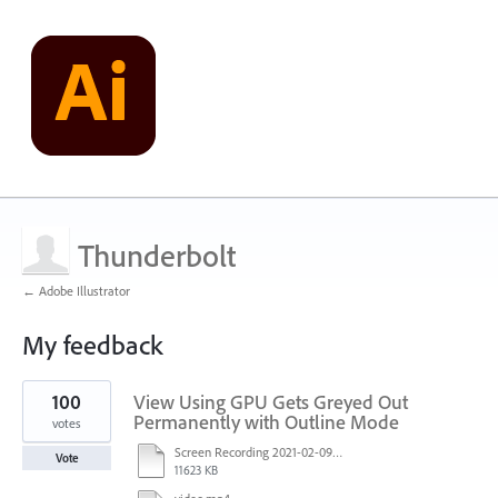
Thunderbolt
← Adobe Illustrator
My feedback
5
100
View Using GPU Gets Greyed Out
results
found
Permanently with Outline Mode
votes
Screen Recording 2021-02-09 at 10.58.45.mov
Vote
11623 KB