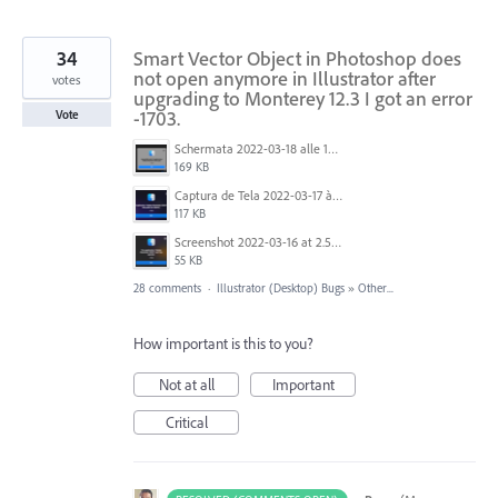
34
Smart Vector Object in Photoshop does
not open anymore in Illustrator after
votes
upgrading to Monterey 12.3 I got an error
-1703.
Vote
Schermata 2022-03-18 alle 19.41.12.png
169 KB
Captura de Tela 2022-03-17 às 10.18.59.png
117 KB
Screenshot 2022-03-16 at 2.55.35 PM.png
55 KB
28 comments
·
Illustrator (Desktop) Bugs
»
Other...
How important is this to you?
Not at all
Important
Critical