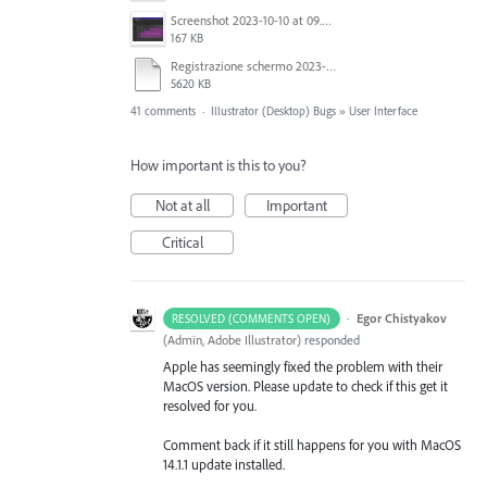
Screenshot 2023-10-10 at 09.40.50.png
167 KB
Registrazione schermo 2023-10-26 alle 09.57.06-Large 540p.mov
5620 KB
41 comments
·
Illustrator (Desktop) Bugs
»
User Interface
How important is this to you?
Not at all
Important
Critical
·
Egor Chistyakov
RESOLVED (COMMENTS OPEN)
(
Admin, Adobe Illustrator
)
responded
Apple has seemingly fixed the problem with their
MacOS version. Please update to check if this get it
resolved for you.
Comment back if it still happens for you with MacOS
14.1.1 update installed.