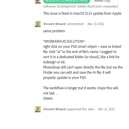
·
Rama
(
Mgr,
RESOLVED (COMMENTS OPEN)
Software Development, Adobe Illustrator
)
responded
This issue is fixed in macOS 12.3.1 update from Apple.
Vincent Brisard
commented
·
Mar 23, 2022
same problem
*WORKAROUD SOLUTION* :
right click on your PSD smart object = save as linked
file. Add ".ai" to the end of file's name. I suggest to
sort it in a dedicated folder (or cloud), like a link for
indesign or AE.
Photoshop still can't open directly the file, but via the
Finder you can edit and save the AI file. It will
properly update in your PSD.
The workflow is longer but It works. Hope this will
not last…
cheers
Vincent Brisard
supported this idea
·
Mar 23, 2022