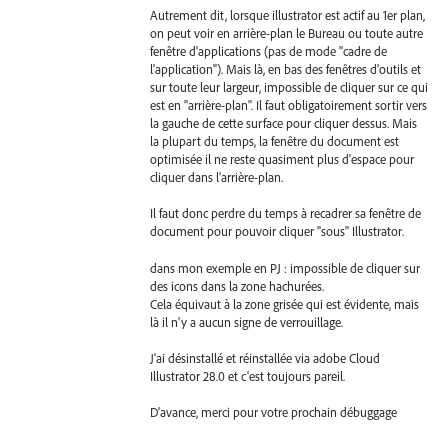
Autrement dit, lorsque illustrator est actif au 1er plan,
on peut voir en arrière-plan le Bureau ou toute autre
fenêtre d'applications (pas de mode "cadre de
l'application"). Mais là, en bas des fenêtres d'outils et
sur toute leur largeur, impossible de cliquer sur ce qui
est en "arrière-plan". Il faut obligatoirement sortir vers
la gauche de cette surface pour cliquer dessus. Mais
la plupart du temps, la fenêtre du document est
optimisée il ne reste quasiment plus d'espace pour
cliquer dans l'arrière-plan.
Il faut donc perdre du temps à recadrer sa fenêtre de
document pour pouvoir cliquer "sous" Illustrator.
dans mon exemple en PJ : impossible de cliquer sur
des icons dans la zone hachurées.
Cela équivaut à la zone grisée qui est évidente, mais
là il n'y a aucun signe de verrouillage.
J'ai désinstallé et réinstallée via adobe Cloud
Illustrator 28.0 et c'est toujours pareil.
D'avance, merci pour votre prochain débuggage