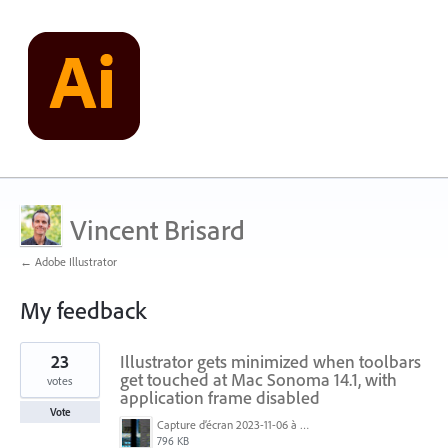
Vincent Brisard
← Adobe Illustrator
My feedback
2
23
Illustrator gets minimized when toolbars
results
found
get touched at Mac Sonoma 14.1, with
votes
application frame disabled
Vote
Capture d’écran 2023-11-06 à 21.11.28.jpg
796 KB