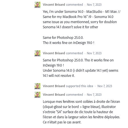
Vincent Brisard
commented
·
Nov 7, 2023
Yes, i'm under Sonoma 14.0 - MacStudio - M1 Max //
Same for my MacBook Pro 16" i9 - Sonoma 14.0
same issue as you mentionned, sorry for doublon
Sonoma 14.1 doesn't solve it for other
Same for Photoshop 25.0.0.
Tho it works fine on InDesign 19.0 !
Vincent Brisard
commented
·
Nov 7, 2023
Same for Photoshop 25.0.0. Tho it works fine on
InDesign 19.0 !
Under Sonoma 14.0 (i didn't update 14.1 yet) seems
14.1 will not resolve it.
Vincent Brisard
supported this idea
·
Nov 7, 2023
Vincent Brisard
commented
·
Nov 7, 2023
Lorsque mes fenêtres sont collées à droite de l'écran
(cliqué-glissé sur le bord > ligne bleue), Illustrator
s'octroie "SA" surface de clic toute la hauteur de
l'écran et dans la largeur selon les fenêtre déployées.
Ce n'était pas le cas avant.