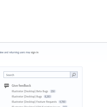
ew and returning users may
sign in
Search
Give feedback
Illustrator (Desktop) Beta Bugs
250
Illustrator (Desktop) Bugs
8,283
Illustrator (Desktop) Feature Requests
4,780
Illustrator (Desktop) SDK/Scripting Issues