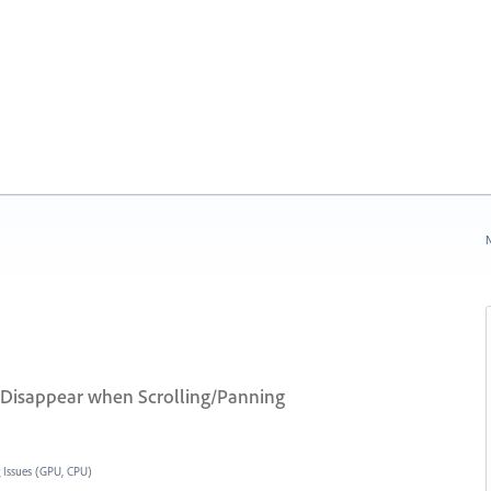
N
d Disappear when Scrolling/Panning
 Issues (GPU, CPU)