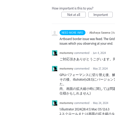
How important is this to you?
Not at all
Important
·
Akshaya Saxena
(
Ad
NEED MORE INFO
Artboard border issue was fixed. The Gri
issues which you observing at your end.
motommy
commented
·
Jun 4, 2024
ご対応頂きありがとうございます。
motommy
commented
·
May 27, 2024
GPUパフォーマンスに切り替え後、
その後、illutrator(v28.5
た。
尚、画面の拡大縮小時に関しては問
仕様かもしれません)
motommy
commented
·
May 24, 2024
1.illustrator 2024(28.4.1) Mac OS 12.6.3
2.スクロールまたは画面の拡大縮小