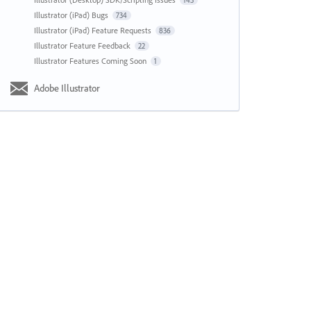
143
Illustrator (iPad) Bugs
734
Illustrator (iPad) Feature Requests
836
Illustrator Feature Feedback
22
Illustrator Features Coming Soon
1
Adobe Illustrator