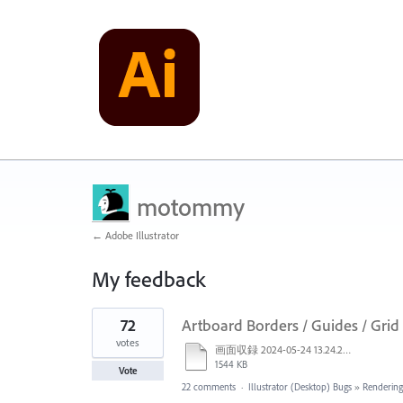
motommy
← Adobe Illustrator
My feedback
2
72
Artboard Borders / Guides / Gri
results
found
votes
画面収録 2024-05-24 13.24.28.mov
1544 KB
Vote
22 comments
·
Illustrator (Desktop) Bugs
»
Rendering