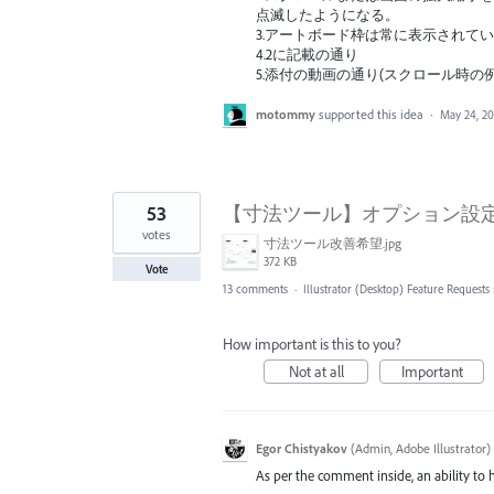
点滅したようになる。
3.アートボード枠は常に表示されて
4.2に記載の通り
5.添付の動画の通り(スクロール時の例
motommy
supported this idea
·
May 24, 2
53
【寸法ツール】オプション設
votes
寸法ツール改善希望.jpg
372 KB
Vote
13 comments
·
Illustrator (Desktop) Feature Requests
How important is this to you?
Not at all
Important
Egor Chistyakov
(
Admin, Adobe Illustrator
)
As per the comment inside, an ability to h