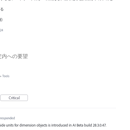
いる
)
024
定内への要望
»
Tools
Critical
responded
ide units for dimension objects is introduced in AI Beta build 28.3.0.47.