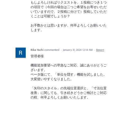
もしよろしければリクエストを、１投稿につき１つ
の項目で（今回の場合は二つご希望をお寄せいただ
いていますので、２投稿に分けて）投稿していただ
くことは可能でしょうか？
お手数かとは思いますが、何卒よろしくお願いいた
します。
Rika Yachi
commented
·
January 31, 2024 12:14 AM
·
Report
管理者様
機能追加要望への早急なご対応、誠にありがとうご
ざいます。
ベータ版にて、「単位を隠す」機能を試しました。
大変使いやすくなりました。
「矢印のスタイル」の先端位置選択と、「寸法位置
改善」に関しても、引き続きどうかご検討とご対応
の程、何卒よろしくお願いいたします。