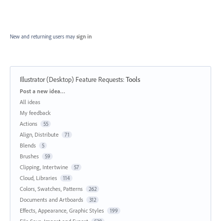
New and returning users may
sign in
Illustrator (Desktop) Feature Requests
:
Tools
Categories
Post a new idea…
All ideas
My feedback
Actions
55
Align, Distribute
71
Blends
5
Brushes
59
Clipping, Intertwine
57
Cloud, Libraries
114
Colors, Swatches, Patterns
262
Documents and Artboards
312
Effects, Appearance, Graphic Styles
199