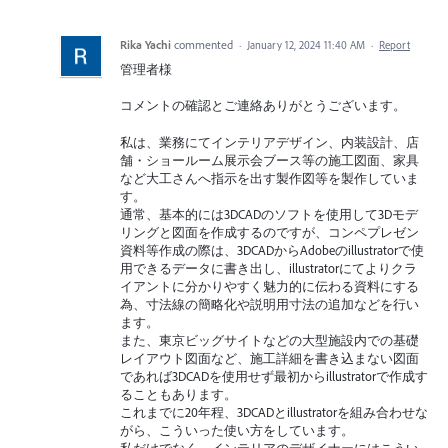
Rika Yachi
commented
·
January 12, 2024 11:40 AM
·
Report
管理者様
コメントの確認とご連絡ありがとうございます。
私は、業務にてインテリアデザイン、内装設計、店
舗・ショールーム展示会ブース等の施工図面、家具
など大工さんへ指示を出す製作図等を製作していま
す。
通常、基本的には3DCADのソフトを使用して3Dモデ
リングと図面を作成するのですが、コンペプレゼン
資料等作成の際は、3DCADからAdobeのillustratorで使
用できるデータに書き出し、illustratorにてよりクラ
イアントに分かりやすく魅力的に伝わる資料にする
為、寸法線の簡略化や説明用寸法の追加などを行い
ます。
また、東京ビッグサイトなどの大型施設内での基礎
レイアウト図面など、施工詳細を書き込まない図面
であれば3DCADを使用せず最初からillustratorで作成す
ることもあります。
これまでに20年程、3DCADとillustratorを組み合わせな
がら、こういった使い方をしています。
私だけでなく、インテリアのデザイナーにはこうい