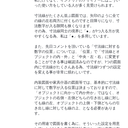
った使い方をしている人が多く見受けられます。
寸法線がたくさん並ぶ図面では、矢印のように全て
の線の左右両方に付くものですと目障りになり、寸
法数字が入る隙間も狭くなります。
その為、寸法線同士の境界に「●」が1つ入る方が見
やすくなる為、私は「●」を多用しています。
また、先日コメントを頂いている「寸法線に対する
数字の位置」については、「位置」で「寸法線とオ
ブジェクトの内・外」と「中央・左・右」に変更す
ることができる事は確認済みなのですが、1つの図面
内に寸法線がたくさんある為、寸法線1つずつの設定
を変える事が非常に煩わしいです。
内装図面や家具什器の図面等では、基本的に寸法線
に対して数字が入る位置は決まっておりますので、
「オブジェクトに向かって内か外か」ではなく、オ
ブジェクトの右側・左側どちらの引き出し線に対し
ても線の左、オブジェクトの上側・下側どちらの引
き出し線に対しても線の上、となる必要がありま
す。
その用途で図面を書く為に、そういった設定を用意