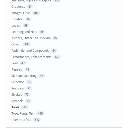
File Save, Import and Export
528
Gradients
61
Images, Links
100
Isolation
16
Layers
88
Learning and Help
39
Meshes, Distortion, Mockup
15
Other...
402
Pathfinder and Compounds
24
Performance, Enhancements
176
Print
42
Repeats
16
SDK and Scripting
46
Selection
66
Snapping
71
Strokes
72
Symbols
45
Tools
583
Type, Fonts, Text
428
User Interface
822