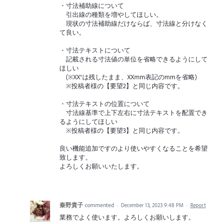
・寸法補助線について
引出線の種類を増やしてほしい。
現状の寸法補助線だけならば、寸法線と分けなく
て良い。
・寸法テキストについて
記載される寸法値の単位を省略できるようにして
ほしい
(※XX°は残したまま、XXmm表記のmmを省略)
※投稿者様の【要望2】と同じ内容です。
・寸法テキストの位置について
寸法線基準で上下左右に寸法テキストを配置でき
るようにしてほしい
※投稿者様の【要望3】と同じ内容です。
良い機能追加ですのより使いやすくなることを希望
致します。
よろしくお願いいたします。
秦野貴子
commented
·
December 13, 2023 9:48 PM
·
Report
業務でよく使います。よろしくお願いします。