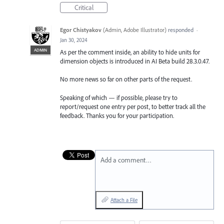
Critical
Egor Chistyakov
(
Admin, Adobe Illustrator
)
responded
·
Jan 30, 2024
ADMIN
As per the comment inside, an ability to hide units for
dimension objects is introduced in AI Beta build 28.3.0.47.
No more news so far on other parts of the request.
Speaking of which — if possible, please try to
report/request one entry per post, to better track all the
feedback. Thanks you for your participation.
Add a comment…
Attach a File