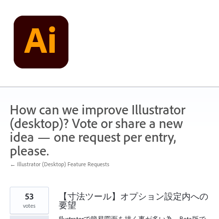
Skip
to
content
How can we improve Illustrator
(desktop)? Vote or share a new
idea — one request per entry,
please.
← Illustrator (Desktop) Feature Requests
53
【寸法ツール】オプション設定内への
要望
votes