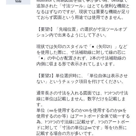
Illustratorで簡易図面を描く事が多い為、Beta版で
Vote
追加された「寸法ツール」はとても便利な機能と
なるはずなのですが、現状では重要な機能が足り
ておらず図面という用途では使用できません。
【要望1】「先端位置」の選択が寸法ツールオプ
ション内で出来るようにして下さい。
現状では矢印のスタイルで「●（矢印21）」など
を使用した際に、寸法補助線に対して線の芯に
「●」の中心が配置されず、2本の寸法補助線の
内側に収まる形で表示されてしまいます。
【要望2】単位選択時に、「単位自体は表示させ
ない」というチェック項目を付けてください。
通常長さの寸法を入れる図面では、1つ1つの寸法
線に単位は記載しません。数字だけを記載しま
す。
単位（㎜を使用するのかcmを使用するのかpxを
使用するのか等）はアートボード全体で統一する
為、1つ1つの寸法線に記載せず、1つのアートボー
ドに対して「寸法の単位は㎜です」等を1カ所に
記載する場合の方が多いです。