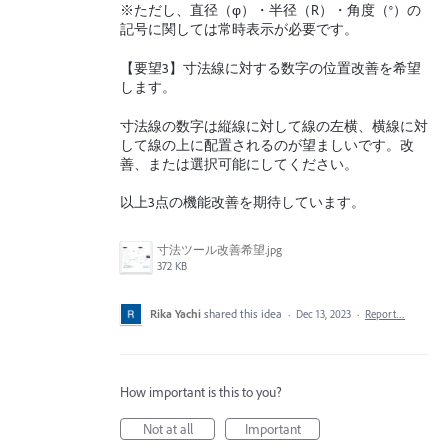
※ただし、直径（φ）・半径（R）・角度（°）の
記号に関しては常時表示が必要です。
【要望3】寸法線に対する数字の位置改善を希望
します。
寸法線の数字は縦線に対して線の左横、横線に対
して線の上に配置されるのが望ましいです。改
善、または選択可能にしてください。
以上3点の機能改善を期待しています。
寸法ツール改善希望.jpg
372 KB
Rika Yachi
shared this idea
·
Dec 13, 2023
·
Report…
How important is this to you?
Not at all
Important