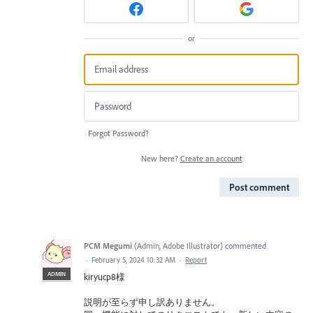
or
Forgot Password?
New here?
Create an account
Post comment
PCM Megumi
(
Admin, Adobe Illustrator
)
commented
·
February 5, 2024 10:32 AM
·
Report
ADMIN
kiryucp8様
説明が至らず申し訳ありません。