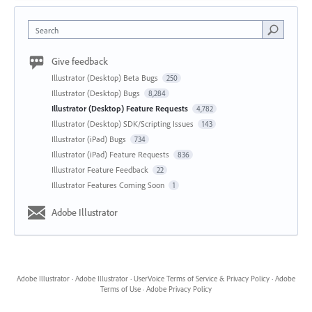
Search
Give feedback
Illustrator (Desktop) Beta Bugs
250
Illustrator (Desktop) Bugs
8,284
Illustrator (Desktop) Feature Requests
4,782
Illustrator (Desktop) SDK/Scripting Issues
143
Illustrator (iPad) Bugs
734
Illustrator (iPad) Feature Requests
836
Illustrator Feature Feedback
22
Illustrator Features Coming Soon
1
Adobe Illustrator
Adobe Illustrator
·
Adobe Illustrator
·
UserVoice Terms of Service & Privacy Policy
·
Adobe
Terms of Use
·
Adobe Privacy Policy