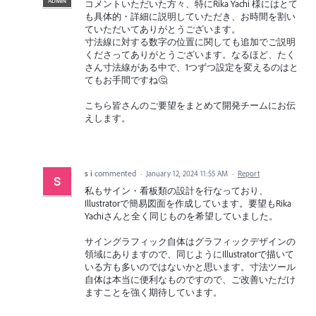
ADMIN
コメントいただいた方々、特にRika Yachi 様にはとて
も具体的・詳細に説明していただき、お時間を割い
ていただいてありがとうございます。
寸法線に対する数字の位置に関しても追加でご説明
くださってありがとうございます。なるほど、たく
さん寸法線がある中で、1つずつ設定を変えるのはと
てもお手間ですね🤔
こちら皆さんのご要望をまとめて開発チームにお伝
えします。
s i
commented
·
January 12, 2024 11:55 AM
·
Report
私もサイン・看板類の設計を行なっており、
Illustratorで簡易図面を作成しています。要望もRika
Yachiさんと全く同じものを希望していました。
サイングラフィック自体はグラフィックデザインの
領域にありますので、同じようにIllustratorで描いて
いる方も多いのではないかと思います。寸法ツール
自体は本当に便利なものですので、ご改善いただけ
ますことを強く期待しています。