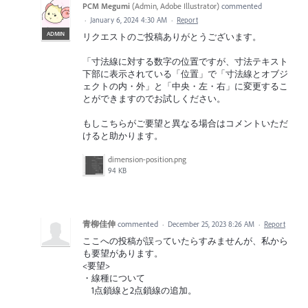
PCM Megumi
(
Admin, Adobe Illustrator
)
commented
·
January 6, 2024 4:30 AM
·
Report
ADMIN
リクエストのご投稿ありがとうございます。
「寸法線に対する数字の位置ですが、寸法テキスト
下部に表示されている「位置」で「寸法線とオブジ
ェクトの内・外」と「中央・左・右」に変更するこ
とができますのでお試しください。
もしこちらがご要望と異なる場合はコメントいただ
けると助かります。
dimension-position.png
94 KB
青柳佳伸
commented
·
December 25, 2023 8:26 AM
·
Report
ここへの投稿が誤っていたらすみませんが、私から
も要望があります。
<要望>
・線種について
1点鎖線と2点鎖線の追加。