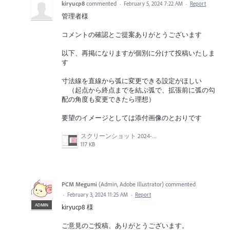
kiryucp8
commented
·
February 5, 2024 7:22 AM
·
Report
管理者様
コメントの確認とご提案ありがとうございます
以下、再掲になりますが個別に分けて投稿いたしま
す
寸法線を直線から弧に変更できる設定がほしい
（起点から終点までを結ぶ弧で、拡張前に弧の勾
配の角度も変更できたら理想）
要望のイメージとしては添付画像のとおりです
スクリーンショット 2024-02-03 12.54.54.png
117 KB
PCM Megumi
(
Admin, Adobe Illustrator
)
commented
·
February 3, 2024 11:25 AM
·
Report
ADMIN
kiryucp8 様
ご意見のご投稿、ありがとうございます。