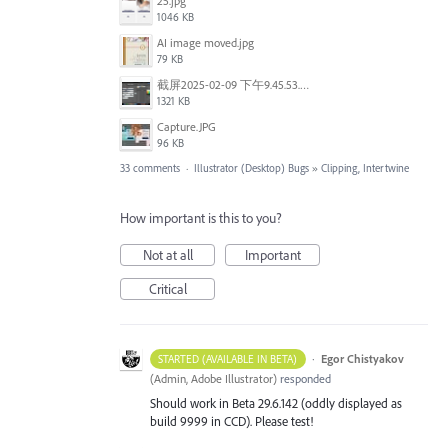
25.jpg
1046 KB
AI image moved.jpg
79 KB
截屏2025-02-09 下午9.45.53.png
1321 KB
Capture.JPG
96 KB
33 comments
·
Illustrator (Desktop) Bugs
»
Clipping, Intertwine
How important is this to you?
Not at all
Important
Critical
·
Egor Chistyakov
STARTED (AVAILABLE IN BETA)
(
Admin, Adobe Illustrator
)
responded
Should work in Beta 29.6.142 (oddly displayed as
build 9999 in CCD). Please test!