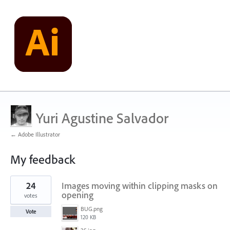
Yuri Agustine Salvador
← Adobe Illustrator
My feedback
1
24
Images moving within clipping masks on
result
found
opening
votes
BUG.png
Vote
120 KB