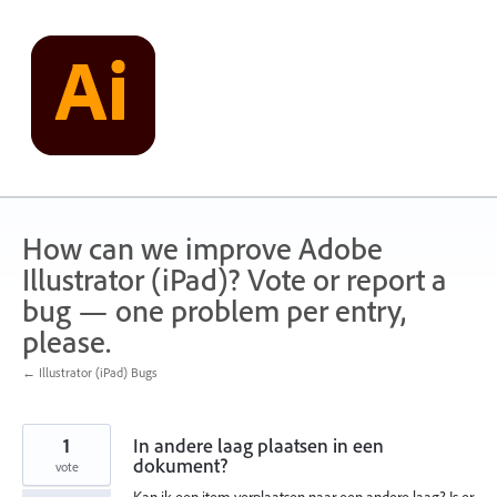
Skip
to
content
How can we improve Adobe
Illustrator (iPad)? Vote or report a
bug — one problem per entry,
please.
← Illustrator (iPad) Bugs
1
In andere laag plaatsen in een
dokument?
vote