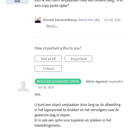
Kan ik een item verplaatsen naar een andere laag? Is er
Vote
een copy paste optie?
Ronald Schreutelkamp
shared this idea
·
Oct 26, 2020
·
Report…
How important is this to you?
Not at all
Important
Critical
·
Nitish Agarwal
responded
RESOLVED (COMMENTS OPEN)
·
Oct 26, 2020
Hoi,
U kunt een object verplaatsen door lang op de afbeelding
in het lagenpaneel te drukken en het vervolgens naar de
gewenste laag te slepen.
Er is ook een optie voor kopiëren en plakken in het
bewerkingsmenu.