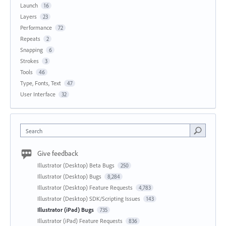
Launch
16
Layers
23
Performance
72
Repeats
2
Snapping
6
Strokes
3
Tools
46
Type, Fonts, Text
47
User Interface
32
Search
Give feedback
Illustrator (Desktop) Beta Bugs
250
Illustrator (Desktop) Bugs
8,284
Illustrator (Desktop) Feature Requests
4,783
Illustrator (Desktop) SDK/Scripting Issues
143
Illustrator (iPad) Bugs
735
Illustrator (iPad) Feature Requests
836