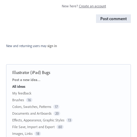
New here?
Create an account
Post comment
New and returning users may
sign in
Illustrator (iPad) Bugs
Categories
Post a new idea…
All ideas
My feedback
Brushes
16
Colors, Swatches, Patterns
17
Documents and Artboards
20
Effects, Appearance, Graphic Styles
13
File Save, Import and Export
60
Images, Links
18