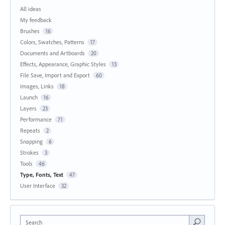
All ideas
My feedback
Brushes
16
Colors, Swatches, Patterns
17
Documents and Artboards
20
Effects, Appearance, Graphic Styles
13
File Save, Import and Export
60
Images, Links
18
Launch
16
Layers
23
Performance
71
Repeats
2
Snapping
6
Strokes
3
Tools
46
Type, Fonts, Text
47
User Interface
32
Search