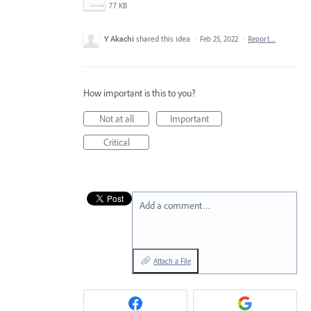
77 KB
Y Akachi
shared this idea
·
Feb 25, 2022
·
Report…
How important is this to you?
Not at all
Important
Critical
Add a comment…
Attach a File