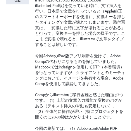
iPad Pro(2017, 256GB, iOS15.3.1)でAdobe
Vote
illustrator(iPad版)を使っている時に、文字挿入を
行い、日本語で文章を打っていると（Apple純正
のスマートキーボードを使用）、変換キーを押し
たタイミングで文章が壊れてしまいます。添付写
真は、「変換した時に文字が壊れることがある」
と打って、変換キーを押した場合の様子です。こ
こまで変換で壊れると、illustratorで文章をタイプ
することは難しいです。
今回AdobeのiPad版アプリ刷新を受けて、Adobe
Compの代わりになるものを探していました。
MacbookではIndesignを使用してDTP（本番環境）
を行なっていますが、クライアントとのミーティ
ングにおいて、イメージを共有する場合、Adobe
Compを使用して議論してきました。
Compからillustratorに移行困難と感じた理由は2つ
です。（1）上記の文章入力機能で変換のバグが
ある（テキスト挿入の挙動も安定しない）、
（2）全体的に操作が遅い（特にプロジェクトを
開くのに20-30秒はかかります）ことです。
今回の刷新では、（1）Adobe scan&Adobe PDF