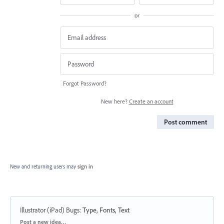
or
Forgot Password?
New here?
Create an account
Post comment
New and returning users may
sign in
Illustrator (iPad) Bugs
:
Type, Fonts, Text
Categories
Post a new idea…