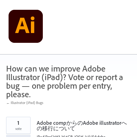
Skip
to
content
How can we improve Adobe
Illustrator (iPad)? Vote or report a
bug — one problem per entry,
please.
← Illustrator (iPad) Bugs
1
Adobe compからのAdobe illustratorへ
の移行について
vote