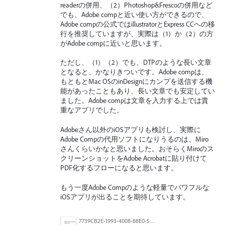
readerの併用、（2）Photoshop&Frescoの併用など
でも、Adobe compと近い使い方ができるので、
Adobe compの公式ではillustratorとExpress CCへの移
行を推奨していますが、実際は（1）か（2）の方
がAdobe compに近いと思います。
ただし、（1）（2）でも、DTPのような長い文章
となると、かなりきついです。Adobe compは、
もともとMac OSのinDesignにカンプを送信する機
能があったこともあり、長い文章でも安定してい
ました。Adobe compは文章を入力する上では貴
重なアプリでした。
Adobeさん以外のiOSアプリも検討し、実際に
Adobe Compの代用ソフトになりうるのは、Miro
さんくらいかなと思いました。おそらくMiroのス
クリーンショットをAdobe Acrobatに貼り付けて
PDF化するフローになると思います。
もう一度Adobe Compのような軽量でパワフルな
iOSアプリが出ることを期待しています。
7739CB2E-1993-4008-88E0-563425EB518D.jpeg