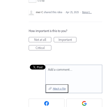
173 KB
mer C
shared this idea
·
Apr 25, 2025
·
Report…
How important is this to you?
Not at all
Important
Critical
Add a comment…
Attach a File