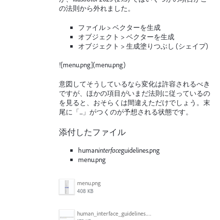
の法則から外れました。
ファイル > ベクターを生成
オブジェクト > ベクターを生成
オブジェクト > 生成塗りつぶし (シェイプ)
![menu.png](menu.png)
意図してそうしているなら変化は許容されるべき
ですが、ほかの項目がいまだ法則に従っているの
を見ると、おそらくは間違えただけでしょう。末
尾に「...」がつくのが予想される状態です。
添付したファイル
human
interface
guidelines.png
menu.png
menu.png
408 KB
human_interface_guidelines.png