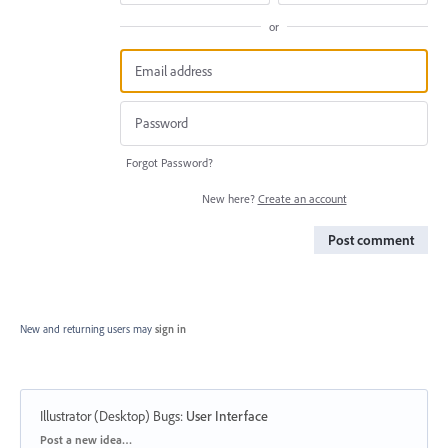
or
Forgot Password?
New here?
Create an account
Post comment
New and returning users may
sign in
Illustrator (Desktop) Bugs
:
User Interface
Categories
Post a new idea…