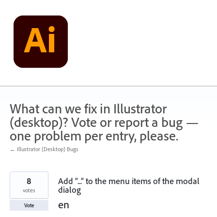
Skip
to
content
What can we fix in Illustrator
(desktop)? Vote or report a bug —
one problem per entry, please.
← Illustrator (Desktop) Bugs
8
Add “...” to the menu items of the modal
dialog
votes
en
Vote