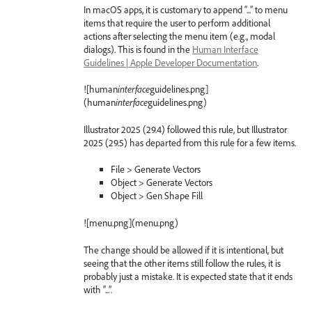
In macOS apps, it is customary to append “...” to menu
items that require the user to perform additional
actions after selecting the menu item (e.g., modal
dialogs). This is found in the
Human Interface
Guidelines | Apple Developer Documentation
.
![human
interface
guidelines.png]
(human
interface
guidelines.png)
Illustrator 2025 (29.4) followed this rule, but Illustrator
2025 (29.5) has departed from this rule for a few items.
File > Generate Vectors
Object > Generate Vectors
Object > Gen Shape Fill
![menu.png](menu.png)
The change should be allowed if it is intentional, but
seeing that the other items still follow the rules, it is
probably just a mistake. It is expected state that it ends
with “...”.