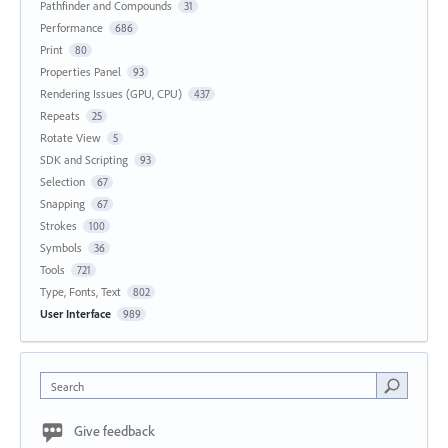
Pathfinder and Compounds
31
Performance
686
Print
80
Properties Panel
93
Rendering Issues (GPU, CPU)
437
Repeats
25
Rotate View
5
SDK and Scripting
93
Selection
67
Snapping
67
Strokes
100
Symbols
36
Tools
721
Type, Fonts, Text
802
User Interface
989
Search
Give feedback