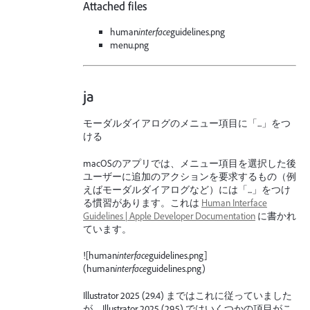
Attached files
human
interface
guidelines.png
menu.png
ja
モーダルダイアログのメニュー項目に「...」をつ
ける
macOSのアプリでは、メニュー項目を選択した後
ユーザーに追加のアクションを要求するもの（例
えばモーダルダイアログなど）には「...」をつけ
る慣習があります。これは
Human Interface
Guidelines | Apple Developer Documentation
に書かれ
ています。
![human
interface
guidelines.png]
(human
interface
guidelines.png)
Illustrator 2025 (29.4) まではこれに従っていました
が、Illustrator 2025 (29.5) ではいくつかの項目がこ