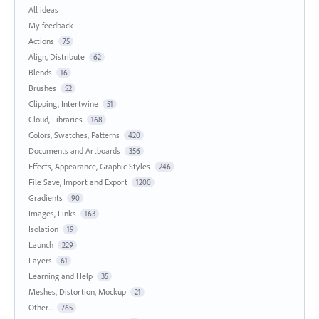
All ideas
My feedback
Actions
75
Align, Distribute
62
Blends
16
Brushes
52
Clipping, Intertwine
51
Cloud, Libraries
168
Colors, Swatches, Patterns
420
Documents and Artboards
356
Effects, Appearance, Graphic Styles
246
File Save, Import and Export
1200
Gradients
90
Images, Links
163
Isolation
19
Launch
229
Layers
61
Learning and Help
35
Meshes, Distortion, Mockup
21
Other...
765