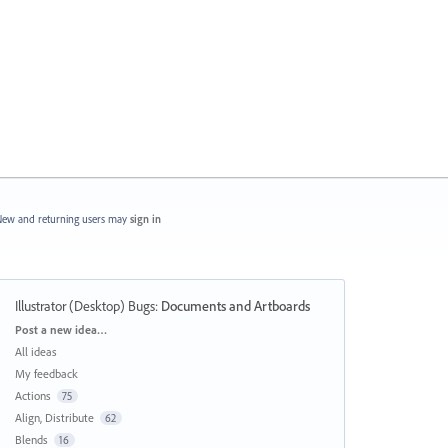
ew and returning users may
sign in
Illustrator (Desktop) Bugs
:
Documents and Artboards
Categories
Post a new idea…
All ideas
My feedback
Actions
75
Align, Distribute
62
Blends
16