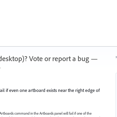
 (desktop)? Vote or report a bug —
N
.
il if even one artboard exists near the right edge of
Artboards command in the Artboards panel will fail if one of the