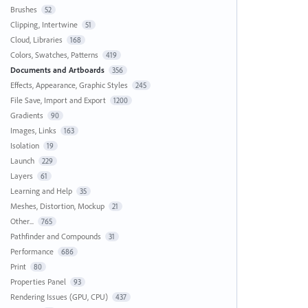
Brushes
52
Clipping, Intertwine
51
Cloud, Libraries
168
Colors, Swatches, Patterns
419
Documents and Artboards
356
Effects, Appearance, Graphic Styles
245
File Save, Import and Export
1200
Gradients
90
Images, Links
163
Isolation
19
Launch
229
Layers
61
Learning and Help
35
Meshes, Distortion, Mockup
21
Other...
765
Pathfinder and Compounds
31
Performance
686
Print
80
Properties Panel
93
Rendering Issues (GPU, CPU)
437