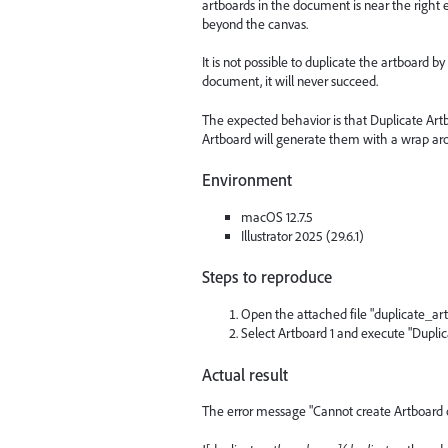
artboards in the document is near the right 
beyond the canvas.
It is not possible to duplicate the artboard b
document, it will never succeed.
The expected behavior is that Duplicate Artb
Artboard will generate them with a wrap ar
Environment
macOS 12.7.5
Illustrator 2025 (29.6.1)
Steps to reproduce
Open the attached file "duplicate_art
Select Artboard 1 and execute "Dupli
Actual result
The error message "Cannot create Artboard ou