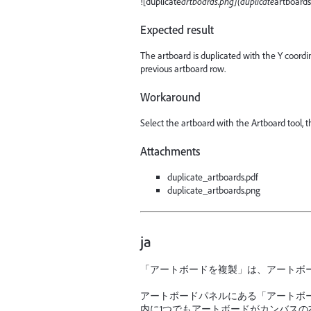
![duplicate
artboards.png](duplicate
artboards
Expected result
The artboard is duplicated with the Y coordi
previous artboard row.
Workaround
Select the artboard with the Artboard tool, 
Attachments
duplicate_artboards.pdf
duplicate_artboards.png
ja
「アートボードを複製」は、アートボ
アートボードパネルにある「アートボ
内に1つでもアートボードがカンバス