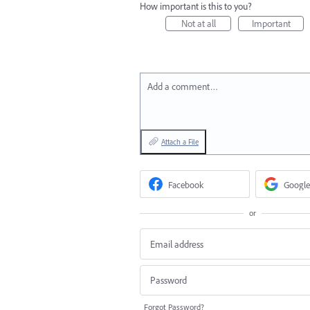
How important is this to you?
Not at all
Important
Add a comment…
Attach a File
Facebook
Google
or
Forgot Password?