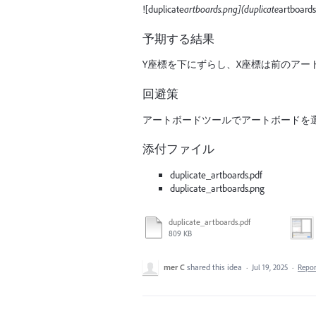
![duplicate
artboards.png](duplicate
artboards
予期する結果
Y座標を下にずらし、X座標は前のア
回避策
アートボードツールでアートボードを
添付ファイル
duplicate_artboards.pdf
duplicate_artboards.png
duplicate_artboards.pdf
809 KB
mer C
shared this idea
·
Jul 19, 2025
·
Repo