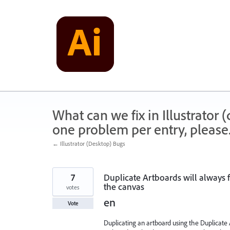
Skip
to
content
What can we fix in Illustrator
one problem per entry, please
← Illustrator (Desktop) Bugs
7
Duplicate Artboards will always fa
the canvas
votes
en
Vote
Duplicating an artboard using the Duplicate 