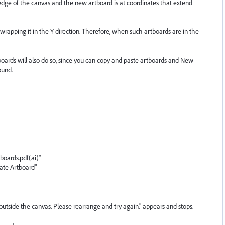
edge of the canvas and the new artboard is at coordinates that extend
y wrapping it in the Y direction. Therefore, when such artboards are in the
oards will also do so, since you can copy and paste artboards and New
ound.
boards.pdf(ai)"
cate Artboard"
tside the canvas. Please rearrange and try again." appears and stops.