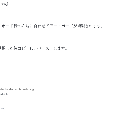
.png)
ートボード行の左端に合わせてアートボードが複製されます。
選択した後コピーし、ペーストします。
duplicate_artboards.png
667 KB
rt…