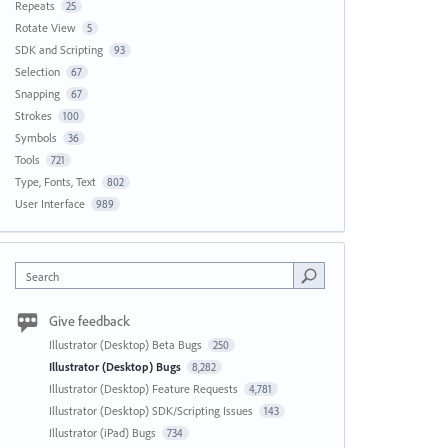
Repeats
25
Rotate View
5
SDK and Scripting
93
Selection
67
Snapping
67
Strokes
100
Symbols
36
Tools
721
Type, Fonts, Text
802
User Interface
989
Search
Give feedback
Illustrator (Desktop) Beta Bugs
250
Illustrator (Desktop) Bugs
8,282
Illustrator (Desktop) Feature Requests
4,781
Illustrator (Desktop) SDK/Scripting Issues
143
Illustrator (iPad) Bugs
734