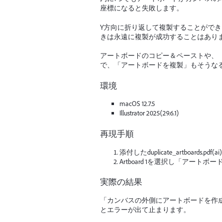
座標になると失敗します。
Y方向に折り返して複製することがで
きは永遠に複製が成功することはあり
アートボードのコピー＆ペーストや、
で、「アートボードを複製」もそうな
環境
macOS 12.7.5
Illustrator 2025(29.6.1)
再現手順
添付したduplicate_artboards.pdf(
Artboard 1を選択し「アート
実際の結果
「カンバスの外側にアートボードを作
とエラーが出て止まります。