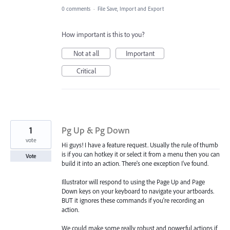
0 comments
·
File Save, Import and Export
How important is this to you?
Not at all
Important
Critical
1
Pg Up & Pg Down
vote
Hi guys! I have a feature request. Usually the rule of thumb
is if you can hotkey it or select it from a menu then you can
Vote
build it into an action. There's one exception I've found.
Illustrator will respond to using the Page Up and Page
Down keys on your keyboard to navigate your artboards.
BUT it ignores these commands if you're recording an
action.
We could make some really robust and powerful actions if