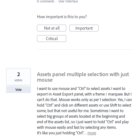
0 comments
·
User Interface
How important is this to you?
Not at all
Important
Critical
2
Assets panel multiple selection with just
mouse
votes
I want to use mouse and "Ctrl" to select assets I want to
Vote
export in Asset Export panel, with a frame / marquee. But I
can't do that. Mouse works only as per 1 selection. Yes, I can
hold "Ctrl" and click on different assets or use Shift to select
some, but that not useful for me. Sometimes I want to
select big groups of assets located at the beginning and
end of the assets list, so I just want to hold "Ctrl" and play
with mouse easily and fast by selecting any items.
It's like you just holding "Ctrl"…
more