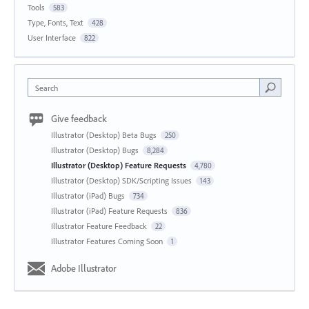
Tools
583
Type, Fonts, Text
428
User Interface
822
Search
Give feedback
Illustrator (Desktop) Beta Bugs
250
Illustrator (Desktop) Bugs
8,284
Illustrator (Desktop) Feature Requests
4,780
Illustrator (Desktop) SDK/Scripting Issues
143
Illustrator (iPad) Bugs
734
Illustrator (iPad) Feature Requests
836
Illustrator Feature Feedback
22
Illustrator Features Coming Soon
1
Adobe Illustrator