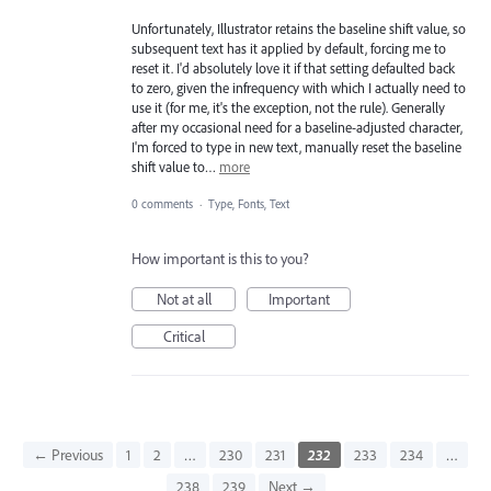
Unfortunately, Illustrator retains the baseline shift value, so
subsequent text has it applied by default, forcing me to
reset it. I'd absolutely love it if that setting defaulted back
to zero, given the infrequency with which I actually need to
use it (for me, it's the exception, not the rule). Generally
after my occasional need for a baseline-adjusted character,
I'm forced to type in new text, manually reset the baseline
shift value to…
more
0 comments
·
Type, Fonts, Text
How important is this to you?
Not at all
Important
Critical
← Previous
1
2
…
230
231
232
233
234
…
238
239
Next →