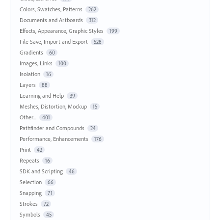
Colors, Swatches, Patterns
262
Documents and Artboards
312
Effects, Appearance, Graphic Styles
199
File Save, Import and Export
528
Gradients
60
Images, Links
100
Isolation
16
Layers
88
Learning and Help
39
Meshes, Distortion, Mockup
15
Other...
401
Pathfinder and Compounds
24
Performance, Enhancements
176
Print
42
Repeats
16
SDK and Scripting
46
Selection
66
Snapping
71
Strokes
72
Symbols
45