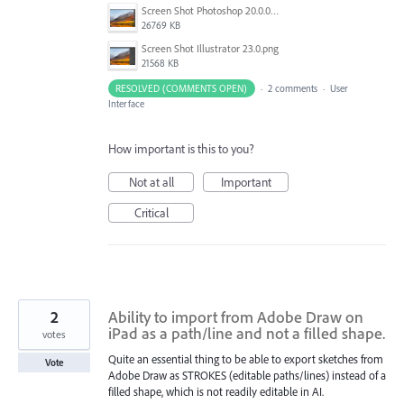
Screen Shot Photoshop 20.0.0.png
26769 KB
Screen Shot Illustrator 23.0.png
21568 KB
RESOLVED (COMMENTS OPEN)
·
2 comments
·
User
Interface
How important is this to you?
Not at all
Important
Critical
2
Ability to import from Adobe Draw on
iPad as a path/line and not a filled shape.
votes
Quite an essential thing to be able to export sketches from
Vote
Adobe Draw as STROKES (editable paths/lines) instead of a
filled shape, which is not readily editable in AI.