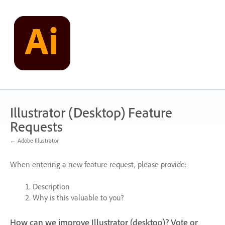
Skip
to
content
Illustrator (Desktop) Feature
Requests
← Adobe Illustrator
When entering a new feature request, please provide:
Description
Why is this valuable to you?
How can we improve Illustrator (desktop)? Vote or