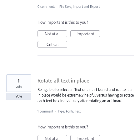
0 comments
·
File Save, Import and Export
How important is this to you?
Not at all
Important
Critical
1
Rotate all text in place
vote
Being able to select all Text on an art board and rotate it all
in place would be extremely helpful versus having to rotate
Vote
each text box individually after rotating an art board.
1 comment
·
Type, Fonts, Text
How important is this to you?
Not at all
Important