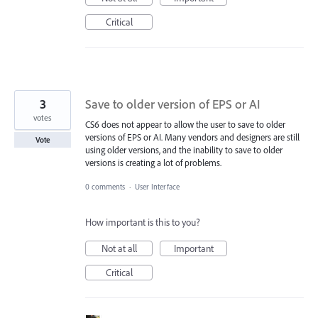
Critical
3
Save to older version of EPS or AI
votes
CS6 does not appear to allow the user to save to older
versions of EPS or AI. Many vendors and designers are still
Vote
using older versions, and the inability to save to older
versions is creating a lot of problems.
0 comments
·
User Interface
How important is this to you?
Not at all
Important
Critical