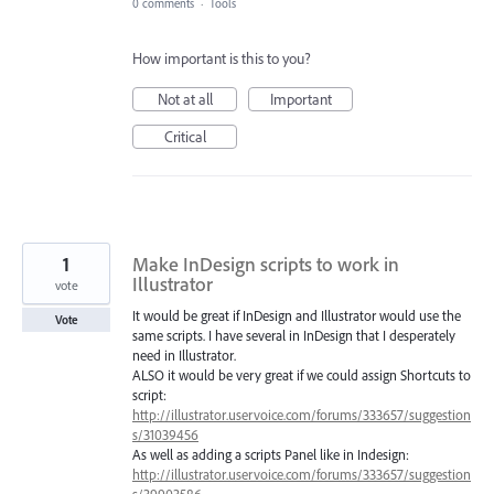
0 comments
·
Tools
How important is this to you?
Not at all
Important
Critical
1
Make InDesign scripts to work in
Illustrator
vote
It would be great if InDesign and Illustrator would use the
Vote
same scripts. I have several in InDesign that I desperately
need in Illustrator.
ALSO it would be very great if we could assign Shortcuts to
script:
http://illustrator.uservoice.com/forums/333657/suggestion
s/31039456
As well as adding a scripts Panel like in Indesign:
http://illustrator.uservoice.com/forums/333657/suggestion
s/39903586