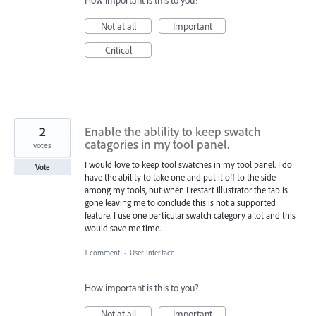
How important is this to you?
Not at all
Important
Critical
2
Enable the ablility to keep swatch
catagories in my tool panel.
votes
I would love to keep tool swatches in my tool panel. I do
Vote
have the ability to take one and put it off to the side
among my tools, but when I restart Illustrator the tab is
gone leaving me to conclude this is not a supported
feature. I use one particular swatch category a lot and this
would save me time.
1 comment
·
User Interface
How important is this to you?
Not at all
Important