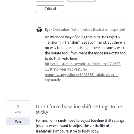
Critical
Egor Chistyakov
(
Admin, Adobe Illustrator
)
responded
An intended way of doing that is to use Object >
Transform > Transform Each command. But there is
no way to rotate objects right there on canvas with
the Rotate tool. If you want the mode for Rotate tool
to do that, vote here:
https://illustrator.uservoice.com/forums/333657-
illustrator-desktop-feature-
requests/suggestions/46268581-rotate-objects-
separately
1
Don't force baseline shift settings to be
sticky
vote
For me, I only rarely need to adjust baseline shift settings
Vote
(usually when I want to adjust the verticality of a
trademark symbol relative to body copy.