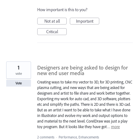
How important is this to you?
Not at all
Important
Critical
1
Designers are being asked to design for
new end user media
vote
Creating ways to take my vector to 3D, for 3D printing, CNC
Vote
plasma cutting, and new ways that are being asked for
designers and artist to file share and work better together.
Exporting my work for auto cad, and 3D software, plotters
etc and simplify the paths. There is 2D and there is 3D cad.
But as an artist I want to be able to take what I have done
in Illustrator and evolve my work and output options to
and material to the next level. CorelDraw was just a play
toy program. But it looks like they have got…
more
2 comments
·
Performance, Enhancements