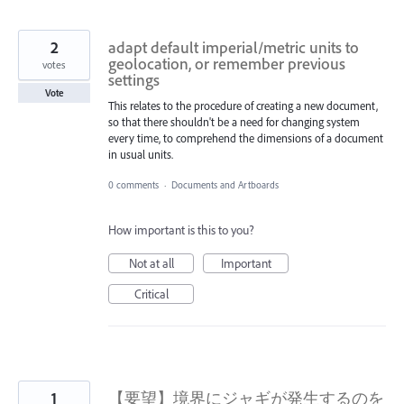
2
adapt default imperial/metric units to
geolocation, or remember previous
votes
settings
Vote
This relates to the procedure of creating a new document,
so that there shouldn't be a need for changing system
every time, to comprehend the dimensions of a document
in usual units.
0 comments
·
Documents and Artboards
How important is this to you?
Not at all
Important
Critical
1
【要望】境界にジャギが発生するのを