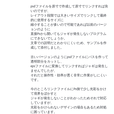
psdファイルを原寸で作成して原寸でリンクすれば良
いのですが、
レイアウト段階では大きいサイズでリンクして最終
的に使用するサイズに
縮小することが多いので可能であれば以前のバージ
ョンのように
直接Psから開いてもジャギが発生しないプログラム
にできないでしょうか。
文章での説明だとわかりにくいため、サンプルを作
成して添付しました。
古いバージョンのようにpsdファイルにパスを作って
透明部分をカットし、
epsファイルに変換してリンクすればジャギは発生し
ませんでしたが、
それだと操作性・効率が悪く非常に作業がしにくい
です。
今のところリンクファイルにPs側で少し光彩をかけ
て境界をぼかすと
ジャギが発生しないことがわかったためそれで対応
していますが、
光彩をかけられないデザインの場合もあるため対処
に困っています。