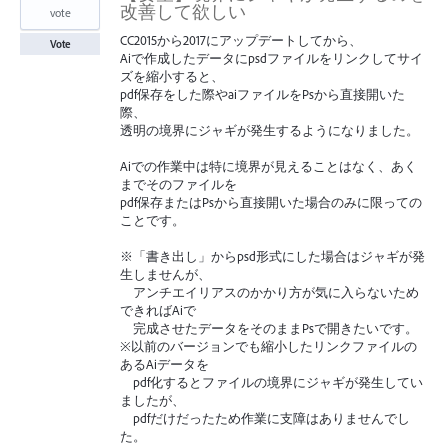
改善して欲しい
vote
CC2015から2017にアップデートしてから、
Vote
Aiで作成したデータにpsdファイルをリンクしてサイ
ズを縮小すると、
pdf保存をした際やaiファイルをPsから直接開いた
際、
透明の境界にジャギが発生するようになりました。
Aiでの作業中は特に境界が見えることはなく、あく
までそのファイルを
pdf保存またはPsから直接開いた場合のみに限っての
ことです。
※「書き出し」からpsd形式にした場合はジャギが発
生しませんが、
アンチエイリアスのかかり方が気に入らないため
できればAiで
完成させたデータをそのままPsで開きたいです。
※以前のバージョンでも縮小したリンクファイルの
あるAiデータを
pdf化するとファイルの境界にジャギが発生してい
ましたが、
pdfだけだったため作業に支障はありませんでし
た。