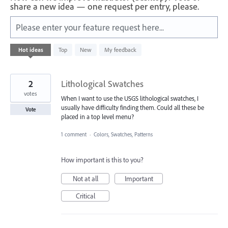
share a new idea — one request per entry, please.
Please enter your feature request here...
4780
Hot
ideas
Top
New
My feedback
results
found
2
Lithological Swatches
votes
When I want to use the USGS lithological swatches, I
usually have difficulty finding them. Could all these be
Vote
placed in a top level menu?
1 comment
·
Colors, Swatches, Patterns
How important is this to you?
Not at all
Important
Critical