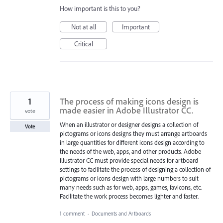
How important is this to you?
Not at all
Important
Critical
1
The process of making icons design is
made easier in Adobe Illustrator CC.
vote
When an illustrator or designer designs a collection of
Vote
pictograms or icons designs they must arrange artboards
in large quantities for different icons design according to
the needs of the web, apps, and other products. Adobe
Illustrator CC must provide special needs for artboard
settings to facilitate the process of designing a collection of
pictograms or icons design with large numbers to suit
many needs such as for web, apps, games, favicons, etc.
Facilitate the work process becomes lighter and faster.
1 comment
·
Documents and Artboards