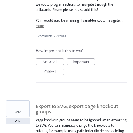
we could program actions to navigate through the
artboards. Please please please add this?
PS it would also be amazing if variables could navigate…
more
0 comments
·
Actions
How important is this to you?
Not at all
Important
Critical
1
Export to SVG, export page knockout
groups.
vote
Page knockout groups seem to be ignored when exporting
Vote
to SVG. You can manually change the knockouts to
cutouts, for example using pathfinder divide and deleting