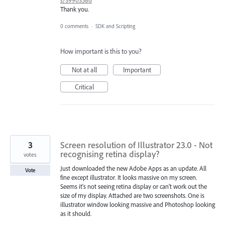
Thank you.
0 comments
·
SDK and Scripting
How important is this to you?
Not at all
Important
Critical
3
Screen resolution of Illustrator 23.0 - Not
recognising retina display?
votes
Just downloaded the new Adobe Apps as an update. All
Vote
fine except illustrator. It looks massive on my screen.
Seems it's not seeing retina display or can't work out the
size of my display. Attached are two screenshots. One is
illustrator window looking massive and Photoshop looking
as it should.