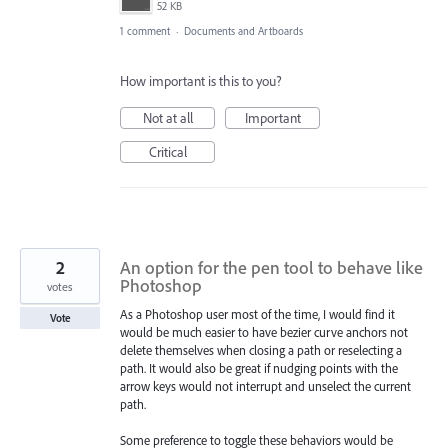
52 KB
1 comment
·
Documents and Artboards
How important is this to you?
Not at all
Important
Critical
2
An option for the pen tool to behave like
Photoshop
votes
As a Photoshop user most of the time, I would find it
Vote
would be much easier to have bezier curve anchors not
delete themselves when closing a path or reselecting a
path. It would also be great if nudging points with the
arrow keys would not interrupt and unselect the current
path.
Some preference to toggle these behaviors would be