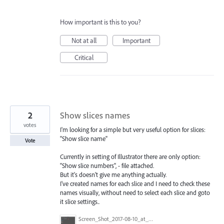
How important is this to you?
Not at all
Important
Critical
2
Show slices names
votes
I'm looking for a simple but very useful option for slices:
"Show slice name"
Vote
Currently in setting of Illustrator there are only option:
"Show slice numbers", - file attached.
But it's doesn't give me anything actually.
I've created names for each slice and I need to check these
names visually, without need to select each slice and goto
it slice settings..
Screen_Shot_2017-08-10_at_20.50.26.png