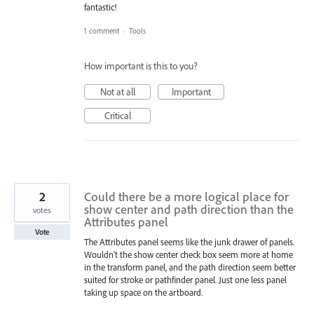
fantastic!
1 comment
·
Tools
How important is this to you?
Not at all
Important
Critical
2
Could there be a more logical place for
show center and path direction than the
votes
Attributes panel
Vote
The Attributes panel seems like the junk drawer of panels.
Wouldn't the show center check box seem more at home
in the transform panel, and the path direction seem better
suited for stroke or pathfinder panel. Just one less panel
taking up space on the artboard.