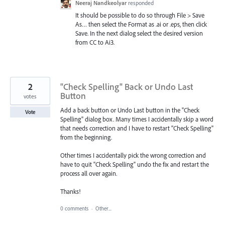
Neeraj Nandkeolyar
responded
It should be possible to do so through File > Save
As… then select the Format as .ai or .eps, then click
Save. In the next dialog select the desired version
from CC to Ai3.
2
"Check Spelling" Back or Undo Last
Button
votes
Add a back button or Undo Last button in the "Check
Vote
Spelling" dialog box. Many times I accidentally skip a word
that needs correction and I have to restart "Check Spelling"
from the beginning.
Other times I accidentally pick the wrong correction and
have to quit "Check Spelling" undo the fix and restart the
process all over again.
Thanks!
0 comments
·
Other...