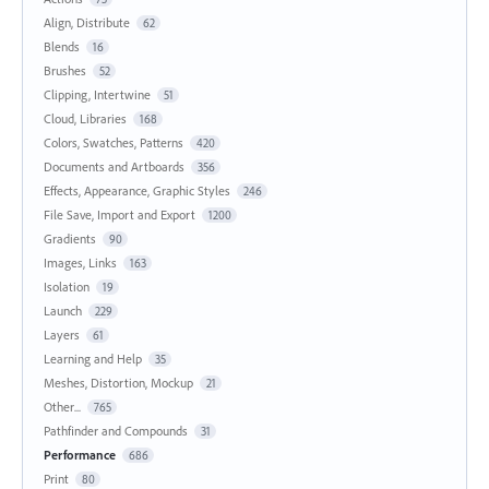
Align, Distribute
62
Blends
16
Brushes
52
Clipping, Intertwine
51
Cloud, Libraries
168
Colors, Swatches, Patterns
420
Documents and Artboards
356
Effects, Appearance, Graphic Styles
246
File Save, Import and Export
1200
Gradients
90
Images, Links
163
Isolation
19
Launch
229
Layers
61
Learning and Help
35
Meshes, Distortion, Mockup
21
Other...
765
Pathfinder and Compounds
31
Performance
686
Print
80