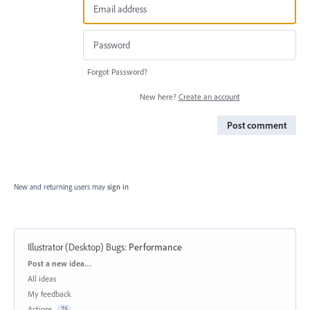
Forgot Password?
New here?
Create an account
Post comment
New and returning users may
sign in
Illustrator (Desktop) Bugs
:
Performance
Categories
Post a new idea…
All ideas
My feedback
Actions
75