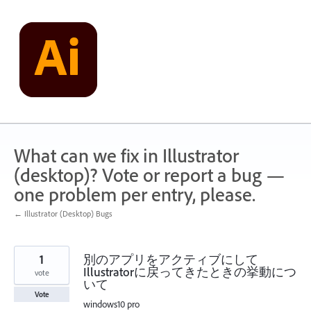
Skip
to
content
What can we fix in Illustrator
(desktop)? Vote or report a bug —
one problem per entry, please.
← Illustrator (Desktop) Bugs
1
別のアプリをアクティブにして
Illustratorに戻ってきたときの挙動につ
vote
いて
Vote
windows10 pro