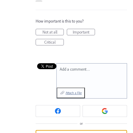
How important is this to you?
Not at all
Important
Critical
Add a comment…
Attach a File
or