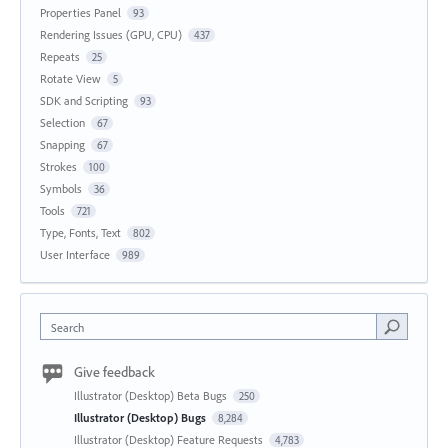
Properties Panel
93
Rendering Issues (GPU, CPU)
437
Repeats
25
Rotate View
5
SDK and Scripting
93
Selection
67
Snapping
67
Strokes
100
Symbols
36
Tools
721
Type, Fonts, Text
802
User Interface
989
Search
Give feedback
Illustrator (Desktop) Beta Bugs
250
Illustrator (Desktop) Bugs
8,284
Illustrator (Desktop) Feature Requests
4,783