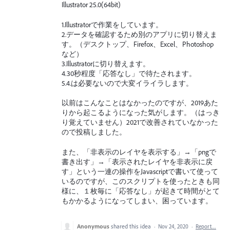
Illustrator 25.0(64bit)
1.Illustratorで作業をしています。
2.データを確認するため別のアプリに切り替えま
す。（デスクトップ、Firefox、Excel、Photoshop
など）
3.Illustratorに切り替えます。
4.30秒程度「応答なし」で待たされます。
5.4.は必要ないので大変イライラします。
以前はこんなことはなかったのですが、2019あた
りから起こるようになった気がします。（はっき
り覚えていません）2021で改善されていなかった
ので投稿しました。
また、「非表示のレイヤを表示する」→「pngで
書き出す」→「表示されたレイヤを非表示に戻
す」という一連の操作をJavascriptで書いて使って
いるのですが、このスクリプトを使ったときも同
様に、１枚毎に「応答なし」が起きて時間がとて
もかかるようになってしまい、困っています。
Anonymous
shared this idea
·
Nov 24, 2020
·
Report…