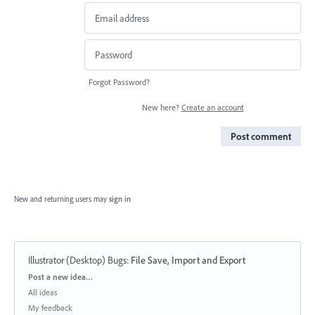
Forgot Password?
New here?
Create an account
Post comment
New and returning users may
sign in
Illustrator (Desktop) Bugs
:
File Save, Import and Export
Categories
Post a new idea…
All ideas
My feedback