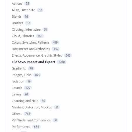
Actions
75
Align, Distribute
62
Blends
16
Brushes
52
Clipping, Intertwine
51
Cloud, Libraries
168
Colors, Swatches, Patterns
419
Documents and Artboards
356
Effects, Appearance, Graphic Styles
245
File Save, Import and Export
1200
Gradients
90
Images, Links
163
Isolation
19
Launch
229
Layers
61
Learning and Help
35
Meshes, Distortion, Mockup
21
Other...
765
Pathfinder and Compounds
31
Performance
686