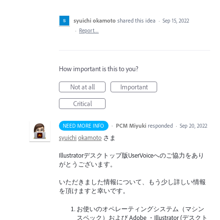
syuichi okamoto
shared this idea
·
Sep 15, 2022
·
Report…
How important is this to you?
Not at all
Important
Critical
·
PCM Miyuki
responded
NEED MORE INFO
·
Sep 20, 2022
syuichi
okamoto
さま
Illustratorデスクトップ版UserVoiceへのご協力をあり
がとうございます。
いただきました情報について、もう少し詳しい情報
を頂けますと幸いです。
お使いのオペレーティングシステム（マシン
スペック）および Adobe ・Illustrator (デスクト