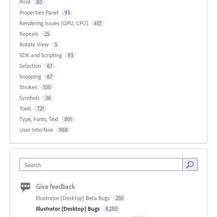
Print
80
Properties Panel
93
Rendering Issues (GPU, CPU)
437
Repeats
25
Rotate View
5
SDK and Scripting
93
Selection
67
Snapping
67
Strokes
100
Symbols
36
Tools
721
Type, Fonts, Text
801
User Interface
988
Search
Give feedback
Illustrator (Desktop) Beta Bugs
250
Illustrator (Desktop) Bugs
8,280