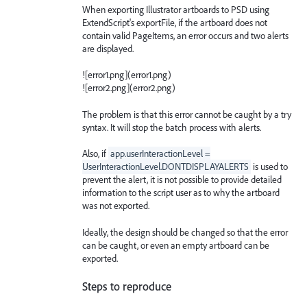
When exporting Illustrator artboards to PSD using
ExtendScript's exportFile, if the artboard does not
contain valid PageItems, an error occurs and two alerts
are displayed.
![error1.png](error1.png)
![error2.png](error2.png)
The problem is that this error cannot be caught by a try
syntax. It will stop the batch process with alerts.
Also, if
app.userInteractionLevel =
UserInteractionLevel.DONTDISPLAYALERTS
is used to
prevent the alert, it is not possible to provide detailed
information to the script user as to why the artboard
was not exported.
Ideally, the design should be changed so that the error
can be caught, or even an empty artboard can be
exported.
Steps to reproduce