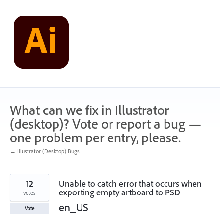
Skip
to
content
What can we fix in Illustrator
(desktop)? Vote or report a bug —
one problem per entry, please.
← Illustrator (Desktop) Bugs
12
Unable to catch error that occurs when
exporting empty artboard to PSD
votes
en_US
Vote