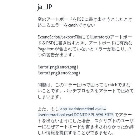
ja_JP
空のアートボードをPSDに書き出そうとしたとき
起こるエラーをcatchできない
ExtendScriptのexportFileにてIllustratorのアートボー
ドをPSDに書き出すとき、アートボードに有効な
PageItemが含まれていないとエラーが起こり、2
つの警告が出ます。
![error1.png](error1.png)
![error2.png](error2.png)
問題は、このエラーはtryで囲ってもcatchできな
いことです。バッチプロセスをアラートで止めて
しまいます。
また、もし
app.userInteractionLevel =
UserInteractionLevel.DONTDISPLAYALERTS
でアラー
トを出ないようにした場合、スクリプトのユーザ
ーになぜアートボードが書き出されなかったか詳
しい情報を提供することができません。