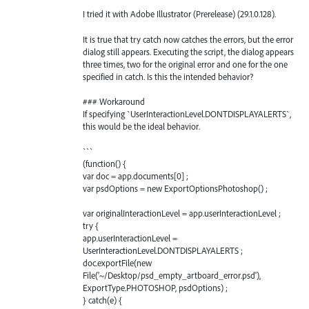
I tried it with Adobe Illustrator (Prerelease) (29.1.0.128).
It is true that try catch now catches the errors, but the error
dialog still appears. Executing the script, the dialog appears
three times, two for the original error and one for the one
specified in catch. Is this the intended behavior?
### Workaround
If specifying `UserInteractionLevel.DONTDISPLAYALERTS`,
this would be the ideal behavior.
```
(function() {
var doc = app.documents[0] ;
var psdOptions = new ExportOptionsPhotoshop() ;
var originalInteractionLevel = app.userInteractionLevel ;
try {
app.userInteractionLevel =
UserInteractionLevel.DONTDISPLAYALERTS ;
doc.exportFile(new
File('~/Desktop/psd_empty_artboard_error.psd'),
ExportType.PHOTOSHOP, psdOptions) ;
} catch(e) {