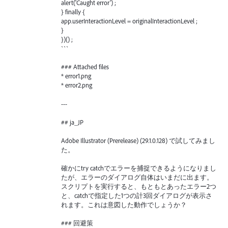
alert('Caught error') ;
} finally {
app.userInteractionLevel = originalInteractionLevel ;
}
})() ;
```
### Attached files
* error1.png
* error2.png
---
## ja_JP
Adobe Illustrator (Prerelease) (29.1.0.128) で試してみまし
た。
確かにtry catchでエラーを捕捉できるようになりまし
たが、エラーのダイアログ自体はいまだに出ます。
スクリプトを実行すると、もともとあったエラー2つ
と、catchで指定した1つの計3回ダイアログが表示さ
れます。これは意図した動作でしょうか？
### 回避策