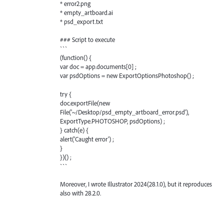
* error2.png
* empty_artboard.ai
* psd_export.txt
### Script to execute
```
(function() {
var doc = app.documents[0] ;
var psdOptions = new ExportOptionsPhotoshop() ;
try {
doc.exportFile(new
File('~/Desktop/psd_empty_artboard_error.psd'),
ExportType.PHOTOSHOP, psdOptions) ;
} catch(e) {
alert('Caught error') ;
}
})() ;
```
Moreover, I wrote Illustrator 2024(28.1.0), but it reproduces
also with 28.2.0.