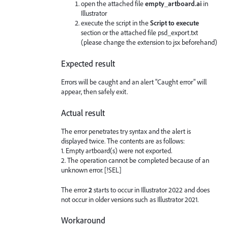
open the attached file
empty_artboard.ai
in
Illustrator
execute the script in the
Script to execute
section or the attached file psd_export.txt
(please change the extension to jsx beforehand)
Expected result
Errors will be caught and an alert "Caught error" will
appear, then safely exit.
Actual result
The error penetrates try syntax and the alert is
displayed twice. The contents are as follows:
1. Empty artboard(s) were not exported.
2. The operation cannot be completed because of an
unknown error. [!SEL]
The error
2
starts to occur in Illustrator 2022 and does
not occur in older versions such as Illustrator 2021.
Workaround