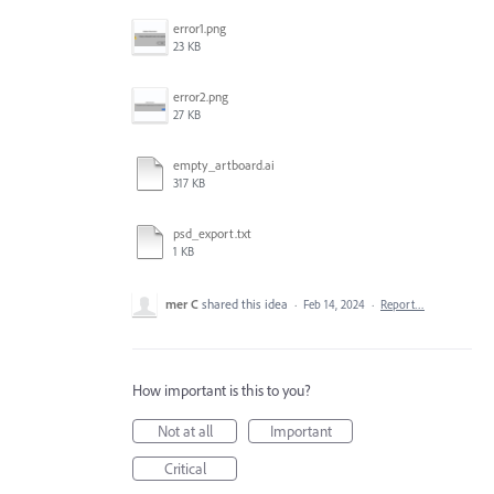
error1.png
23 KB
error2.png
27 KB
empty_artboard.ai
317 KB
psd_export.txt
1 KB
mer C
shared this idea
·
Feb 14, 2024
·
Report…
How important is this to you?
Not at all
Important
Critical