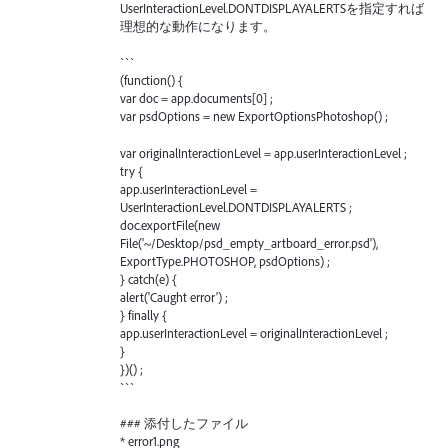
UserInteractionLevel.DONTDISPLAYALERTSを指定すれば
理想的な動作になります。
```
(function() {
var doc = app.documents[0] ;
var psdOptions = new ExportOptionsPhotoshop() ;
var originalInteractionLevel = app.userInteractionLevel ;
try {
app.userInteractionLevel =
UserInteractionLevel.DONTDISPLAYALERTS ;
doc.exportFile(new
File('~/Desktop/psd_empty_artboard_error.psd'),
ExportType.PHOTOSHOP, psdOptions) ;
} catch(e) {
alert('Caught error') ;
} finally {
app.userInteractionLevel = originalInteractionLevel ;
}
})() ;
```
### 添付したファイル
* error1.png