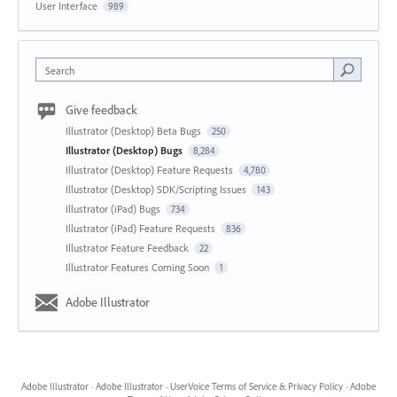
User Interface
989
Search
Give feedback
Illustrator (Desktop) Beta Bugs
250
Illustrator (Desktop) Bugs
8,284
Illustrator (Desktop) Feature Requests
4,780
Illustrator (Desktop) SDK/Scripting Issues
143
Illustrator (iPad) Bugs
734
Illustrator (iPad) Feature Requests
836
Illustrator Feature Feedback
22
Illustrator Features Coming Soon
1
Adobe Illustrator
Adobe Illustrator
·
Adobe Illustrator
·
UserVoice Terms of Service & Privacy Policy
·
Adobe