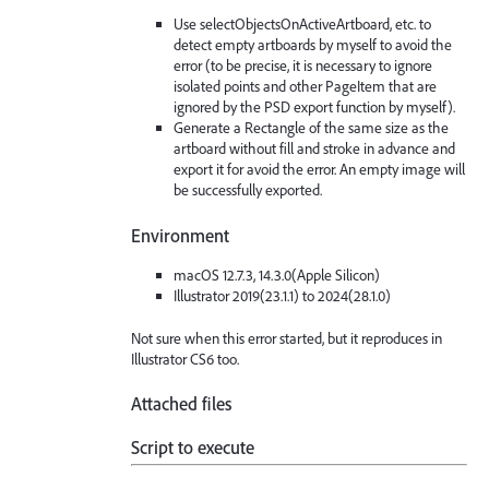
Use selectObjectsOnActiveArtboard, etc. to
detect empty artboards by myself to avoid the
error (to be precise, it is necessary to ignore
isolated points and other PageItem that are
ignored by the PSD export function by myself).
Generate a Rectangle of the same size as the
artboard without fill and stroke in advance and
export it for avoid the error. An empty image will
be successfully exported.
Environment
macOS 12.7.3, 14.3.0(Apple Silicon)
Illustrator 2019(23.1.1) to 2024(28.1.0)
Not sure when this error started, but it reproduces in
Illustrator CS6 too.
Attached files
Script to execute