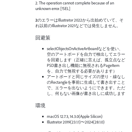
2. The operation cannot complete because of an
unknown error. [!SEL]
2
のエラーはIllustrator 2022から出始めていて、そ
れ以前のIllustrator 2021などでは発生しません。
回避策
selectObjectsOnActiveArtboardなどを使い、
空のアートボードを自力で検出してエラー
を回避します（正確に言えば、孤立点など
PSD書き出し機能に無視されるPageItem
を、自力で無視する必要があります）
アートボードと同じサイズの塗り・線なし
のRectangleを事前に生成して書き出すこと
で、エラーを出ないようにできます。ただ
し、何もない画像が書き出しに成功します
環境
macOS 12.7.3, 14.3.0(Apple Silicon)
Illustrator 2019(23.1.1)〜2024(28.1.0)