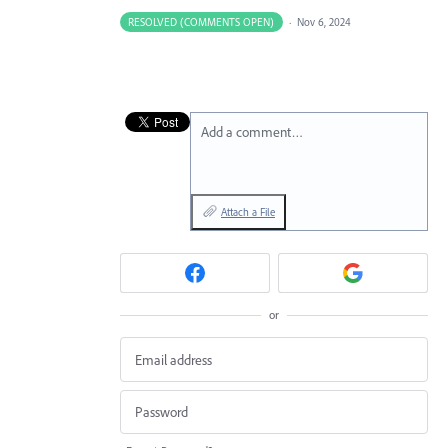
RESOLVED (COMMENTS OPEN)
·
Nov 6, 2024
Add a comment…
Attach a File
or