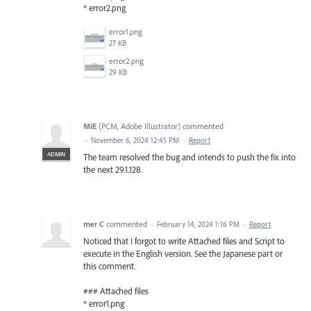
* error2.png
error1.png
27 KB
error2.png
29 KB
MIE
(
PCM, Adobe Illustrator
)
commented
·
November 6, 2024 12:45 PM
·
Report
ADMIN
The team resolved the bug and intends to push the fix into
the next 29.1.128.
mer C
commented
·
February 14, 2024 1:16 PM
·
Report
Noticed that I forgot to write Attached files and Script to
execute in the English version. See the Japanese part or
this comment.
### Attached files
* error1.png