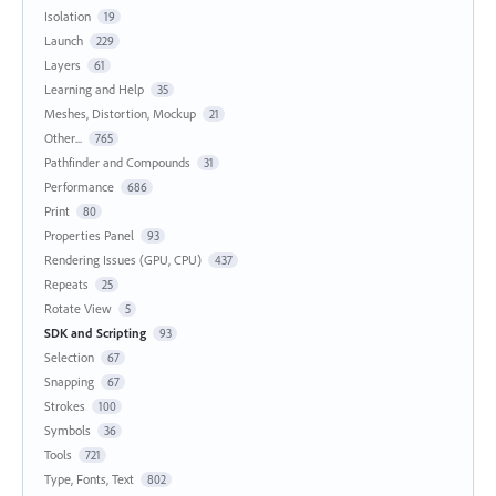
Isolation
19
Launch
229
Layers
61
Learning and Help
35
Meshes, Distortion, Mockup
21
Other...
765
Pathfinder and Compounds
31
Performance
686
Print
80
Properties Panel
93
Rendering Issues (GPU, CPU)
437
Repeats
25
Rotate View
5
SDK and Scripting
93
Selection
67
Snapping
67
Strokes
100
Symbols
36
Tools
721
Type, Fonts, Text
802