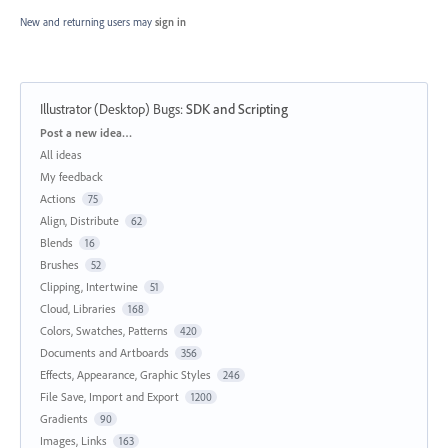
New and returning users may
sign in
Illustrator (Desktop) Bugs
:
SDK and Scripting
Categories
Post a new idea…
All ideas
My feedback
Actions
75
Align, Distribute
62
Blends
16
Brushes
52
Clipping, Intertwine
51
Cloud, Libraries
168
Colors, Swatches, Patterns
420
Documents and Artboards
356
Effects, Appearance, Graphic Styles
246
File Save, Import and Export
1200
Gradients
90
Images, Links
163