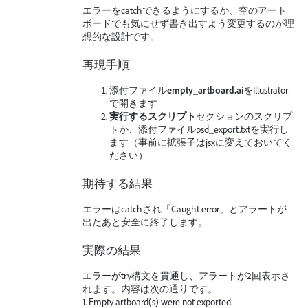
エラーをcatchできるようにするか、空のアート
ボードでも気にせず書き出すよう変更するのが理
想的な設計です。
再現手順
添付ファイル
empty_artboard.ai
をIllustrator
で開きます
実行するスクリプト
セクションのスクリプ
トか、添付ファイルpsd_export.txtを実行し
ます（事前に拡張子はjsxに変えておいてく
ださい）
期待する結果
エラーはcatchされ「Caught error」とアラートが
出たあと安全に終了します。
実際の結果
エラーがtry構文を貫通し、アラートが2回表示さ
れます。内容は次の通りです。
1. Empty artboard(s) were not exported.