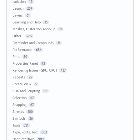
Isolation
19
Launch
229
Layers
61
Learning and Help
35
Meshes, Distortion, Mockup
21
Other...
765
Pathfinder and Compounds
31
Performance
686
Print
80
Properties Panel
93
Rendering Issues (GPU, CPU)
437
Repeats
25
Rotate View
5
SDK and Scripting
93
Selection
67
Snapping
67
Strokes
100
Symbols
36
Tools
721
Type, Fonts, Text
802
User Interface
989