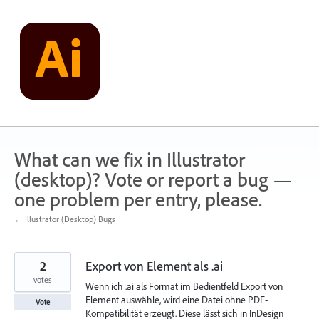
Skip
to
content
What can we fix in Illustrator
(desktop)? Vote or report a bug —
one problem per entry, please.
← Illustrator (Desktop) Bugs
2
Export von Element als .ai
votes
Wenn ich .ai als Format im Bedientfeld Export von
Element auswähle, wird eine Datei ohne PDF-
Vote
Kompatibilität erzeugt. Diese lässt sich in InDesign