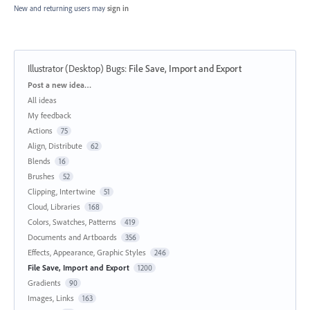
New and returning users may
sign in
Illustrator (Desktop) Bugs
:
File Save, Import and Export
Categories
Post a new idea…
All ideas
My feedback
Actions
75
Align, Distribute
62
Blends
16
Brushes
52
Clipping, Intertwine
51
Cloud, Libraries
168
Colors, Swatches, Patterns
419
Documents and Artboards
356
Effects, Appearance, Graphic Styles
246
File Save, Import and Export
1200
Gradients
90
Images, Links
163