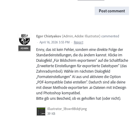
Post comment
Egor Chistyakov
(
Admin, Adobe Illustrator
)
commented
·
April 16, 2026 3:55 PM
·
Report
ADMIN
Enny, das ist kein Fehler, sondern eine direkte Folge der
Standardeinstellungen, die du ändern kannst. Klicke im
Dialogfeld „Für Bildschirm exportieren“ auf die Schaltfläche
„Erweiterte Einstellungen für exportierte Dateitypen“ (das
Zahnradsymbol). Wähle im nächsten Dialogfeld
„Formateinstellungen“ AI aus und aktiviere die Option
„PDF-kompatible Datei erstellen“. Dadurch sind alle deine
mit dieser Methode exportierten .ai-Dateien mit InDesign
und Photoshop kompatibel.
Bitte gib uns Bescheid, ob es geholfen hat (oder nicht).
Illustrator_lBswr8BdqY.png
39 KB