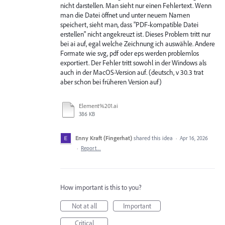
nicht darstellen. Man sieht nur einen Fehlertext. Wenn
man die Datei öffnet und unter neuem Namen
speichert, sieht man, dass "PDF-kompatible Datei
erstellen" nicht angekreuzt ist. Dieses Problem tritt nur
bei ai auf, egal welche Zeichnung ich auswähle. Andere
Formate wie svg, pdf oder eps werden problemlos
exportiert. Der Fehler tritt sowohl in der Windows als
auch in der MacOS-Version auf. (deutsch, v 30.3 trat
aber schon bei früheren Version auf)
Element%201.ai
386 KB
Enny Kraft (Fingerhat)
shared this idea
·
Apr 16, 2026
·
Report…
How important is this to you?
Not at all
Important
Critical