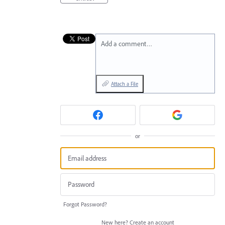
Add a comment…
Attach a File
or
Forgot Password?
New here?
Create an account