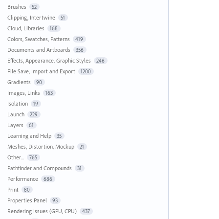
Brushes
52
Clipping, Intertwine
51
Cloud, Libraries
168
Colors, Swatches, Patterns
419
Documents and Artboards
356
Effects, Appearance, Graphic Styles
246
File Save, Import and Export
1200
Gradients
90
Images, Links
163
Isolation
19
Launch
229
Layers
61
Learning and Help
35
Meshes, Distortion, Mockup
21
Other...
765
Pathfinder and Compounds
31
Performance
686
Print
80
Properties Panel
93
Rendering Issues (GPU, CPU)
437