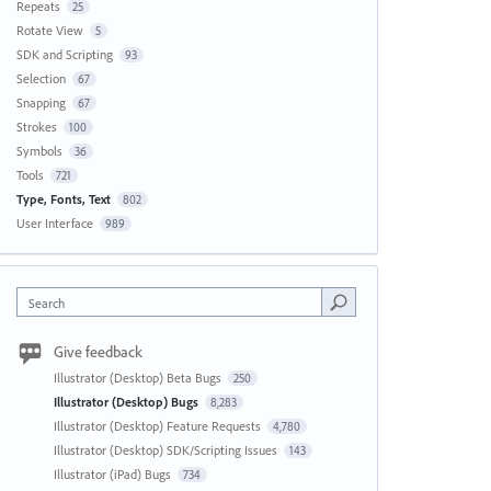
Repeats
25
Rotate View
5
SDK and Scripting
93
Selection
67
Snapping
67
Strokes
100
Symbols
36
Tools
721
Type, Fonts, Text
802
User Interface
989
Search
Give feedback
Illustrator (Desktop) Beta Bugs
250
Illustrator (Desktop) Bugs
8,283
Illustrator (Desktop) Feature Requests
4,780
Illustrator (Desktop) SDK/Scripting Issues
143
Illustrator (iPad) Bugs
734