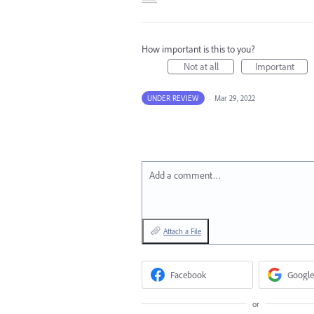
How important is this to you?
Not at all
Important
UNDER REVIEW
·
Mar 29, 2022
Add a comment…
Attach a File
Facebook
Google
or