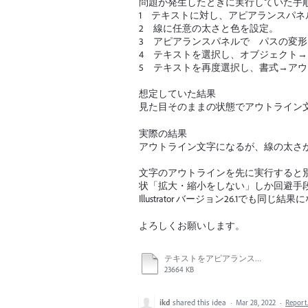
問題が発生したときに実行していた手
1 テキストに対し、アピアランスパネ
2 線に任意の太さと色を設定。
3 アピアランスパネルで パスの変
4 テキストを選択し、オブジェクト
5 テキストを再度選択し、書式→ア
想定していた結果
見た目そのままの状態でアウトライン
実際の結果
アウトライン文字になるが、線の太さ
文字のアウトラインを先に実行すると
状「拡大・縮小をしない」しか回避手
Illustrator バージョン26.1でも同じ結
よろしくお願いします。
テキストをアピアランス分割+アウトラインした際、線の太さが変わる.mov
23664 KB
ikd
shared this idea
·
Mar 28, 2022
·
Repor