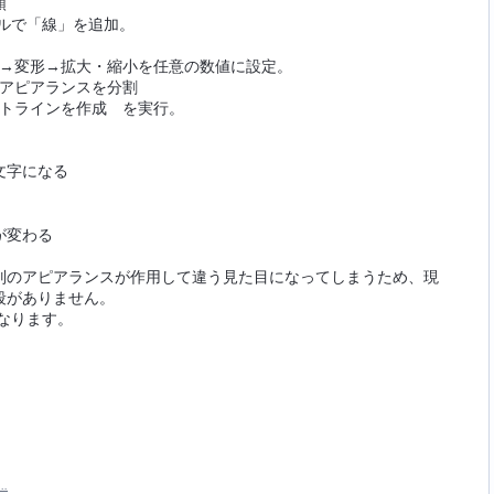
順
ルで「線」を追加。
形→変形→拡大・縮小を任意の数値に設定。
→アピアランスを分割
ウトラインを作成 を実行。
文字になる
が変わる
別のアピアランスが作用して違う見た目になってしまうため、現
段がありません。
果になります。
t…