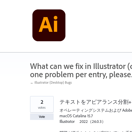
Skip
to
content
What can we fix in Illustrator
one problem per entry, please
← Illustrator (Desktop) Bugs
2
テキストをアピアランス分割
votes
オペレーティングシステムおよび Adobe Il
macOS Catalina 15.7
Vote
Illustrator 2022（26.0.3）