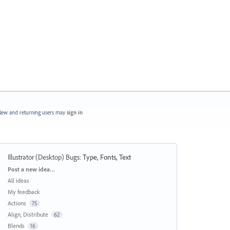
ew and returning users may
sign in
Illustrator (Desktop) Bugs
:
Type, Fonts, Text
Categories
Post a new idea…
All ideas
My feedback
Actions
75
Align, Distribute
62
Blends
16