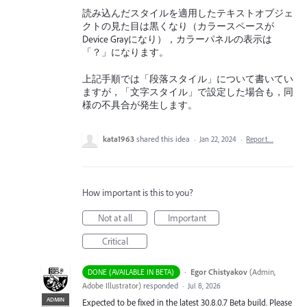
読み込んだスタイルを適用したテキストオブジェ
クトの見た目は黒くなり（カラースペースが
Device Grayになり），カラーパネルの表示は
「？」になります。
上記手順では「段落スタイル」について書いてい
ますが，「文字スタイル」で設定した場合も，同
様の不具合が発生します。
kata1963
shared this idea
·
Jan 22, 2024
·
Report…
How important is this to you?
Not at all
Important
Critical
·
Egor Chistyakov
(
Admin,
DONE (AVAILABLE IN BETA)
Adobe Illustrator
)
responded
·
Jul 8, 2026
ADMIN
Expected to be fixed in the latest 30.8.0.7 Beta build. Please