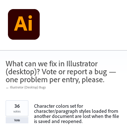
Skip
to
content
What can we fix in Illustrator
(desktop)? Vote or report a bug —
one problem per entry, please.
← Illustrator (Desktop) Bugs
36
Character colors set for
character/paragraph styles loaded from
votes
another document are lost when the file
is saved and reopened.
Vote