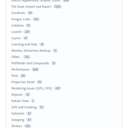
Effects, Appearance, Graphic Styles
246
File Save, Import and Export
1200
Gradients
90
Images, Links
163
Isolation
19
Launch
229
Layers
61
Learning and Help
35
Meshes, Distortion, Mockup
21
Other...
765
Pathfinder and Compounds
31
Performance
686
Print
80
Properties Panel
93
Rendering Issues (GPU, CPU)
437
Repeats
25
Rotate View
5
SDK and Scripting
93
Selection
67
Snapping
67
Strokes
100