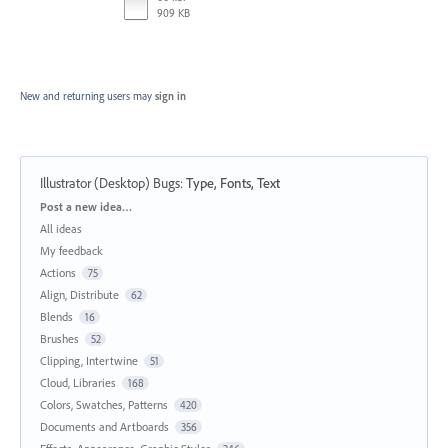
909 KB
New and returning users may
sign in
Illustrator (Desktop) Bugs
:
Type, Fonts, Text
Categories
Post a new idea…
All ideas
My feedback
Actions
75
Align, Distribute
62
Blends
16
Brushes
52
Clipping, Intertwine
51
Cloud, Libraries
168
Colors, Swatches, Patterns
420
Documents and Artboards
356