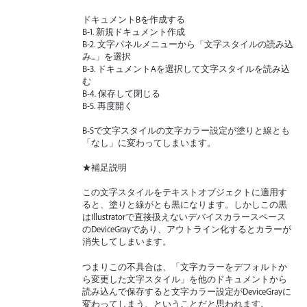
ドキュメントBを作成する
B-1. 新規ドキュメント作成
B-2. 文字パネルメニューから「文字スタイルの読み込
み...」を選択
B-3. ドキュメントAを選択して文字スタイルを読み込
む
B-4. 保存して閉じる
B-5. 再度開く
B-5で文字スタイルの文字カラー設定が塗りと線とも
「なし」に変わってしまいます。
★補足説明
この文字スタイルをテキストオブジェクトに適用す
ると、塗りと線がとも黒になります。しかしこの黒
はIllustratorで直接扱えないデバイスカラースペース
のDeviceGrayであり、アウトライン化するとカラーが
消失してしまいます。
つまりこの不具合は、「文字カラーをデフォルトか
ら変更した文字スタイル」を他のドキュメントから
読み込んで保存すると文字カラー設定がDeviceGrayに
変わってしまう、ということだと思われます。