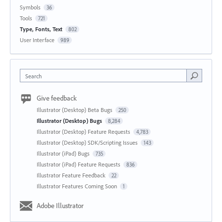
Symbols
36
Tools
721
Type, Fonts, Text
802
User Interface
989
Search
Give feedback
Illustrator (Desktop) Beta Bugs
250
Illustrator (Desktop) Bugs
8,284
Illustrator (Desktop) Feature Requests
4,783
Illustrator (Desktop) SDK/Scripting Issues
143
Illustrator (iPad) Bugs
735
Illustrator (iPad) Feature Requests
836
Illustrator Feature Feedback
22
Illustrator Features Coming Soon
1
Adobe Illustrator